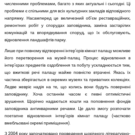
численними проблемами, багато з яких актуальні і сьогодні. Ці
проблеми є спільними для всіх культурних закладів відпо­відного
напрямку. Насамперед це величезний об'єм рестав­раційних,
ремонтних робіт у спорудах заповідника, заміна за­старілих
комунікацій та впорядкування споруд, що їх обслуго­вують,
відновлення ландшафтів парку.
Лише при повному відтворенні інтер'єрів кімнат палацу можливе
його перетворення на музей-палац. Процес віднов­лення в
інтер'єрах предметів оздоблення та побуту ускладню­ється тим,
що вжиткові речі палацу майже повністю втрачені. Якась їх
частина зберігається в окремих музеях та приватних колекціях.
Ледве жевріє надія на те, що колись вони будуть повернені
заповіднику. Хоча останнім часом є певні оптиміс­тичні
зрушення. Щорічно надаються кошти на поповнення фондів
заповідника антикварними речами. Це дало змогу роз­почати
поетапне відновлення інтер'єрів кімнат палацу (част­ково
вмебльовані окремі приміщення).
З 2004 року започатковано проведення щорічного літе­ратурно-