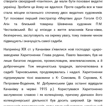
створити своєрідний «пантеон», де мали бути поховані видатні
українці. Зробити це йому не вдалося. Проте садиба все ж таки
стала місцем останнього спочинку двох видатних художників.
Тут поховані перший ілюстратор «Мертвих душ» Гоголя О.О.
Агін та близький товариш Шевченка художник П.М.
Честахівський. Всі ці епізоди з життя власників Кача-нівки,
безперечно, заслуговують на окрему увагу, тому пев­ним чином
підвищують і значущість самої садиби.
Наприкінці XIX ст. у Качанівки з'явилися нові господарі -цукро-
заводчики Харитоненки. Глава родини, Павло Іва­нович, був не
лише багатою людиною, промисловцем, зем­левласником, а й
доброчинцем. Тож меценатська традиція, започаткована в
садибі Тарновськими, продовжувалась і на­далі. Харитоненки
підтримували тісні взаємини з К- Сомовим, В. Сєровим, К.
Петровим-Водкіним, М. Добужинським (два останні відвідали
Качанівку в червні 1915 р.). Користувався Харитоненко
заслуженою славою і як колекціонер, причому діапазон його
колекціонерської діяльності був досить широ­кий. Це твори