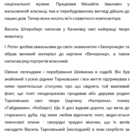
національної музики. Працював Михайло Іванович у
мальовничій альтанці, яка в перебудо­ваному вигляді дійшла до
наших днів. Тепер вона носить ім'я славетного композитора.
Василь Штернберг написав у Качанівці свої найкращі тво­ри
живопису.
І. Рєпін зробив замальовки до своїх знаменитих «Запо­рожців» та
зібрав великий матеріал до картини «Вечорниці», а також
написав ряд портретів власників.
Овіяне легендами і перебування Шевченка в садибі. Він був
знайомий з усією ріднею Тарновських і все життя під­тримував з
ними приятельські стосунки, про що свідчить той важливий
факт, що поет неодноразово продавав або дарував родині
Тарновських свої твори (картину «Катерина», поему
«Гайдамаки», «Кобзар»). Ще й досі вздовж дороги, що вела до
старезного дуба, під яким любив відпочити поет, видні-ються
темнохвої ялини - своєрідні траурні віночки, що їх велів
насадити Василь Тарновський (молодший) в знак скор­боти за