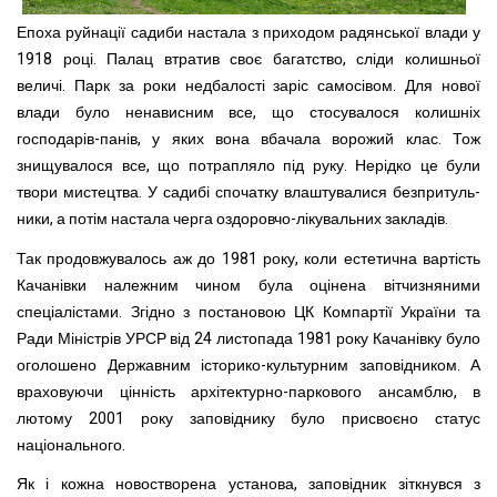
Епоха руйнації садиби настала з приходом радянської влади у
1918 році. Палац втратив своє багатство, сліди колишньої
величі. Парк за роки недбалості заріс самосівом. Для нової
влади було ненависним все, що стосувалося колиш­ніх
господарів-панів, у яких вона вбачала ворожий клас. Тож
знищувалося все, що потрапляло під руку. Нерідко це були
твори мистецтва. У садибі спочатку влаштувалися безпритуль­
ники, а потім настала черга оздоровчо-лікувальних закладів.
Так продовжувалось аж до 1981 року, коли естетична вар­тість
Качанівки належним чином була оцінена вітчизняними
спеціалістами. Згідно з постановою ЦК Компартії України та
Ради Міністрів УРСР від 24 листопада 1981 року Качанівку було
оголошено Державним історико-культурним заповідни­ком. А
враховуючи цінність архітектурно-паркового ансамб­лю, в
лютому 2001 року заповіднику було присвоєно статус
національного.
Як і кожна новостворена установа, заповідник зіткнувся з