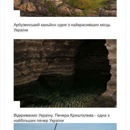
2
Арбузинський каньйон одне з найкрасивіших місць
України
3
Відкриваємо Україну. Печера Кришталева - одна з
найбільших печер України