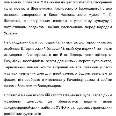
померлим Кобзарем. У Качанівці до цих пір зберігся своєрідний
культ поета, а Шевченкіана Тарновського (мо­лодшого) стала
основою створеного в Києві Національного музею Т. Г.
Шевченка, є неоціненним внеском в українську культуру і
патріотичним подвигом Василя Васильовича пе­ред народом
України.
Не байдужими були господарі Качанівки і до долі простих селян,
особливо В.Тарновський (старший), який був відомий не тільки
як меценат, благодійник, а ще й як борець проти кріпацтва.
Розуміючи необхідність освіти для нижчих верств суспільства,
Тарновський чималі кошти витрачав на влашту­вання у своїх
маєтках недільних шкіл для дітей селян, а будучи вчителем за
фахом, він особисто вчителював у Качанівці ра­зом зі своїми
синами Василем та Володимиром.
Протягом майже всього XIX століття Качанівка була і своєрідним
музейним центром, де зберігались видатні твори
західноєвропейських майстрів XVIII-XIX ст., відомих україн­ських і
російських художників.