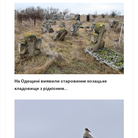
На Одещині виявили старовинне козацьке
кладовище з рідкісним...