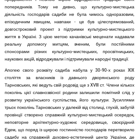
попередників. Тому не дивно, що культурно-мистецька
діяльність господарів садиби не була чимось одноразовим,
епізодичним явищем, навпаки - це був цілеспрямований,
довгостроковий проект з підтримки культурно-мистецького
життя в Україні. З цією метою качанівські меценати надавали
реальну допомогу митцям, вченим, були постійними
спонсорами різних культурно-мистецьких, просвітницьких,
наукових акцій, відроджували і підтримували народні традиції.
Апогею свого розквіту садиба набула у 30-90-х роках XIX
століття за власників із давнього дворянського роду
Тарновських, які ведуть свій родовід ще з XVIII ст. Члени кількох
поколінь цієї славнозвісної родини залишили помітний слід у
розвитку українського суспільства, його культури. Зусилля­ми
трьох поколінь Тарновських у далекій від столиці, глухій, забутій
провінції створено справжній культурно-мистецький осередок,
неповторне архітектурно-художнє середовище, своєрідний
Едем, що поряд із щирою гостинністю господарів перетворило
садибу на справжній духовно-естетичний центр України, де