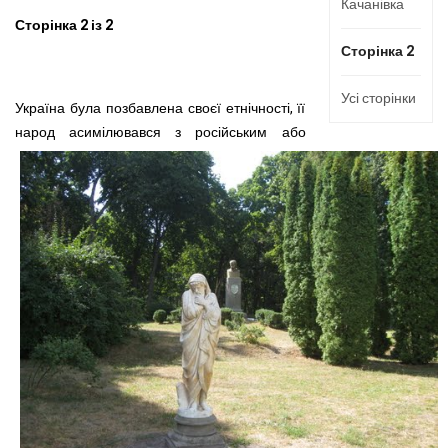
Качанівка
Сторінка 2 із 2
Сторінка 2
Усі сторінки
Україна була позбавлена своєї етнічності, її
народ асимі­лювався з російським або