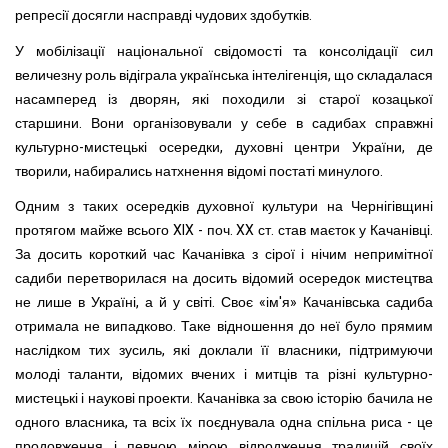
репресії досягли насправді чудових здобутків.
У мобілізації національної свідомості та консолідації сил
величезну роль відіграла українська інтелігенція, що склада­лася
насамперед із дворян, які походили зі старої козацької
старшини. Вони організовували у себе в садибах справжні
культурно-мистецькі осередки, духовні центри України, де
творили, набирались натхнення відомі постаті минулого.
Одним з таких осередків духовної культури на Чернігів­щині
протягом майже всього XIX - поч. XX ст. став маєток у Качанівці.
За досить короткий час Качанівка з сірої і нічим непримітної
садиби перетворилася на досить відомий осе­редок мистецтва
не лише в Україні, а й у світі. Своє «ім'я» Качанівська садиба
отримала не випадково. Таке відношення до неї було прямим
наслідком тих зусиль, які доклали її влас­ники, підтримуючи
молоді таланти, відомих вчених і митців та різні культурно-
мистецькі і наукові проекти. Качанівка за свою історію бачила не
одного власника, та всіх їх поєдну­вала одна спільна риса - це
продовження і певною мірою відродження традицій своїх