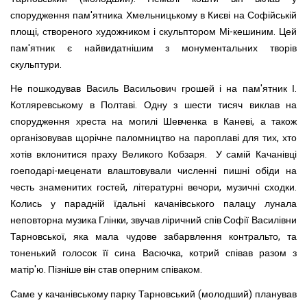
спорудження пам'ятника Хмельницькому в Києві на Софійській
площі, створеного художником і скульптором Мі-кешиним. Цей
пам'ятник є найвидатнішим з монументальних творів
скульптури.
Не пошкодував Василь Васильович грошей і на пам'ятник І.
Котляревському в Полтаві. Одну з шести тисяч виклав на
спорудження хреста на могилі Шевченка в Каневі, а також
організовував щорічне паломництво на пароплаві для тих, хто
хотів вклонитися праху Великого Кобзаря. У самій Качанівці
гоеподарі-меценати влаштовували чис­ленні пишні обіди на
честь знаменитих гостей, літературні ве­чори, музичні сходки.
Колись у парадній їдальні качанівського палацу лунала
неповторна музика Глінки, звучав ліричний спів Софії Василівни
Тарновської, яка мала чудове забарвлен­ня контральто, та
тоненький голосок її сина Васючка, котрий співав разом з
матір'ю. Пізніше він став оперним співаком.
Саме у качанівському парку Тарновський (молодший) пла­нував