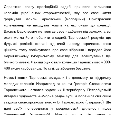
Справжню славу провінційній садибі принесла величез­на
колекція українських старожитностей, яку все своє жит­тя
формував Василь Тарновський (молодший). Пристрасний
колекціонер не шкодував коштів на експонати до колекції.
Василь Васильович не тримав своє надбання під замком, а всі
охочі могли його побачити в садибі. Тарновський розумів, що
будь-які реліквії, сховані від очей народу, втрачають свою
цінність, тому попіклувався про своє зібрання і передав його
Чернігівському губернському земству для влаштування пу­
блічного музею. Фахівці оцінювали колекцію Тарновського у 300-
400 тисяч карбованців. По суті, це зібрання безцінне.
Немалі кошти Тарновські вкладали і в допомогу та під­тримку
молодих талантів. Наприклад, за кошти Григорія Степановича
Тарновського навчався художник Штернберг у Петербурзькій
Академії художеств. А «Чорна рада» Куліша побачила світ лише
завдяки спонсорському внеску В. Тарнов­ського (старшого). Ще
далі своїх попередників у меценатській діяльності пішов
Тарновський (молодший). Немалі кошти він вклав у