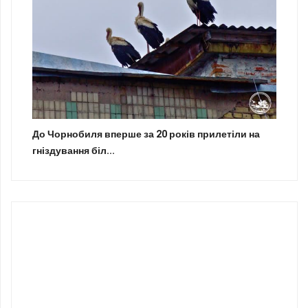
До Чорнобиля вперше за 20 років прилетіли на
гніздування біл...