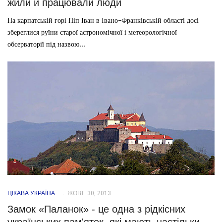
жили й працювали люди
На карпатській горі Піп Іван в Івано-Франківській області досі
збереглися руїни старої астрономічної і метеорологічної
обсерваторії під назвою...
ЦІКАВА УКРАЇНА
ЖОВТ. 30, 2013
Замок «Паланок» - це одна з рідкісних
українських пам'яток, які мають настільки