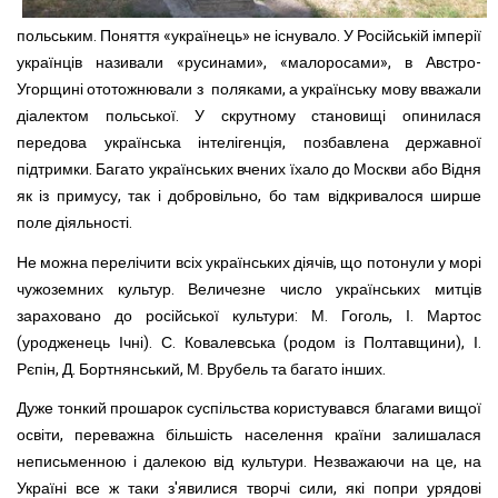
польським. Поняття «українець» не існувало. У Російській імперії
українців називали «руси­нами», «малоросами», в Австро-
Угорщині ототожнювали з поляками, а українську мову вважали
діалектом польської. У скрутному становищі опинилася
передова українська інтелі­генція, позбавлена державної
підтримки. Багато українських вчених їхало до Москви або Відня
як із примусу, так і добро­вільно, бо там відкривалося ширше
поле діяльності.
Не можна перелічити всіх українських діячів, що потонули у морі
чужоземних культур. Величезне число українських мит­ців
зараховано до російської культури: М. Гоголь, І. Мартос
(уродженець Ічні). С. Ковалевська (родом із Полтавщини), І.
Рєпін, Д. Бортнянський, М. Врубель та багато інших.
Дуже тонкий прошарок суспільства користувався благами вищої
освіти, переважна більшість населення країни зали­шалася
неписьменною і далекою від культури. Незважаючи на це, на
Україні все ж таки з'явилися творчі сили, які попри урядові