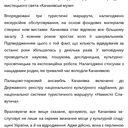
мистецького свята «Качанівські музи».
Впорядковані три туристичні маршрути, налагоджено
екскурсійне обслуговування, на основі фондових матеріалів
створені нові виставки. Качанівка стає відомою все більшо­му
загалу. З кожним роком зростає коло її шанувальників.
Підтвердженням цього є той факт, що кількість відвідувачів за
останні роки збільшилась у декілька разів. У заповіднику
проводиться наукова, пошукова, дослідницька, культурно-
просвітницька та експозиційна робота. Налагоджені стосунки з
нащадками родин, які тривалий час володіли Качанівкою.
Палацово-парковий ансамбль Качанівка включено до
Державного реєстру національного культурного надбання, до
національної системи туристичного маршруту «Намисто Сла­
вутича».
Враховуючи все вище сказане, зрозуміло, що Качанівка за­
слуговує не лише на окреме визначне місце у культурній спад­
щині України, а й на відродження. Адже дійсно, вона є перлиною