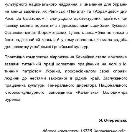
культурного національного надбання, її значення для України
не менш важливе, як Репінські «Пенати» та «Абрамцево» для
Росії. За багатством і значущістю архітектурних пам'яток Ка-
чанівку можна порівняти з підмосковними садибами Кусково,
Останкіно князів Шереметьєвих. Цінність ансамблю не тільки в
його надзвичайній красі, а й у тому значенні, яке мала садиба
для розвитку української і російської культур.
Практично комплексне відродження Качанівки стало можли­вим
завдяки титанічній праці колективу працівників на чолі з іс­
тинним патріотом України, професіоналом своєї справи,
людини до нестями закоханої в рідний край, Заслуженого
працівника культури, Генерального директора Національного
історико-культурного заповідника «Качанівка» Володимира
Буренка.
Я. Очеретько
Адреса комплексу: 16735, Чернігівська обл.,