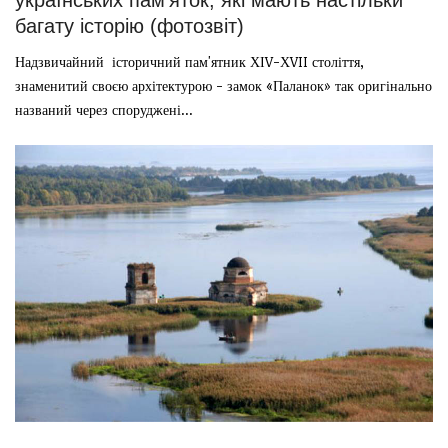
багату історію (фотозвіт)
Надзвичайний історичний пам'ятник ХІV-ХVII століття,
знаменитий своєю архітектурою - замок «Паланок» так оригінально
названий через споруджені...