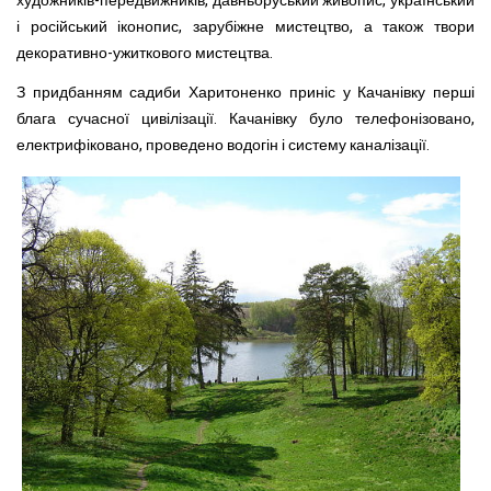
художників-передвижників, давньоруський живопис, український
і російський іконопис, зарубіжне мис­тецтво, а також твори
декоративно-ужиткового мистецтва.
З придбанням садиби Харитоненко приніс у Качанівку пер­ші
блага сучасної цивілізації. Качанівку було телефонізовано,
електрифіковано, проведено водогін і систему каналізації.