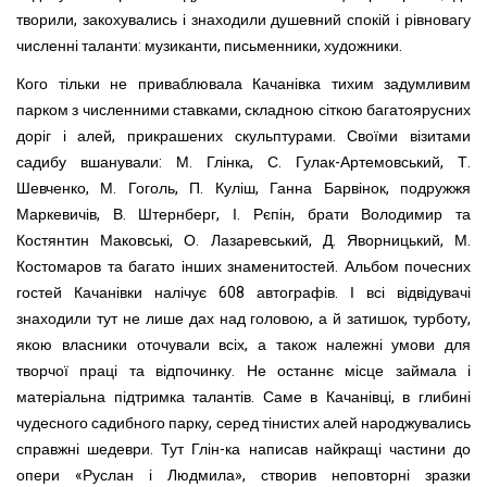
творили, закохувались і знаходили душевний спо­кій і рівновагу
численні таланти: музиканти, письменники, художники.
Кого тільки не приваблювала Качанівка тихим задумли­вим
парком з численними ставками, складною сіткою багато­ярусних
доріг і алей, прикрашених скульптурами. Своїми ві­зитами
садибу вшанували: М. Глінка, С. Гулак-Артемовський, Т.
Шевченко, М. Гоголь, П. Куліш, Ганна Барвінок, подруж­жя
Маркевичів, В. Штернберг, І. Рєпін, брати Володимир та
Костянтин Маковські, О. Лазаревський, Д. Яворницький, М.
Костомаров та багато інших знаменитостей. Альбом по­чесних
гостей Качанівки налічує 608 автографів. І всі відвіду­вачі
знаходили тут не лише дах над головою, а й затишок, тур­боту,
якою власники оточували всіх, а також належні умови для
творчої праці та відпочинку. Не останнє місце займала і
матеріальна підтримка талантів. Саме в Качанівці, в глибині
чудесного садибного парку, се­ред тінистих алей народжувались
справжні шедеври. Тут Глін-ка написав найкращі частини до
опери «Руслан і Людмила», створив неповторні зразки