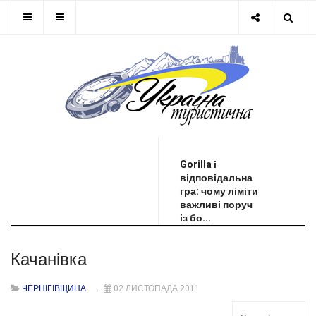
ОСТАННЯ НОВИНА
Gorilla і
відповідальна
гра: чому ліміти
важливі поруч
із бо...
Качанівка
ЧЕРНІГІВЩИНА
02 ЛИСТОПАДА 2011