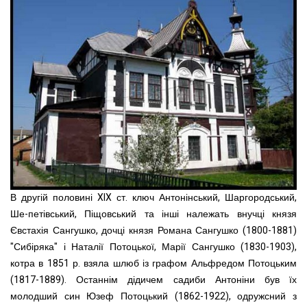
В другій половині XIX ст. ключ Антонінський, Шаргородський,
Ше-петівський, Піщовський та інші належать внучці князя
Євстахія Сангушко, дочці князя Романа Сангушко (1800-1881)
"Сибіряка" і Наталії Потоцької, Марії Сангушко (1830-1903),
котра в 1851 р. взяла шлюб із графом Альфредом Потоцьким
(1817-1889). Останнім дідичем садиби Антоніни був їх
молодший син Юзеф Потоцький (1862-1922), одружсний з