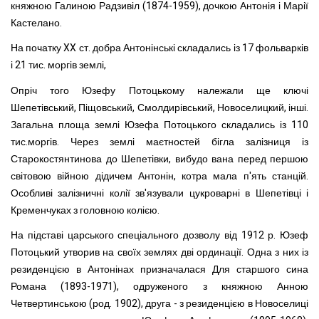
княжною Галиною Радзивіл (1874-1959), дочкою Антонія і Марії
Кастелано.
На початку XX ст. добра Антонінські складались із 17 фольварків
і 21 тис. моргів землі,
Опріч того Юзефу Потоцькому належали ще ключі
Шепетівський, Піщовський, Смолдирівський, Новоселицкий, інші.
Загальна площа землі Юзефа Потоцького складались із 110
тис.моргів. Через землі маєтностей бігла залізниця із
Старокостянтинова до Шепетівки, вибудо вана перед першою
світовою війною дідичем Антонін, котра мала п'ять станцій.
Особливі залізничні колії зв'язували цукроварні в Шепетівці і
Кременчуках з головною колією.
На підставі царського спеціального дозволу від 1912 р. Юзеф
Потоцький утворив на своїх землях дві ординації. Одна з них із
резиденцією в Антонінах призначалася Для старшого сина
Романа (1893-1971), одруженого з княжною Анною
Четвертинською (род. 1902), друга - з резиденцією в Новоселиці