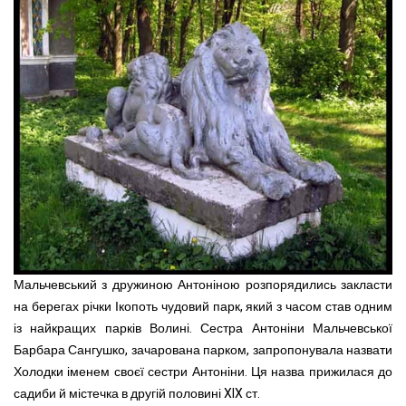
Мальчевський з дружиною Антоніною розпорядились закласти
на берегах річки Ікопоть чудовий парк, який з часом став одним
із найкращих парків Волині. Сестра Антоніни Мальчевської
Барбара Сангушко, зачарована парком, запропонувала назвати
Холодки іменем своєї сестри Антоніни. Ця назва прижилася до
садиби й містечка в другій половині XIX ст.