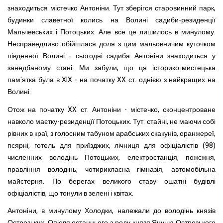
знаходиться містечко Антоніни. Тут зберігся старовинний парк,
будинки славетної колись на Волині садиби-резиденції
Мальчевських і Потоцьких. Але все це лишилось в минулому.
Несправедливо обійшлася доля з цим мальовничим куточком
південної Волині - сьогодні садиба Антоніни знаходиться у
занедбаному стані. Ми забули, що ця історико-мистецька
пам'ятка була в XIX - на початку XX ст. однією з найкращих на
Волині.
Отож на початку XX ст. Антоніни - містечко, сконцентроване
навколо маєтку-резиденцїї Потоцьких. Тут: стайні, не маючи собі
рівних в краї, з голосним табуном арабських скакунів, оранжереї,
псярні, готель для приїзджих, лічниця для офіціалістів (98)
численних володінь Потоцьких, електростанція, пожсжня,
правління володінь, чотирикласна гімназія, автомобільна
майстерня. По берегах великого ставу ошатні будівлі
офіціалістів, що тонули в зелені і квітах.
Антоніни, в минулому Холодки, належали до володінь князів
Острозьких. Опісля останнього з роду князя Януша Острозького