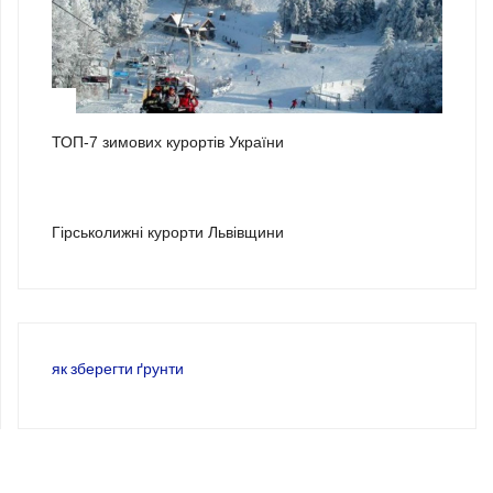
2
ТОП-7 зимових курортів України
3
Гірськолижні курорти Львівщини
як зберегти ґрунти