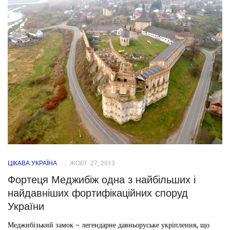
ЦІКАВА УКРАЇНА
ЖОВТ. 27, 2013
Фортеця Меджибіж одна з найбільших і
найдавніших фортифікаційних споруд
України
Меджибізький замок – легендарне давньоруське укріплення, що