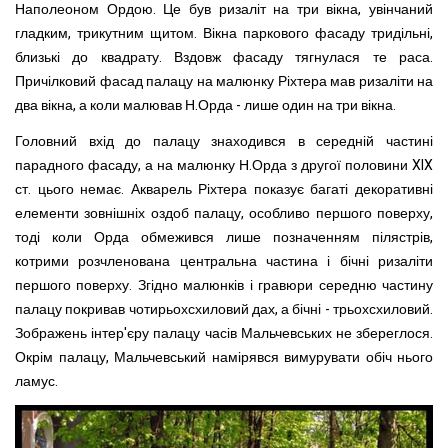
Наполеоном Ордою. Це був ризаліт на три вікна, увінчаний
гладким, трикутним щитом. Вікна паркового фасаду тридільні,
близькі до квадрату. Вздовж фасаду тягнулася те раса.
Причілковий фасад палацу на малюнку Ріхтера мав ризаліти на
два вікна, а коли малював Н.Орда - лише один на три вікна.
Головний вхід до палацу знаходився в середній частині
парадного фасаду, а на малюнку Н.Орда з другої половини XIX
ст. цього немає. Акварель Ріхтера показує багаті декоративні
елементи зовнішніх оздоб палацу, особливо першого поверху,
тоді коли Орда обмежився лише позначенням пілястрів,
котрими розчленована центральна частина і бічні ризаліти
першого поверху. Згідно малюнків і гравюри середню частину
палацу покривав чотирьохсхиловий дах, а бічні - трьохсхиловий.
Зображень інтер'єру палацу часів Мальчевських не збереглося.
Окрім палацу, Мальчевський намірявся вимурувати обіч нього
ламус.