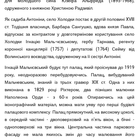
для молодшого сина Юзефа Альфреда (1895-1968),
одруженого з княжною Христиною Радзивіл.
Як садиба Антоніни, село Холодки постає в другій половині XVIII
ст. Тодішня власниця, Барбара Сангушко, вдова князя Павла,
відпускає за контрактом у довготермінове користування село
Холодки Ігнацію Маль-чсвському, гербу Тарнава, регенту
коронної канцелярії (1757) і депутатові (1764) Сейму від
Волинського воєводства, одруженому на її сестрі Антоніні.
Ігнацій Мальчсвський будує тут палац, який проіснував до 1919
року, неодноразово перебудовуючись. Палац, вибудуваний
Мальчевським, знаний із трьох гравюр XIX ст. Одна з них
виконана в 1829 році Ріхтером, два пізніших малюнки
Наполеона Орди - з 60-х років. Опираючись на цей
іконографічний матеріал, можна мати уяву про перші будівлі
палацового комплексу. Палац прямокутний, на високому цоколі,
в середній частині - двоповерховий на п'ять вікон, а бічні -
одноповерхові на три вікна. Центральна частина паркового
фасаду не мала якихось змін до часу малювання його