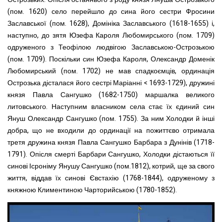
(пом. 1620) село перейшло до сина його сестри Фросини
Заславської (пом. 1628), Домініка Заславського (1618-1655) і,
наступно, до зятя Юзефа Кароля Любомирського (пом. 1709)
одруженого з Теофілою людвігою Заславською-Острозькою
(пом. 1709). Поскільки син Юзефа Кароля, Олександр Доменік
Любомирський (пом. 1702) не мав спадкоємців, ординація
Острозька дісталася його сестрі Маріанні < 1693-1729), дружині
князя Павла Сангушко (1682-1750) маршалка великого
литовського. Наступним власником села стає їх єдиний син
Януш Олександр Сангушко (пом. 1755). За ним Холодки й інші
добра, що не входили до ординації на пожиттєво отримала
третя дружина князя Павла Сангушко Барбара з Дунінів (1718-
1791). Опісля смерті Барбари Сангушко, Холодки дістаються її
синові Ісроніму Янушу Сангушко (пом.1812), котрий, ще за свого
життя, віддав їх синові Євстахію (1768-1844), одруженому з
княжною Климентиною Чарторийською (1780-1852).