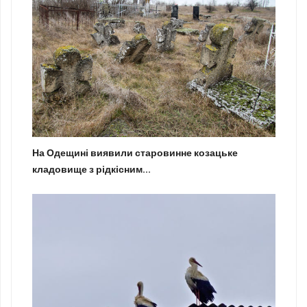
На Одещині виявили старовинне козацьке
кладовище з рідкісним...