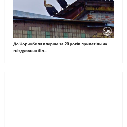
До Чорнобиля вперше за 20 років прилетіли на
гніздування біл...