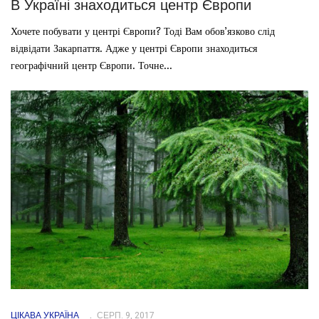
В Україні знаходиться центр Європи
Хочете побувати у центрі Європи? Тоді Вам обов’язково слід
відвідати Закарпаття. Адже у центрі Європи знаходиться
географічний центр Європи. Точне...
ЦІКАВА УКРАЇНА
СЕРП. 9, 2017