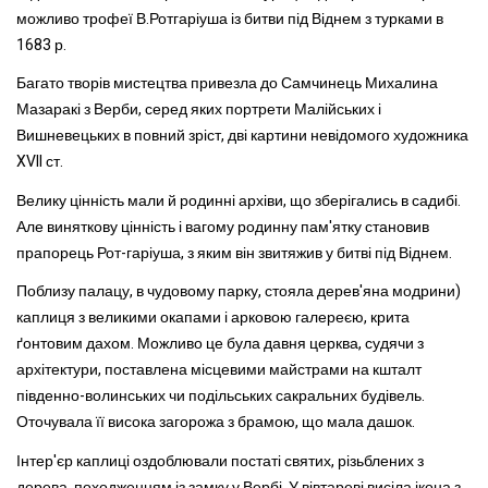
можливо трофеї В.Ротгаріуша із битви під Віднем з турками в
1683 р.
Багато творів мистецтва привезла до Самчинець Михалина
Мазаракі з Верби, серед яких портрети Малійських і
Вишневецьких в повний зріст, дві картини невідомого художника
XVII ст.
Велику цінність мали й родинні архіви, що зберігались в садибі.
Але виняткову цінність і вагому родинну пам'ятку становив
прапорець Рот-гаріуша, з яким він звитяжив у битві під Віднем.
Поблизу палацу, в чудовому парку, стояла дерев'яна модрини)
каплиця з великими окапами і арковою галереєю, крита
ґонтовим дахом. Можливо це була давня церква, судячи з
архітектури, поставлена місцевими майстрами на кшталт
південно-волинських чи подільських сакральних будівель.
Оточувала її висока загорожа з брамою, що мала дашок.
Інтер'єр каплиці оздоблювали постаті святих, різьблених з
дерева, походженням із замку у Вербі. У вівтареві висіла ікона з