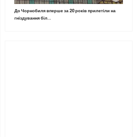
До Чорнобиля вперше за 20 років прилетіли на
гніздування біл...