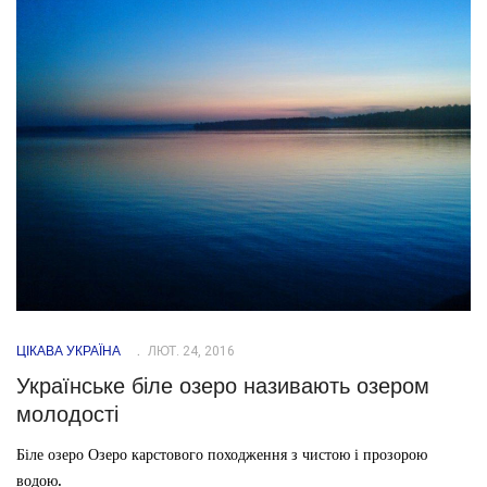
ЦІКАВА УКРАЇНА
ЛЮТ. 24, 2016
Українське біле озеро називають озером
молодості
Біле озеро Озеро карстового походження з чистою і прозорою
водою.