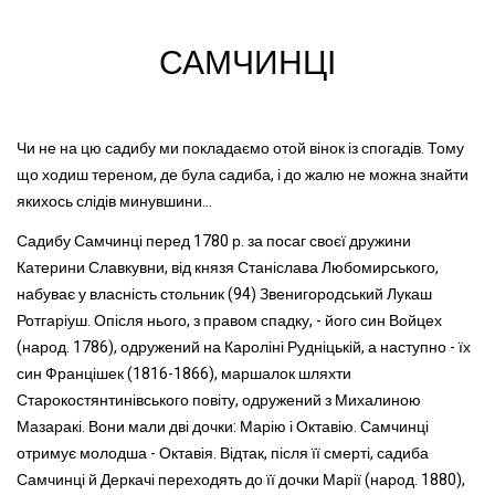
САМЧИНЦІ
Чи не на цю садибу ми покладаємо отой вінок із спогадів. Тому
що ходиш тереном, де була садиба, і до жалю не можна знайти
якихось слідів минувшини...
Садибу Самчинці перед 1780 р. за посаг своєї дружини
Катерини Славкувни, від князя Станіслава Любомирського,
набуває у власність стольник (94) Звенигородський Лукаш
Ротгаріуш. Опісля нього, з правом спадку, - його син Войцех
(народ. 1786), одружений на Кароліні Рудніцькій, а наступно - їх
син Францішек (1816-1866), маршалок шляхти
Старокостянтинівського повіту, одружений з Михалиною
Мазаракі. Вони мали дві дочки: Марію і Октавію. Самчинці
отримує молодша - Октавія. Відтак, після її смерті, садиба
Самчинці й Деркачі переходять до її дочки Марії (народ. 1880),