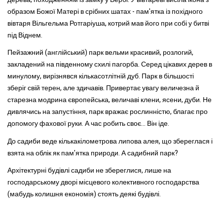
образом Божої Матері в срібних шатах - пам'ятка із похідного
вівтаря Вільгельма Ротгаріуша, котрий мав його при собі у битві
під Віднем.
Пейзажний (англійський) парк вельми красивий, розлогий,
закладений на південному схилі пагорба. Серед цікавих дерев в
минулому, вирізнявся кількасотлітній дуб. Парк в більшості
зберіг свій терен, але здичавів. Привертає увагу величезна й
старезна модрина європейська, величаві клени, ясени, дуби. Не
дивлячись на запустіння, парк вражає рослинністю, благає про
допомогу фахової руки. А час робить своє... Він іде.
До садиби веде кількакілометрова липова алея, що збереглася і
взята на облік як пам'ятка природи. А садибний парк?
Архітектурні будівлі садиби не збереглися, лише на
господарському дворі місцевого колективного господарства
(мабудь колишня економія) стоять деякі будівлі.