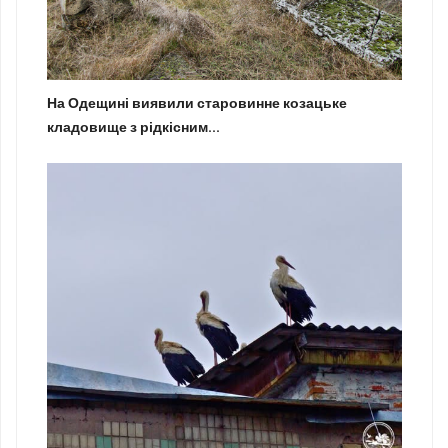
На Одещині виявили старовинне козацьке
кладовище з рідкісним...