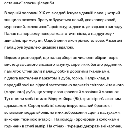
останньої власниці садиби.
В першій половині XIX ст. в садибі існував давній палац, котрий
знищила пожежа. Зразу ж будується новий, двохповерховий,
мурований, еклектичної архітектури, досить дивацького вигляду.
Палац на першому поверсі мав готичні вікна, а на другому -
звичайні, прямокутні. Оздоблення вікон різностильове. А взагалі
палац був будівлею цікавою і вдалою.
Відомо з розповідей, що палац зберігав численні збірки творів
мистецтва самого високого гатунку, сере; яких багато радинних
пам'яток. Стіни залів палацу оббиті дорогими тканинами,
підлога вистелена паркетом із дуба, горіха. Наприклад, в
парадній залі на підлозі застосовано паркет із світлого й темного
(мореного) дуба, що утворював красивий мозаїчний малюнок.
Тут стояли меблі стилю Бідермейсра (95), криті сіро-блакитним
адамашком. Серед меблів: комод інкрустований бронзою і
вставками медальйонів, на яких зображення сцен з пастухами,
виконані технікою інтарісії. На комоді - бронзовий з колонками
годинник в стилі ампір. На стінах - турецькі декоративні картини,