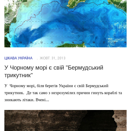
ЦІКАВА УКРАЇНА
ЖОВТ. 31, 2013
У Чорному морі є свій "Бермудський
трикутник"
У Чорному морі, біля берегів України є свій Бермудський
трикутник. Де так само з незрозумілих причин гинуть кораблі та
зникають літаки. Вчені...