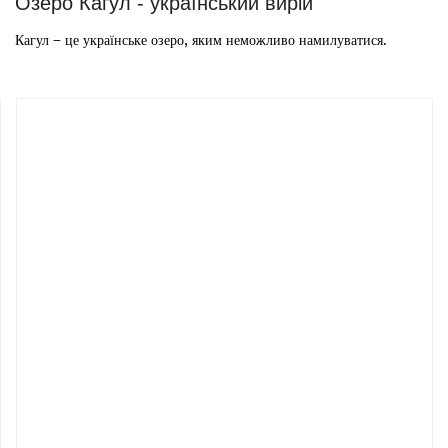
Озеро Кагул - український вирій
Кагул – це українське озеро, яким неможливо намилуватися.