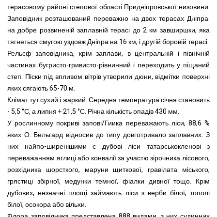
терасовому районі степової області Придніпровської низовини.
Заповідник розташований переважно на двох терасах Дніпра:
на добре розвиненій заплавній терасі до 2 км завширшки, яка
тягнеться смугою уздовж Дніпра на 16 км, і другій боровій терасі.
Рельєф заповідника, крім заплави, в центральній і північній
частинах бугристо-гривисто-рівнинний і переходить у піщаний
степ. Піски під впливом вітрів утворили дюни, відмітки поверхні
яких сягають 65-70 м.
Клімат тут сухий і жаркий. Середня температура січня становить
- 5,5 °С, а липня + 21,5 °С. Річна кількість опадів 430 мм.
У рослинному покриві запові/Гиика переважають ліси, 88,6 %
яких О. Бельгард відносив до типу довготривало заплавних. З
них найпо-ширенішими є дубові ліси татарськокленові з
переважанням яглиці або конвалії за участю зірочника лісового,
розхідника шорсткого, маруни щиткової, гравілата міського,
грястиці збірної, медунки темної, фіалки дивної тощо. Крім
дубових, незначні площі займають ліси з верби білої, тополі
білої, осокора або вільхи.
Флора заповідника представлена 888 видами, з них судинних