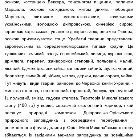
осикою, кострицею Беккера, тонконогом піщаним, полином
Маршала, осокою колхідською, житом диким, чебрецем
Маршала, житняком пухнастоквітковим, козельцями
українськими, волошкою дніпровською, синерією сирою,
юринеєю харківською, ушанкою дніпровською, рясткою Фішера,
осокою приземкуватою тощо. Хребетні тварини представлені
європейським та середземноморським типами фауни. Це
тушканчик великий, заєць європейський, лисиця, куріпка сіра,
дрімлюга, перепел, жайворонки степовий, польовий, малий,
лісовий, бджолоїдка звичайна, канюк звичайний, шуліка чорний,
боривітер звичайний, кібчик, чеглик, деркач, кулик-сорока, чайка.
Тут живуть і види тварин, занесені до Червоної книги України, -
мишівка степова, тхір степовий, горностай, борсук, луні луговий
fa польовий, змієїд, гадюка степова. Територія Миколаївського
степу (400 га) утворює справжній екологічний коридор, який
поєднує природні комплекси Дніпровсько-Орільського
природного заповідника з осередками перебування і
розмноження фауни долини р. Орілі. Межі Миколаївського степу
збігаються із західними межами заповідника за зовнішніми