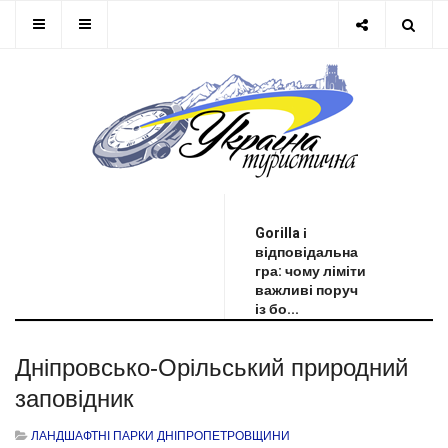
ОСТАННЯ НОВИНА
Gorilla і
відповідальна
гра: чому ліміти
важливі поруч
із бо...
Дніпровсько-Орільський природний
заповідник
ЛАНДШАФТНІ ПАРКИ ДНІПРОПЕТРОВЩИНИ