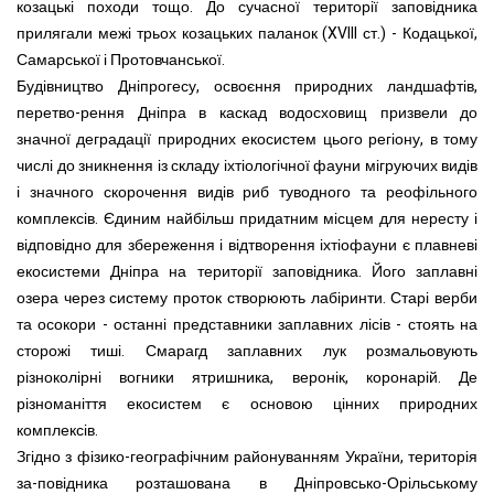
козацькі походи тощо. До сучасної території заповідника
прилягали межі трьох козацьких паланок (XVIII ст.) - Кодацької,
Самарської і Протовчанської.
Будівництво Дніпрогесу, освоєння природних ландшафтів,
перетво-рення Дніпра в каскад водосховищ призвели до
значної деградації природних екосистем цього регіону, в тому
числі до зникнення із складу іхтіологічної фауни мігруючих видів
і значного скорочення видів риб туводного та реофільного
комплексів. Єдиним найбільш придатним місцем для нересту і
відповідно для збереження і відтворення іхтіофауни є плавневі
екосистеми Дніпра на території заповідника. Його заплавні
озера через систему проток створюють лабіринти. Старі верби
та осокори - останні представники заплавних лісів - стоять на
сторожі тиші. Смарагд заплавних лук розмальовують
різноколірні вогники ятришника, веронік, коронарій. Де
різноманіття екосистем є основою цінних природних
комплексів.
Згідно з фізико-географічним районуванням України, територія
за-повідника розташована в Дніпровсько-Орільському