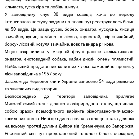
кільчаста, гуска сіра та лебідь-шипун.
У заповіднику існує 30 видів ссавців, хоча до періоду
інтенсивного наступу людини на плавні тут реєструвалось більш
як 50 видів. Це заєць-русак, бобер, ондатра мускусна, лисиця
звичайна, куниці кам’яна та лісова, горностай, тхір звичайний,
борсук лісовий, козуля звичайна, вовк та видра річкова.
Міцно закріпилися у місцевій фауні раніше акліматизовані
ондатра, єнотовидний собака, кабан дикий, олень плямистий.
Найбільший представник копитних - лось самостійно проник у
ліси заповідника з 1957 року.
Загалом до Червоної книги України занесено 54 види рідкісних
та зникаючих видів тварин.
Безпосередньо до території заповідника прилягає
Миколаївський степ - ділянка квазіприродного степу, що являє
собою зразок псамофітного варіанта різнотравно-типчаково-
ковилових степів. Нині це єдина значна за площею така ділянка
на всьому протязі долини Дніпра від Кременчука до Запоріжжя.
Рослинний світ тут представлений тополею білою, осокором,