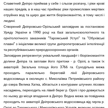
Славетний Дніпро приймав у себе і сльози розпачу, і ріки крові
наших предків, а в наш час приймає ріки промислових мертвих
отруйних вод та щиро дає життя біорізноманіттю, в тому числі і
людині.
Створений Дніпровсько-Орільський заповідник за постановою
Уряду України в 1990 році на базі загальнозоологічного та
орнітологічного заказників “Таромський Уступ” та “Обухівські
плавні” з ініціативи великої групи дніпропетровської інтелігенції
та республіканських природоохоронних органів.
Заповідник репрезентує унікальний ландшафт і біорізноманіття
долини Дніпра та заплави його притоки - р. Орілі, а також їх
акваторій. Загальна площа його 3766 га. Суходільна межа
проходить паралельно береговій лінії Дніпровського
водосховища в околицях с. Миколаївка Петриківського району
до озера Велика Хатка, збігається з контурами штучних лісових
насаджень, переходить на лівий берег р. Орілі і про-довжується
по ньому до місця впадання в Дніпро. Водна межа за-повідника
проходить по акваторії Дніпровського водосховища від гирла р.
Орілі до Таромського і Миколаївського Уступів, включає острови