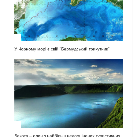
1
У Чорному морі є свій "Бермудський трикутник"
2
Бакота – один з найбільш недооцінених туристичних