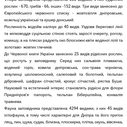
рослин - 670, грибів - 66, інших -152 види. Три види занесено до
Європейського червоного списку - жовтозілля дніпровське,
козельці українські та кушир донський.
Рослинність водойм налічує до 40 видів. Уздовж берегової лінії
та мілководдя суцільною стіною стоять зарості очерету, рогозу,
комишу, а на плесах радують око білосніжні квіти водяної лілії та
золотаво- жовтих глечиків.
До Червоної книги України занесено 25 видів рідкісних рослин,
що ростуть у заповіднику. Серед них сальвінія плаваюча,
водяний горіх, ковила дніпровська, сон-трава чорніюча,
зозулинці шоломоносний, салеповий та болотний, тюльпан
дібровний, шафран сітчастий, крокус сітчастий, рястка Буше.
Науковий та естетичний інтерес становлять рідкісні для флори
Придніпров’я папороть, тюльпан Біберштейна, конвалія
травнева.
Фауна заповідника представлена 4294 видами, з них 45 видів
іхтіофауни, в тому числі характерні для Дніпра та його приток
лящ, лин, щука, судак, білизна, плоскирка, плітка, окунь, вівсянка,