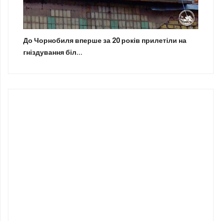
До Чорнобиля вперше за 20 років прилетіли на
гніздування біл...