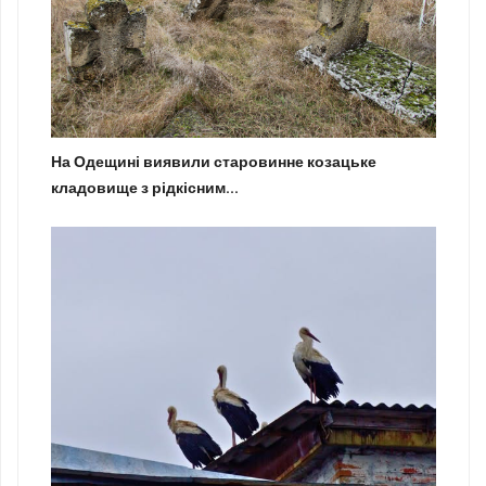
На Одещині виявили старовинне козацьке
кладовище з рідкісним...