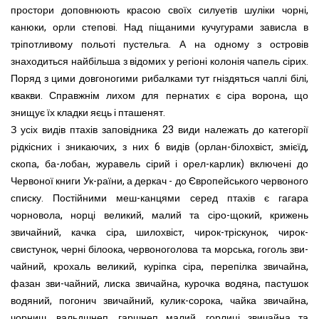
простори доповнюють красою своїх силуетів шуліки чорні,
канюки, орли степові. Над піщаними кучугурами зависла в
тріпотливому польоті пустельга. А на одному з островів
знаходиться найбільша з відомих у регіоні колонія чапель сірих.
Поряд з цими довгоногими рибалками тут гніздяться чаплі білі,
квакви. Справжнім лихом для пернатих є сіра ворона, що
знищує їх кладки яєць і пташенят.
З усіх видів птахів заповідника 23 види належать до категорії
рідкісних і зникаючих, з них 6 видів (орлан-білохвіст, змієїд,
скопа, ба-лобан, журавель сірий і орел-карлик) включені до
Червоної книги Ук-раїни, а деркач - до Європейського червоного
списку. Постійними меш-канцями серед птахів є гагара
чорновола, норці великий, малий та сіро-щокий, крижень
звичайний, качка сіра, шилохвіст, чирок-тріскунок, чирок-
свистунок, черні білоока, червоноголова та морська, гоголь зви-
чайний, крохаль великий, куріпка сіра, перепілка звичайна,
фазан зви-чайний, лиска звичайна, курочка водяна, пастушок
водяний, погонич звичайний, кулик-сорока, чайка звичайна,
чорниш, вальдшнеп, гаршнеп малий, горлиці звичайна та