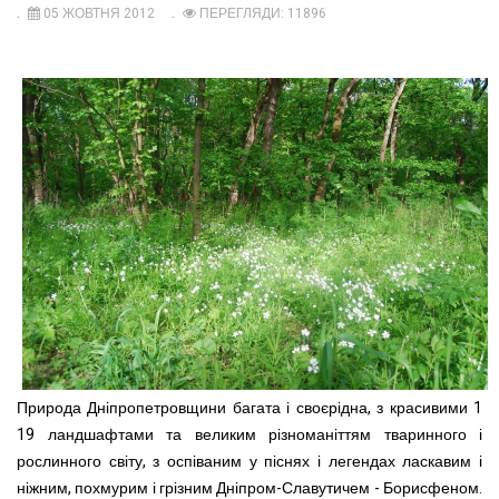
05 ЖОВТНЯ 2012
ПЕРЕГЛЯДИ: 11896
Природа Дніпропетровщини багата і своєрідна, з красивими 1
19 ландшафтами та великим різноманіттям тваринного і
рослинного світу, з оспіваним у піснях і легендах ласкавим і
ніжним, похмурим і грізним Дніпром-Славутичем - Борисфеном.