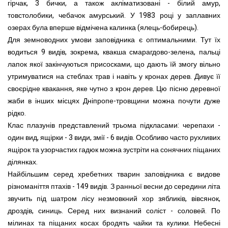
гірчак, 3 бички, а також акліматизовані - білий амур,
товстолобики, чебачок амурський. У 1983 році у заплавних
озерах була вперше відмічена калинка (ялець-бобирець).
Для земноводних умови заповідника є оптимальними. Тут їх
водиться 9 видів, зокрема, квакша смарагдово-зелена, пальці
лапок якої закінчуються присосками, що дають їй змогу вільно
утримуватися на стеблах трав і навіть у кронах дерев. Дивує її
своєрідне квакання, яке чутно з крон дерев. Цю пісню деревної
жаби в інших місцях Дніпропе-тровщини можна почути дуже
рідко.
Клас плазунів представлений трьома підкласами: черепахи -
один вид, ящірки - 3 види, змії - 6 видів. Особливо часто рухливих
ящірок та узорчастих гадюк можна зустріти на сонячних піщаних
ділянках.
Найбільшим серед хребетних тварин заповідника є видове
різноманіття птахів - 149 видів. З ранньої весни до середини літа
звучить під шатром лісу незмовкний хор зябликів, вівсянок,
дроздів, синиць. Серед них визнаний соліст - соловей. По
мілинах та піщаних косах бродять чайки та кулики. Небесні