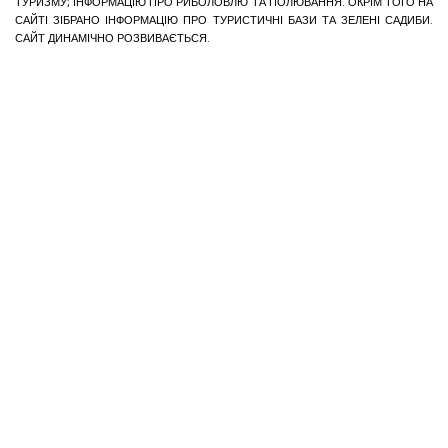
ТУРИЗМУ; ІНФОРМАЦІЮ ПРО РИБОЛОВЛЮ ТА ПОЛЮВАННЯ. ОКРІМ ТОГО НА
САЙТІ ЗІБРАНО ІНФОРМАЦІЮ ПРО ТУРИСТИЧНІ БАЗИ ТА ЗЕЛЕНІ САДИБИ.
САЙТ ДИНАМІЧНО РОЗВИВАЄТЬСЯ.