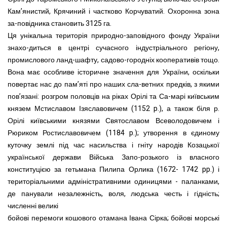
Кам’янистий, Крячиний і частково Корчуватий. Охоронна зона
за-повідника становить 3125 га.
Ця унікальна територія природно-заповідного фонду України
знахо-диться в центрі сучасного індустріального регіону,
промислового ланд-шафту, садово-городніх кооперативів тощо.
Вона має особливе історичне значення для України, оскільки
повертає нас до пам’яті про наших сла-ветних предків, з якими
пов’язані: розгром половців на ріках Орілі та Са-марі київським
князем Мстиславом Ізяславовичем (1152 p.), а також біля р.
Орілі київськими князями Святославом Всеволодовичем і
Рюриком Ростиславовичем (1184 p.); утворення в єдиному
куточку землі під час насильства і гніту народів Козацької
української держави Війська Запо-розького із власного
конституцією за гетьмана Пилипа Орлика (1672- 1742 pp.) і
територіальними адміністративними одиницями - паланками,
де панували незалежність, воля, людська честь і гідність;
численні великі
бойові перемоги кошового отамана Івана Сірка; бойові морські