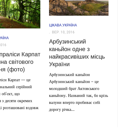
ЦІКАВА УКРАЇНА
ВЕР. 10, 2016
РАЇНА
Арбузинський
2016
каньйон одне з
 праліси Карпат
найкрасивіших місць
ина світового
України
ня (фото)
Арбузинський каньйон
ліси Карпат — це
Арбузинський каньйон – це
ональний серійний
молодший брат Актовського
 об'єкт, що
каньйону. Названий так, бо крізь
я з десяти окремих
валуни вперто пробиває собі
кі розташовані вздовж
дорогу річка...