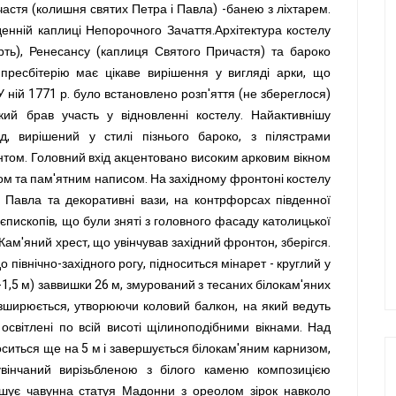
астя (колишня святих Петра і Павла) -банею з ліхтарем.
вденній каплиці Непорочного Зачаття.Архітектура костелу
ерть), Ренесансу (каплиця Святого Причастя) та бароко
ь пресбітерію має цікаве вирішення у вигляді арки, що
 ній 1771 р. було встановлено розп'яття (не збереглося)
ий брав участь у відновленні костелу. Найактивнішу
д, вирішений у стилі пізнього бароко, з пілястрами
том. Головний вхід акцентовано високим арковим вікном
м та пам'ятним написом. На західному фронтоні костелу
 і Павла та декоративні вази, на контрфорсах південної
єпископів, що були зняті з головного фасаду католицької
Кам'яний хрест, що увінчував західний фронтон, зберігся.
івнічно-західного рогу, підноситься мінарет - круглий у
й -1,5 м) заввишки 26 м, змурований з тесаних білокам'яних
розширюється, утворюючи коловий балкон, на який ведуть
 освітлені по всій висоті щілиноподібними вікнами. Над
оситься ще на 5 м і завершується білокам'яним карнизом,
вінчаний вирізьбленою з білого каменю композицією
ершує чавунна статуя Мадонни з ореолом зірок навколо