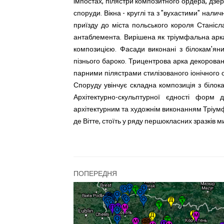
імпостах, пілястри композитного ордера, дзе
споруди. Вікна - круглі та з "вухастими" нал
приїзду до міста польського короля Станісл
антаблемента. Вирішена як тріумфальна арк
композицією. Фасади виконані з білокам'яни
пізнього бароко. Трицентрова арка декорова
парними пілястрами стилізованого іонічного
Споруду увінчує складна композиція з білока
Архітектурно-скульптурної єдності форм
архітектурним та художнім виконанням Тріумф
де Вітте, стоїть у ряду першокласних зразків ми
ПОПЕРЕДНЯ