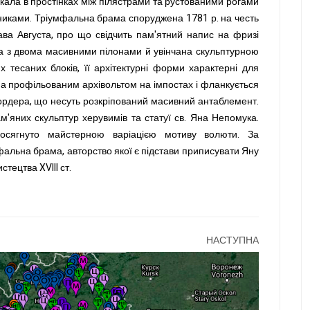
ркала в простінках між пілястрами та рустованими рогами
ичниками. Тріумфальна брама споруджена 1781 р. на честь
ава Августа, про що свідчить пам'ятний напис на фризі
а з двома масивними пілонами й увінчана скульптурною
х тесаних блоків, її архітектурні форми характерні для
на профільованим архівольтом на імпостах і фланкується
 ордера, що несуть розкріпований масивний антаблемент.
м'яних скульптур херувимів та статуї св. Яна Непомука.
 досягнуто майстерною варіацією мотиву волюти. За
альна брама, авторство якої є підстави приписувати Яну
стецтва XVIII ст.
НАСТУПНА