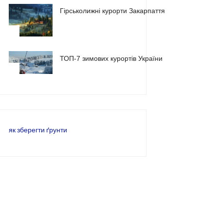
Гірськолижні курорти Закарпаття
2
ТОП-7 зимових курортів України
3
як зберегти ґрунти