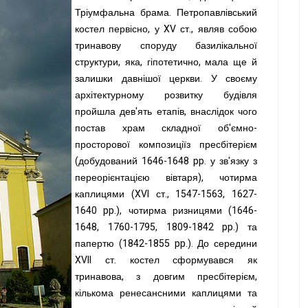
Тріумфальна брама. Петропавлівський
костел первісно, у XV ст., являв собою
тринавову споруду базилікальної
структури, яка, гіпотетично, мала ще й
залишки давнішої церкви. У своєму
архітектурному розвитку будівля
пройшла дев'ять етапів, внаслідок чого
постав храм складної об'ємно-
просторової композиціїз пресбітерієм
(добудований 1646-1648 pp. у зв'язку з
переорієнтацією вівтаря), чотирма
каплицями (XVI ст., 1547-1563, 1627-
1640 pp.), чотирма ризницями (1646-
1648, 1760-1795, 1809-1842 pp.) та
папертю (1842-1855 pp.). До середини
XVII ст. костел сформувався як
тринавова, з довгим пресбітерієм,
кількома ренесансними каплицями та