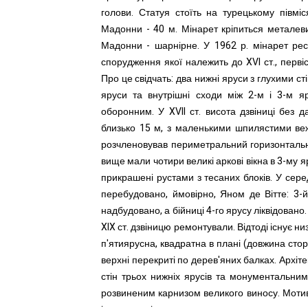
голови. Статуя стоїть на турецькому півмі
Мадонни - 40 м. Мінарет кріпиться металеви
Мадонни - шарнірне. У 1962 р. мінарет рес
спорудження якої належить до XVI ст., пер
Про це свідчать: два нижні яруси з глухими ст
яруси та внутрішні сходи між 2-м і 3-м яр
оборонним. У XVII ст. висота дзвіниці без 
близько 15 м, з маленькими шпилястими веж
розчленовував периметральний горизонтальний
вище мали чотири великі аркові вікна в 3-му я
прикрашені рустами з тесаних блоків. У середи
перебудовано, ймовірно, Яном де Вітте: 3-й
надбудовано, а бійниці 4-го ярусу ліквідован
XIX ст. дзвіницю ремонтували. Відтоді існує н
п'ятиярусна, квадратна в плані (довжина стор
верхні перекриті по дерев'яних балках. Архі
стін трьох нижніх ярусів та монументальним
розвиненим карнизом великого виносу. Мотив