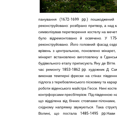
панування (1672-1699 pp.) пошкоджений
реконструйовано: розібрано притвор, а над 
символізував перетворення костелу на мечеть
було відремонтовано й освячено. У 1754
реконструйовано. Його головний фасад оздо
врівень з центральною, поновлено мінарет,
мінарет встановлено виготовлену в Гданськ
будівельного етапу приписують Яну де Вітте.
час ремонту 1853-1862 pp. художник Д. Сам
виконав темперні фрески на стінах південної
підлога з теребовлянського пісковику та кара
роботи віденського майстра Гессе. Нині кост
контрфорсами пресбітерієм. Під південною на
що відділена від бічних стовпами-пілонами,
східному напрямку звужуються. Така струк
Волині, що постала 1485-1495 pp.Нави