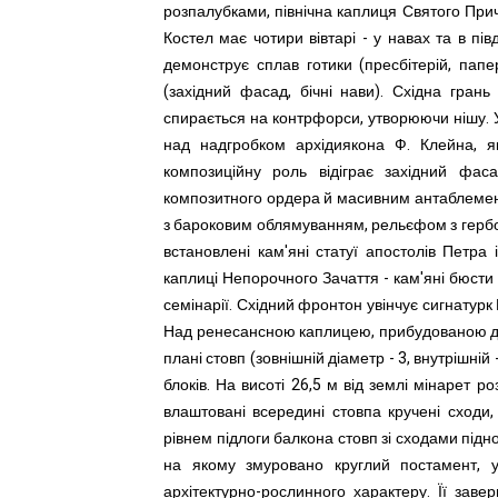
розпалубками, північна каплиця Святого Прич
Костел має чотири вівтарі - у навах та в пі
демонструє сплав готики (пресбітерій, пап
(західний фасад, бічні нави). Східна гран
спирається на контрфорси, утворюючи нішу. У
над надгробком архідиякона Ф. Клейна, як
композиційну роль відіграє західний фаса
композитного ордера й масивним антаблемен
з бароковим облямуванням, рельєфом з гербо
встановлені кам'яні статуї апостолів Петра
каплиці Непорочного Зачаття - кам'яні бюсти 
семінарії. Східний фронтон увінчує сигнатурк 
Над ренесансною каплицею, прибудованою до п
плані стовп (зовнішній діаметр - 3, внутрішні
блоків. На висоті 26,5 м від землі мінарет 
влаштовані всередині стовпа кручені сходи,
рівнем підлоги балкона стовп зі сходами підн
на якому змуровано круглий постамент, у
архітектурно-рослинного характеру. Її зав