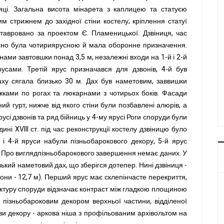
сяці. Загальна висота мінарета з каплицею та статуєю
м стрижнем до західної стіни костелу; кріплення статуї
тавровано за проектом Є. Пламеницької. Дзвіниця, час
вісно була чотириярусною й мала оборонне призначення.
інами завтовшки понад 3,5 м, незалежні входи на 1-й і 2-й
усами. Третій ярус призначався для дзвонів, 4-й був
даху сягала близько 30 м. Дах був наметовим, заввишки
ками по рогах та люкарнами з чотирьох боків. Фасади
 гурт, нижче від якого стіни були позбавлені алюрів, а
русі дзвонів та ряд бійниць у 4-му ярусі Роги споруди були
ні XVIII ст. під час реконструкції костелу дзвіницю було
 і 4-й яруси набули пізньобарокового декору, 5-й ярус
о. Про виглядпізньобарокового завершення немає даних. У
изький наметовий дах, що зберігся дотепер. Нині дзвіниця -
они - 12,7 м). Перший ярус має склепінчасте перекриття,
тектуру споруди відзначає контраст між гладкою площиною
 пізньобароковим декором верхньої частини, відділеної
и декору - аркова ніша з профільованим архівольтом на