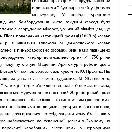
високим притвором споруда, західний
фронтон якої був вирішений у формах
маньєризму. У період турецького
 під час бомбардування міста західний фасад було
каплицею споруджено мінарет, увінчаний півмісяцем, що
. Після повернення католицькій громаді (1699 р) костел
 р. з ініціативи єпископа М. Дембовського костел
блено в пізньобарокових формах, бічні нави підвищено
 опоряджено інтер'єр, встановлено орган. У 1756 р. на
у чавунну статую Мадонни. Архітектурні роботи цього
 Вівтарі бічних нав розмалював художник Ю. Прахтль. Під
піні, за участю львівського художника М. Яблонського,
 каплиці. Тоді ж з'явилися вітражі з богемського скла,
рського мармуру, встановлено новий 20-регістровий орган
ел є тринавовою базилікою з пізньоготичним гранчастим з
вою та північними каплицями - три крипти. Головна нава,
 дещо розширюється на схід, завдяки чому бічні нави у
тура наближається до Успенської церкви в Зимному на
 перекриті коробовими склепіннями з нервюрними