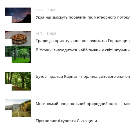
КВІТ., 19 2026
Українці зможуть побачити пік метеорного потоку
2
КВІТ., 15 2026
Традицію приготування «шпачків» на Городищині
3
В Україні знаходиться найбільший у світі штучний
1
Букові праліси Карпат - перлина світового значе
2
Мезинський національний природний парк — місц
3
1
Гірськолижні курорти Львівщини