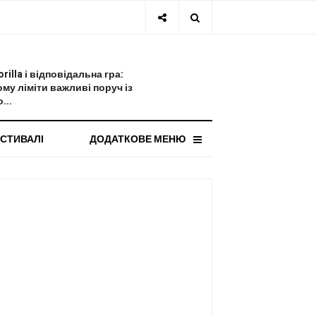
СТАННЯ НОВИНА
orilla і відповідальна гра:
ому ліміти важливі поруч із
...
СТИВАЛІ
ДОДАТКОВЕ МЕНЮ