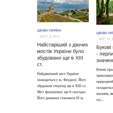
ЦІКАВА УКРАЇНА
ЦІКАВА УК
ЛИСТ. 2, 2013
БЕР. 19, 
Найстаріший з діючих
Букові
мостів України було
- перл
збудовано ще в ХІІІ
значен
ст.
Букові пра
Найдавніший міст України
транснаці
знаходиться у м. Феодосії. Його
природний
збудували генуезці ще в ХІІІ ст.
складаєтьс
Міст функціонує ще й сьогодні.
масивів, я
Його довжина становить 10 м.
осі...