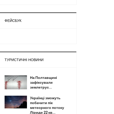
ФЕЙСБУК
ТУРИСТИЧНІ НОВИНИ
На Полтавщині
зафіксували
землетрус...
Українці зможуть
побачити пік
метеорного потоку
Ліриди 22 кв...