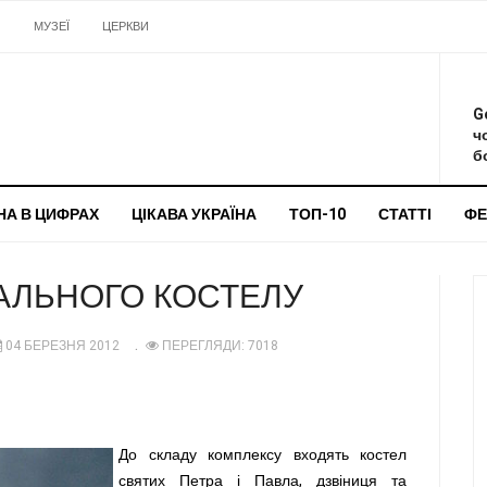
И
МУЗЕЇ
ЦЕРКВИ
О
G
ч
бо
НА В ЦИФРАХ
ЦІКАВА УКРАЇНА
ТОП-10
СТАТТІ
ФЕ
АЛЬНОГО КОСТЕЛУ
04 БЕРЕЗНЯ 2012
ПЕРЕГЛЯДИ: 7018
До складу комплексу входять костел
святих Петра і Павла, дзвіниця та