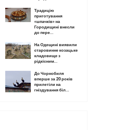
Традицію
приготування
«шпачків» на
Городищині внесли
до пере...
На Одещині виявили
старовинне козацьке
кладовище з
рідкісним...
До Чорнобиля
вперше за 20 років
прилетіли на
гніздування біл...