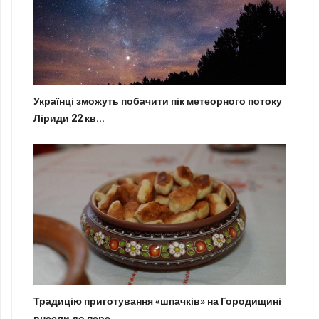
Українці зможуть побачити пік метеорного потоку
Ліриди 22 кв...
Традицію приготування «шпачків» на Городищині
внесли до пере...