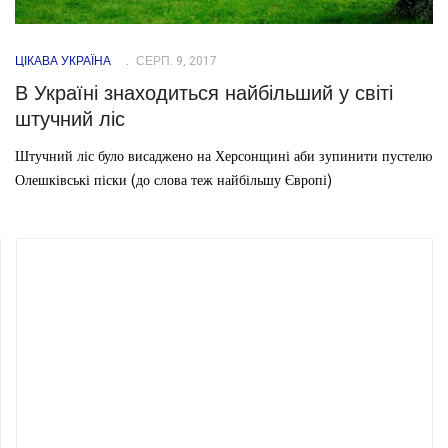
ЦІКАВА УКРАЇНА
СЕРП. 9, 2017
В Україні знаходиться найбільший у світі
штучний ліс
Штучний ліс було висаджено на Херсонщині аби зупинити пустелю
Олешківські піски (до слова теж найбільшу Європі)