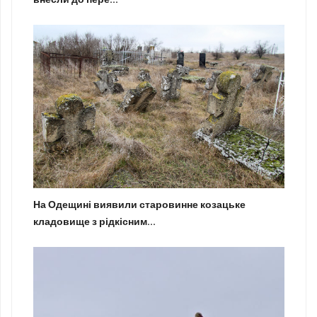
На Одещині виявили старовинне козацьке
кладовище з рідкісним...