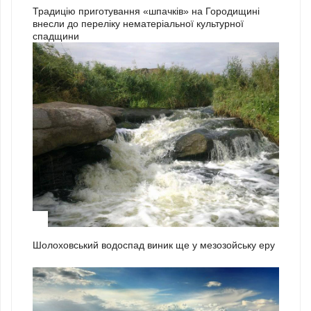
Традицію приготування «шпачків» на Городищині
внесли до переліку нематеріальної культурної
спадщини
1
Шолоховський водоспад виник ще у мезозойську еру