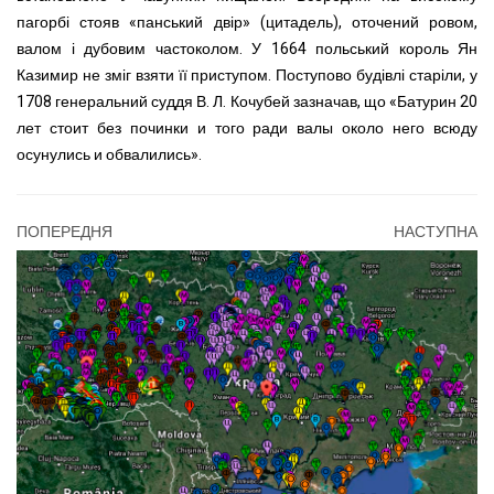
пагорбі стояв «панський двір» (цитадель), оточений ровом,
валом і дубовим частоколом. У 1664 польський король Ян
Казимир не зміг взяти її приступом. Поступово будівлі старіли, у
1708 генеральний суддя В. Л. Кочубей зазначав, що «Батурин 20
лет стоит без починки и того ради валы около него всюду
осунулись и обвалились».
ПОПЕРЕДНЯ
НАСТУПНА