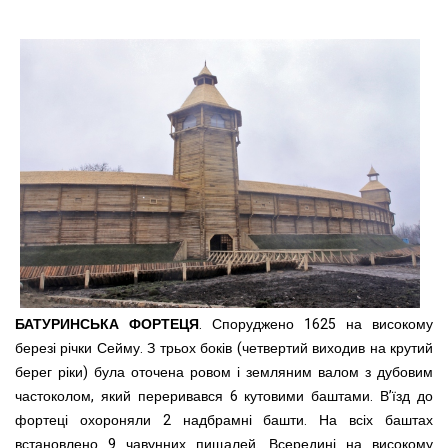
БАТУРИНСЬКА ФОРТЕЦЯ
. Споруджено 1625 на високому
березі річки Сейму. З трьох боків (четвертий виходив на крутий
берег ріки) була оточена ровом і земляним валом з дубовим
частоколом, який переривався 6 кутовими баштами. В’їзд до
фортеці охороняли 2 надбрамні башти. На всіх баштах
встановлено 9 чавунних пищалей. Всередині на високому