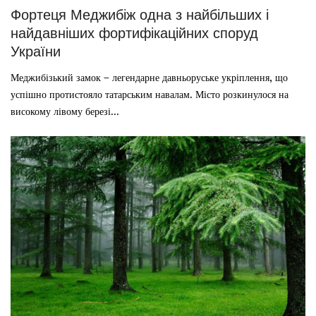
Фортеця Меджибіж одна з найбільших і
найдавніших фортифікаційних споруд
України
Меджибізький замок – легендарне давньоруське укріплення, що
успішно протистояло татарським навалам. Місто розкинулося на
високому лівому березі...