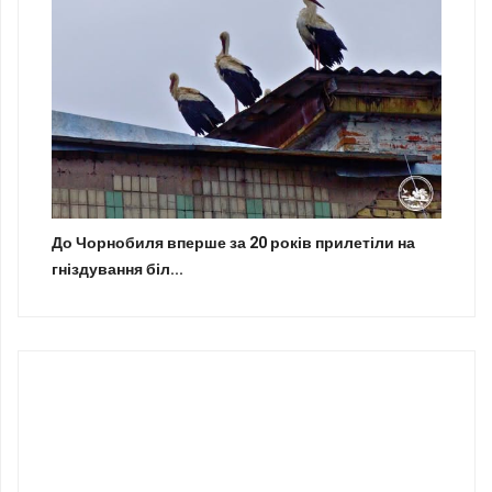
До Чорнобиля вперше за 20 років прилетіли на
гніздування біл...