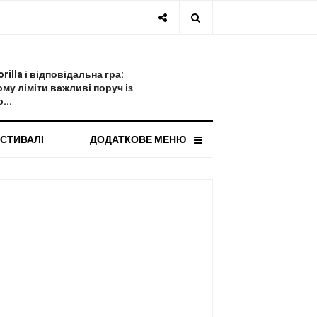
СТАННЯ НОВИНА
orilla і відповідальна гра:
ому ліміти важливі поруч із
...
СТИВАЛІ
ДОДАТКОВЕ МЕНЮ