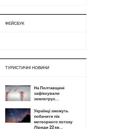
ФЕЙСБУК
ТУРИСТИЧНІ НОВИНИ
На Полтавщині
зафіксували
землетрус...
Українці зможуть
побачити пік
метеорного потоку
Ліриди 22 кв...