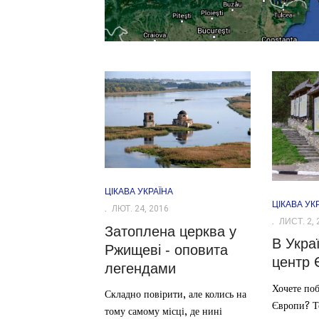
ЦІКАВА УКРАЇНА
ЦІКАВА УК
ЛЮТ. 24, 2016
ЛИСТ. 2, 
Затоплена церква у
В Укра
Ржищеві - оповита
центр 
легендами
Хочете поб
Складно повірити, але колись на
Європи? Т
тому самому місці, де нині