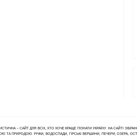
ИСТИЧНА – САЙТ ДЛЯ ВСІХ, ХТО ХОЧЕ КРАЩЕ ПІЗНАТИ УКРАЇНУ. НА САЙТІ ЗІБ
Ю ТА ПРИРОДОЮ: РІЧКИ, ВОДОСПАДИ, ГІРСЬКІ ВЕРШИНИ, ПЕЧЕРИ, ОЗЕРА, ОСТР