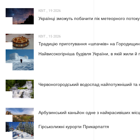
КВІТ., 19 2026
Українці зможуть побачити пік метеорного потоку
2
КВІТ., 15 2026
Традицію приготування «шпачків» на Городищині
3
Найвисокогірніша будівля України, в якій жили 
1
Червоногородський водоспад найпотужніший та н
2
Арбузинський каньйон одне з найкрасивіших місц
3
Гірськолижні курорти Прикарпаття
1