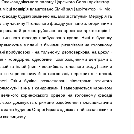
 Олександрівського палацу Царського Села (архітектор -
на місці подвір'я влаштовано Білий зал (архітектор - Ф. Мо-
ого фасаду будівлі замінено нішами зі статуями Меркурія та
ральну частину її головного фасаду увінчано алегоричними
авровано й реконструйовано за проектом архітекторів Г.
о тильного фасаду прибудовано крило. Нині в будинку
прямокутна в плані, з бічними ризалітами на головному
ні прибудовою - на тильному, двоповерхова, на цоколі-
ння - коридорне, однобічне. Композиційними центрами є
вий та Білий (нині - вестибюль головного входу) зали з
оків черепашнику й потиньковані; перекриття - плоскі,
асті. Стіни будівлі розчленовані пілястрами великого
рямокутні вікна з сандриками, і завершуються карнизом
 великого коринфського ордера на головному фасаді
тер'єрах домінують стримане оздоблення і класицистична
о залів.Будинок Старої Біржі є однією з найвизначніших в
и класицизму.