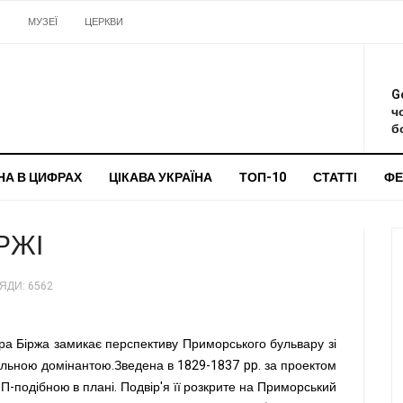
И
МУЗЕЇ
ЦЕРКВИ
О
G
ч
бо
НА В ЦИФРАХ
ЦІКАВА УКРАЇНА
ТОП-10
СТАТТІ
ФЕ
РЖІ
ЯДИ: 6562
ра Біржа замикає перспективу Приморського бульвару зі
альною домінантою.Зведена в 1829-1837 pp. за проектом
П-подібною в плані. Подвір'я її розкрите на Приморський