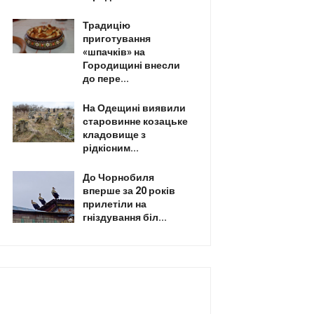
Традицію
приготування
«шпачків» на
Городищині внесли
до пере...
На Одещині виявили
старовинне козацьке
кладовище з
рідкісним...
До Чорнобиля
вперше за 20 років
прилетіли на
гніздування біл...