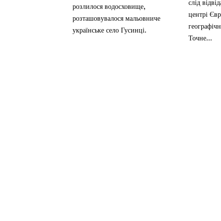
слід відві
розлилося водосховище,
центрі Євр
розташовувалося мальовниче
географіч
українське село Гусинці.
Точне...