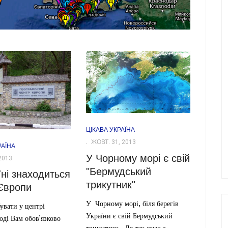
ЦІКАВА УКРАЇНА
ЖОВТ. 31, 2013
РАЇНА
У Чорному морі є свій
2013
"Бермудський
їні знаходиться
трикутник"
Європи
У Чорному морі, біля берегів
увати у центрі
України є свій Бермудський
оді Вам обов’язково
трикутник. Де так само з