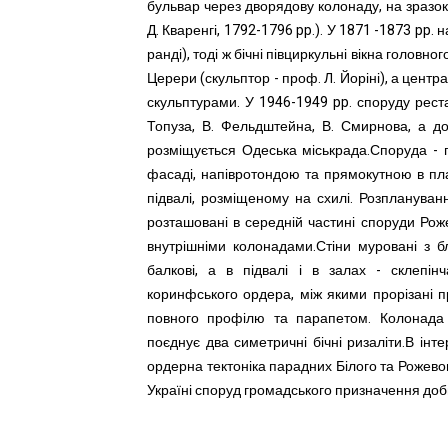
бульвар через дворядову колонаду, на зразок
Д. Кваренгі, 1792-1796 pp.). У 1871 -1873 pp. 
ранді), тоді ж бічні півциркульні вікна головн
Церери (скульптор - проф. Л. Йоріні), а цент
скульптурами. У 1946-1949 pp. споруду рест
Топуза, В. Фельдштейна, В. Смирнова, а д
розміщується Одеська міськрада.Споруда - 
фасаді, напівротондою та прямокутною в пла
підвалі, розміщеному на схилі. Розпланува
розташовані в середній частині споруди Роже
внутрішніми колонадами.Стіни муровані з бл
балкові, а в підвалі і в залах - склепінч
коринфського ордера, між якими прорізані п
повного профілю та парапетом. Колонада
поєднує два симетричні бічні ризаліти.В ін
ордерна тектоніка парадних Білого та Рожевог
Україні споруд громадського призначення доб