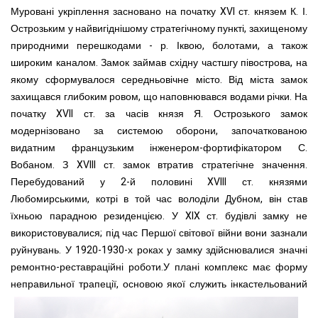
Муровані укріплення засновано на початку XVI ст. князем К. І.
Острозьким у найвигіднішому стратегічному пункті, захищеному
природними перешкодами - р. Іквою, болотами, а також
широким каналом. Замок займав східну частшгу півострова, на
якому сформувалося середньовічне місто. Від міста замок
захищався глибоким ровом, що наповнювався водами річки. На
початку XVII ст. за часів князя Я. Острозького замок
модернізовано за системою оборони, започаткованою
видатним французьким інженером-фортифікатором С.
Вобаном. З XVIII ст. замок втратив стратегічне значення.
Перебудований у 2-й половині XVIII ст. князями
Любомирськими, котрі в той час володіли Дубном, він став
їхньою парадною резиденцією. У XIX ст. будівлі замку не
використовувалися; під час Першої світової війни вони зазнали
руйнувань. У 1920-1930-х роках у замку здійснювалися значні
ремонтно-реставраційні роботи.У плані комплекс має форму
неправильної трапеції, основою якої служить інкастельований