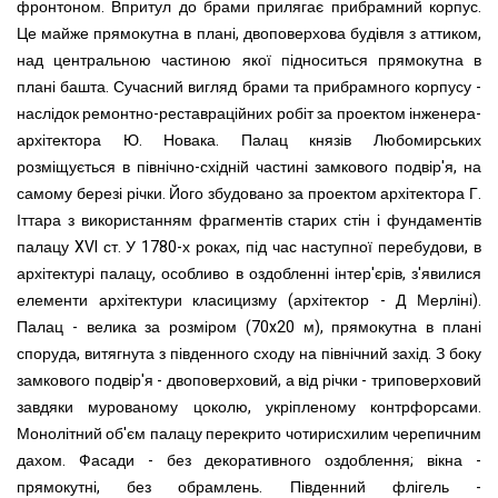
фронтоном. Впритул до брами прилягає прибрамний корпус.
Це майже прямокутна в плані, двоповерхова будівля з аттиком,
над центральною частиною якої підноситься прямокутна в
плані башта. Сучасний вигляд брами та прибрамного корпусу -
наслідок ремонтно-реставраційних робіт за проектом інженера-
архітектора Ю. Новака. Палац князів Любомирських
розміщується в північно-східній частині замкового подвір'я, на
самому березі річки. Його збудовано за проектом архітектора Г.
Іттара з використанням фрагментів старих стін і фундаментів
палацу XVI ст. У 1780-х роках, під час наступної перебудови, в
архітектурі палацу, особливо в оздобленні інтер'єрів, з'явилися
елементи архітектури класицизму (архітектор - Д Мерліні).
Палац - велика за розміром (70x20 м), прямокутна в плані
споруда, витягнута з південного сходу на північний захід. З боку
замкового подвір'я - двоповерховий, а від річки - триповерховий
завдяки мурованому цоколю, укріпленому контрфорсами.
Монолітний об'єм палацу перекрито чотирисхилим черепичним
дахом. Фасади - без декоративного оздоблення; вікна -
прямокутні, без обрамлень. Південний флігель -