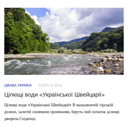
ЦІКАВА УКРАЇНА
СЕРП. 3, 2016
Цілющі води «Української Швейцарії»
Цілющі води «Української Швейцарії» В мальовничій гірській
долині, залитій сонячним промінням, беруть свій початок цілющі
джерела Східниці.