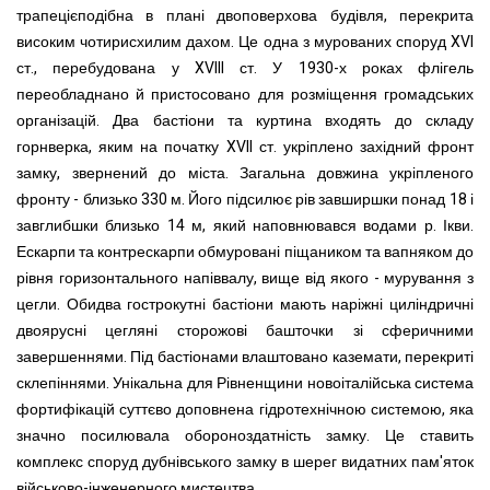
трапецієподібна в плані двоповерхова будівля, перекрита
високим чотирисхилим дахом. Це одна з мурованих споруд XVI
ст., перебудована у XVIII ст. У 1930-х роках флігель
переобладнано й пристосовано для розміщення громадських
організацій. Два бастіони та куртина входять до складу
горнверка, яким на початку XVII ст. укріплено західний фронт
замку, звернений до міста. Загальна довжина укріпленого
фронту - близько 330 м. Його підсилює рів завширшки понад 18 і
завглибшки близько 14 м, який наповнювався водами р. Ікви.
Ескарпи та контрескарпи обмуровані піщаником та вапняком до
рівня горизонтального напіввалу, вище від якого - мурування з
цегли. Обидва гострокутні бастіони мають наріжні циліндричні
двоярусні цегляні сторожові башточки зі сферичними
завершеннями. Під бастіонами влаштовано каземати, перекриті
склепіннями. Унікальна для Рівненщини новоіталійська система
фортифікацій суттєво доповнена гідротехнічною системою, яка
значно посилювала обороноздатність замку. Це ставить
комплекс споруд дубнівського замку в шерег видатних пам'яток
військово-інженерного мистецтва.