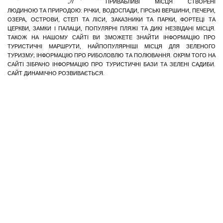
ПРИВАБЛИВІ МІСЦЯ СТВОРЕНІ
ЛЮДИНОЮ ТА ПРИРОДОЮ: РІЧКИ, ВОДОСПАДИ, ГІРСЬКІ ВЕРШИНИ, ПЕЧЕРИ,
ОЗЕРА, ОСТРОВИ, СТЕП ТА ЛІСИ, ЗАКАЗНИКИ ТА ПАРКИ, ФОРТЕЦІ ТА
ЦЕРКВИ, ЗАМКИ І ПАЛАЦИ, ПОПУЛЯРНІ ПЛЯЖІ ТА ДИКІ НЕЗВІДАНІ МІСЦЯ.
ТАКОЖ НА НАШОМУ САЙТІ ВИ ЗМОЖЕТЕ ЗНАЙТИ ІНФОРМАЦІЮ ПРО
ТУРИСТИЧНІ МАРШРУТИ, НАЙПОПУЛЯРНІШІ МІСЦЯ ДЛЯ ЗЕЛЕНОГО
ТУРИЗМУ; ІНФОРМАЦІЮ ПРО РИБОЛОВЛЮ ТА ПОЛЮВАННЯ. ОКРІМ ТОГО НА
САЙТІ ЗІБРАНО ІНФОРМАЦІЮ ПРО ТУРИСТИЧНІ БАЗИ ТА ЗЕЛЕНІ САДИБИ.
САЙТ ДИНАМІЧНО РОЗВИВАЄТЬСЯ.