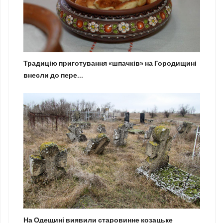
Традицію приготування «шпачків» на Городищині
внесли до пере...
На Одещині виявили старовинне козацьке