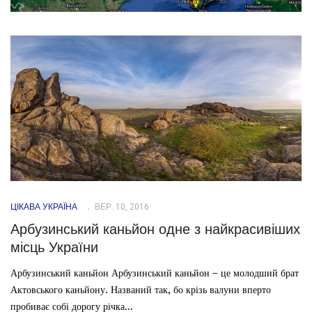
ЦІКАВА УКРАЇНА
ВЕР. 10, 2016
Арбузинський каньйон одне з найкрасивіших
місць України
Арбузинський каньйон Арбузинський каньйон – це молодший брат
Актовського каньйону. Названий так, бо крізь валуни вперто
пробиває собі дорогу річка...