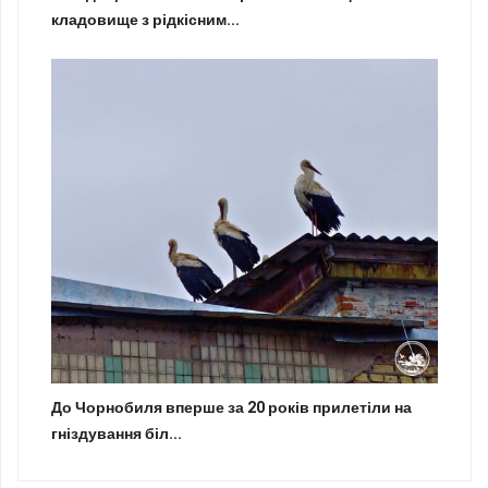
кладовище з рідкісним...
До Чорнобиля вперше за 20 років прилетіли на
гніздування біл...