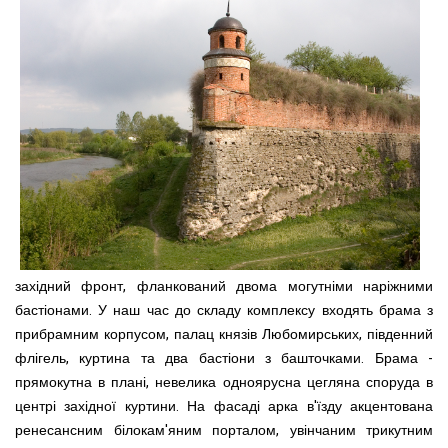
західний фронт, фланкований двома могутніми наріжними
бастіонами. У наш час до складу комплексу входять брама з
прибрамним корпусом, палац князів Любомирських, південний
флігель, куртина та два бастіони з башточками. Брама -
прямокутна в плані, невелика одноярусна цегляна споруда в
центрі західної куртини. На фасаді арка в'їзду акцентована
ренесансним білокам'яним порталом, увінчаним трикутним