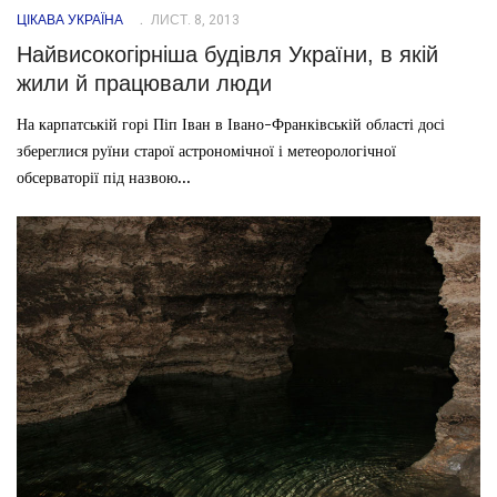
ЦІКАВА УКРАЇНА
ЛИСТ. 8, 2013
Найвисокогірніша будівля України, в якій
жили й працювали люди
На карпатській горі Піп Іван в Івано-Франківській області досі
збереглися руїни старої астрономічної і метеорологічної
обсерваторії під назвою...