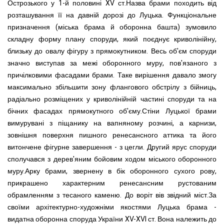
Острозького у 1-й половині XV ст.Назва брами походить від
розташування її на давній дорозі до Луцька. Функціональне
призначення (міська брама й оборонна башта) зумовило
складну форму плану споруди, який поєднує криволінійну,
близьку до овалу фігуру з прямокутником. Весь об'єм споруди
значно виступав за межі оборонного муру, пов'язаного з
причілковими фасадами брами. Таке вирішення давало змогу
максимально збільшити зону флангового обстрілу з бійниць,
радіально розміщених у криволінійній частині споруди та на
бічних фасадах прямокутного об'єму.Стіни Луцької брами
вимурувані з піщанику на вапняному розчині, а карнизи,
зовнішня поверхня пишного ренесансного аттика та його
витончене фігурне завершення - з цегли. Другий ярус споруди
сполучався з дерев'яним бойовим ходом міського оборонного
муру.Арку брами, звернену в бік оборонного сухого рову,
прикрашено характерним ренесансним рустованим
обрамленням з тесаного каменю. До воріт вів звідний міст.За
своїми архітектурно-художніми якостями Луцька брама -
видатна оборонна споруда України XV-XVI ст. Вона належить до