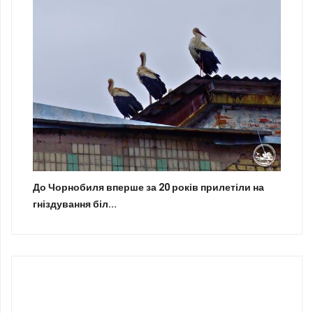
До Чорнобиля вперше за 20 років прилетіли на
гніздування біл...