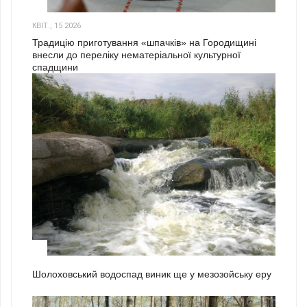
3
КВІТ., 15 2026
Традицію приготування «шпачків» на Городищині
внесли до переліку нематеріальної культурної
спадщини
1
Шолоховський водоспад виник ще у мезозойську еру