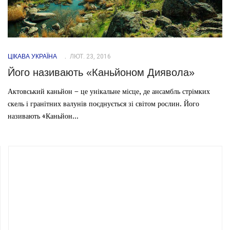
ЦІКАВА УКРАЇНА
ЛЮТ. 23, 2016
Його називають «Каньйоном Диявола»
Актовський каньйон – це унікальне місце, де ансамбль стрімких
скель і гранітних валунів поєднується зі світом рослин. Його
називають «Каньйон...