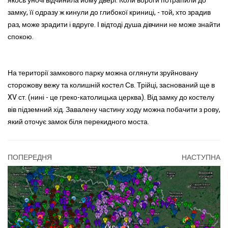
якось уночі відчинила йому двері. Коли вороги потрапили до
замку, її одразу ж кинули до глибокої криниці, - той, хто зрадив
раз, може зрадити і вдруге. І відтоді душа дівчини не може знайти
спокою.
На території замкового парку можна оглянути зруйновану
сторожову вежу та колишній костел Св. Трійці, заснований ще в
XV ст. (нині - це греко-католицька церква). Від замку до костелу
вів підземний хід. Завалену частину ходу можна побачити з рову,
який оточує замок біля перекидного моста.
ПОПЕРЕДНЯ
НАСТУПНА