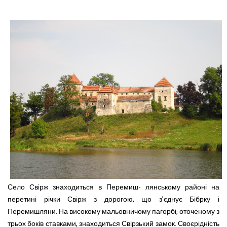
Село Свірж знаходиться в Перемиш- лянському районі на
перетині річки Свірж з дорогою, що з’єднує Бібрку і
Перемишляни. На високому мальовничому пагорбі, оточеному з
трьох боків ставками, знаходиться Свірзький замок. Своєрідність