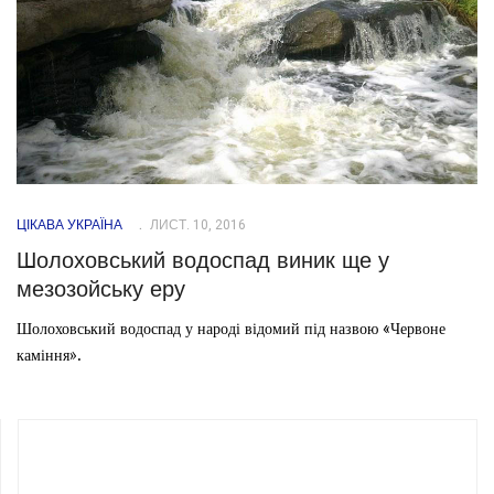
ЦІКАВА УКРАЇНА
ЛИСТ. 10, 2016
Шолоховський водоспад виник ще у
мезозойську еру
Шолоховський водоспад у народі відомий під назвою «Червоне
каміння».