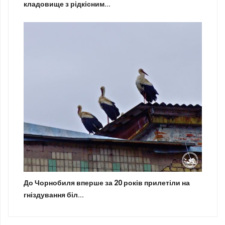
кладовище з рідкісним...
До Чорнобиля вперше за 20 років прилетіли на
гніздування біл...