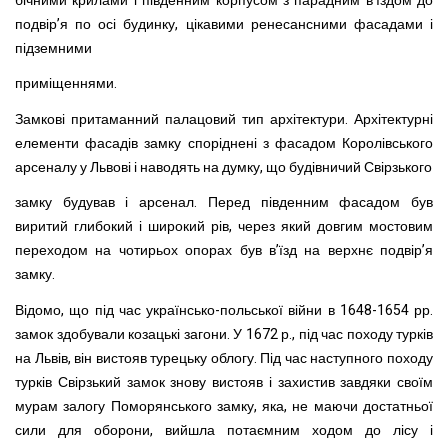
бічними крилами і південним корпусом з парадним в’їздом до
подвір’я по осі будинку, цікавими ренесансними фасадами і
підземними
приміщеннями.
Замкові притаманний палацовий тип архітектури. Архітектурні
елементи фасадів замку споріднені з фасадом Королівського
арсеналу у Львові і наводять на думку, що будівничий Свірзького
замку будував і арсенал. Перед південним фасадом був
виритий глибокий і широкий рів, через який довгим мостовим
переходом на чотирьох опорах був в’їзд на верхнє подвір’я
замку.
Відомо, що під час українсько-польської війни в 1648-1654 рр.
замок здобували козацькі загони. У 1672 р., під час походу турків
на Львів, він вистояв турецьку облогу. Під час наступного походу
турків Свірзький замок знову вистояв і захистив завдяки своїм
мурам залогу Поморянського замку, яка, не маючи достатньої
сили для оборони, вийшла потаємним ходом до лісу і