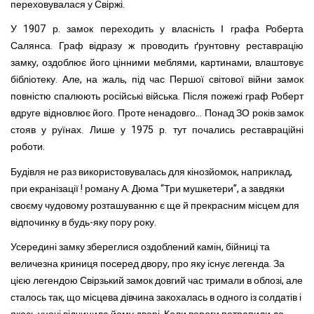
переховувалася у Свіржі.
У 1907 р. замок переходить у власність І графа Роберта
Салянса. Граф відразу ж проводить ґрунтовну реставрацію
замку, оздоблює його цінними меблями, картинами, влаштовує
бібліотеку. Але, на жаль, під час Першої світової війни замок
повністю спалюють російські війська. Після пожежі граф Роберт
вдруге відновлює його. Проте ненадовго... Понад ЗО років замок
стояв у руїнах. Лише у 1975 р. тут почались реставраційні
роботи.
Будівля не раз використовувалась для кінозйомок, наприклад,
при екранізації ! роману А. Дюма “Три мушкетери”, а завдяки
своєму чудовому розташуванню є ще й прекрасним місцем для
відпочинку в будь-яку пору року.
Усередині замку збереглися оздоблений камін, бійниці та
величезна криниця посеред двору, про яку існує легенда. За
цією легендою Свірзький замок довгий час тримали в облозі, але
сталось так, що місцева дівчина закохалась в одного із солдатів і