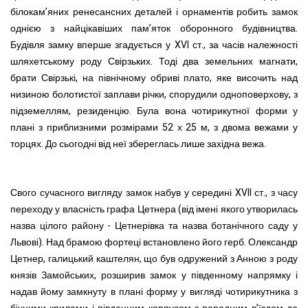
білокам’яних ренесансних деталей і орнаментів робить замок
однією з найцікавіших пам’яток оборонного будівництва.
Будівля замку вперше згадується у XVI ст., за часів належності
шляхетському роду Свірзьких. Тоді два земельних магнати,
брати Свірзькі, на північному обриві плато, яке височить над
низиною болотистої заплави річки, спорудили одноповерхову, з
підземеллям, резиденцію. Була вона чотирикутної форми у
плані з приблизними розмірами 52 х 25 м, з двома вежами у
торцях. До сьогодні від неї збереглась лише західна вежа.
Свого сучасного вигляду замок набув у середині XVII ст., з часу
переходу у власність графа Цетнера (від імені якого утворилась
назва цілого району - Цетнерівка та назва ботанічного саду у
Львові). Над брамою фортеці встановлено його герб. Олександр
Цетнер, галицький каштелян, що був одружений з Анною з роду
князів Замойських, розширив замок у південному напрямку і
надав йому замкнуту в плані форму у вигляді чотирикутника з