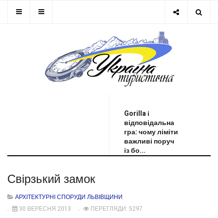
ОСТАННЯ НОВИНА
Gorilla і
відповідальна
гра: чому ліміти
важливі поруч
із бо...
Свірзький замок
АРХІТЕКТУРНІ СПОРУДИ ЛЬВІВЩИНИ
30 ВЕРЕСНЯ 2013
ПЕРЕГЛЯДИ: 5297