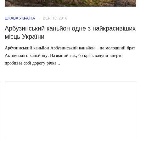
ЦІКАВА УКРАЇНА
ВЕР. 10, 2016
Арбузинський каньйон одне з найкрасивіших
місць України
Арбузинський каньйон Арбузинський каньйон – це молодший брат
Актовського каньйону. Названий так, бо крізь валуни вперто
пробиває собі дорогу річка...