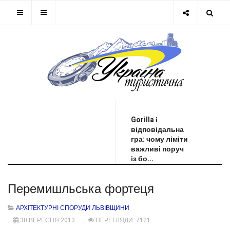
ОСТАННЯ НОВИНА
Gorilla і
відповідальна
гра: чому ліміти
важливі поруч
із бо...
Перемишльська фортеця
АРХІТЕКТУРНІ СПОРУДИ ЛЬВІВЩИНИ
30 ВЕРЕСНЯ 2013
ПЕРЕГЛЯДИ: 7121