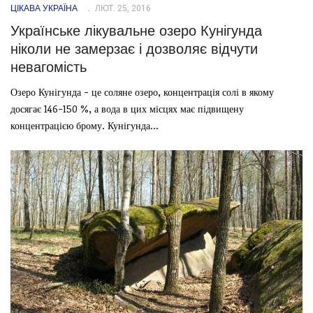
ЦІКАВА УКРАЇНА
ЛЮТ. 25, 2016
Українське лікувальне озеро Кунігунда
ніколи не замерзає і дозволяє відчути
невагомість
Озеро Кунігунда - це соляне озеро, концентрація солі в якому
досягає 146-150 %, а вода в цих місцях має підвищену
концентрацією брому. Кунігунда...