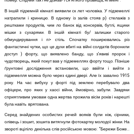
помер. Слідчий так і не дізнав- I ся ні його прізвища, ні імені”.
В іншій підземній кімнаті виявили ск лет чоловіка. У підземеллі
натрапили і криницю. В одному із залів стояв р) стелажів з
рештками продуктів, чим ло банок від консервів, бутлі, ящики
мішки з сухарями. В іншій к
імнаті бу/ залишки старого
обмундирування і п> стіль. Спочатку поширювались різ
фантастичні чутки, що це духи вбиті на війні солдатів боронили
доступ ) форту, що виявлено банду, що з’явиві пророк і
чудотворець, який покут вав у підземеллях форту тощо. Пізніше
ґрунтовні дослідження встановили, що ввійти і вийти з
підземелля можна було через єдині двері. Але їх завално 1915
року. На час вибуху у форті під землею перебувало два
офіцери, про яких у хаосі війни, ймовірно, забули. Завдяки
сприятливим умовам одна жертва прожила вісім років і нарешті
була навіть врятована.
Серед знайдених особистих речей вояків були ніж, сірники,
олівець і зошит, зошита витягнули фотокартку молодої жінки. На
звороті вціліло декілька слів російською мовою: “Бережи Боже...