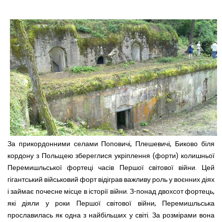
За прикордонними селами Поповичі, Плешевичі, Биково біля
кордону з Польщею збереглися укріплення (форти) колишньої
Перемишльської фортеці часів Першої світової війни. Цей
гігантський військовий форт відіграв важливу роль у воєнних діях
і займає почесне місце в історії війни. З-понад двохсот фортець,
які діяли у роки Першої світової війни, Перемишльська
прославилась як одна з найбільших у світі. За розмірами вона