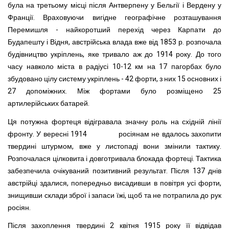
була на третьому місці після Антверпену у Бельгії і Вердену у
Франції. Враховуючи вигідне географічне розташування
Перемишля - найкоротший перехід через Карпати до
Будапешту і Відня, австрійська влада вже від 1853 р. розпочала
будівництво укріплень, яке тривало аж до 1914 року. До того
часу навколо міста в радіусі 10-
12 км
на 17 пагорбах було
збудовано цілу систему укріплень - 42 форти, з них 15 основних і
27 допоміжних. Між фортами було розміщено 25
артилерійських батарей.
Ця потужна фортеця відігравала значну роль на східній лінії
фронту. У вересні 1914 росіянам не вдалось захопити
твердині штурмом, вже у листопаді вони змінили тактику.
Розпочалася цілковита і довготривала блокада фортеці. Тактика
забезпечила очікуваний позитивний результат. Після 137 днів
австрійці здалися, попередньо висадивши в повітря усі форти,
знищивши склади зброї і запаси їжі, щоб та не потрапила до рук
росіян.
Після захоплення твердині 2 квітня 1915 року її відвідав