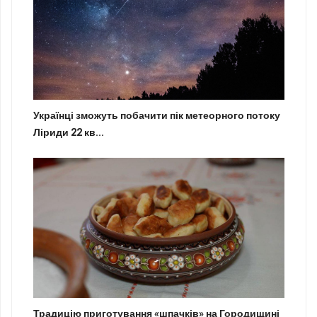
Українці зможуть побачити пік метеорного потоку
Ліриди 22 кв...
Традицію приготування «шпачків» на Городищині