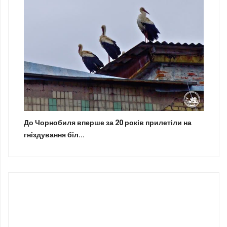
До Чорнобиля вперше за 20 років прилетіли на
гніздування біл...