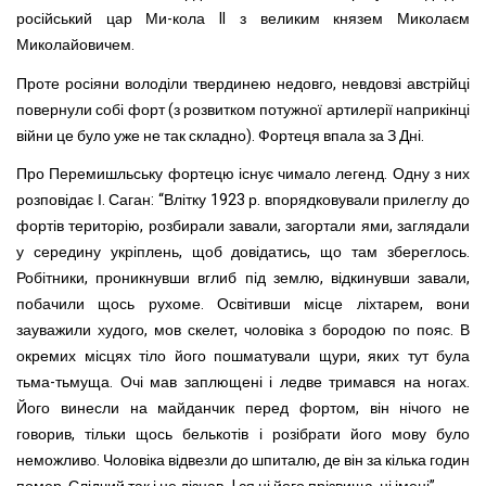
російський цар Ми-кола II з великим
князем Миколаєм
Миколайовичем.
Проте росіяни володіли твердинею недовго, невдовзі австрійці
повернули собі форт (з розвитком потужної артилерії наприкінці
війни це було уже не так складно). Фортеця впала за З Дні.
Про Перемишльську фортецю існує чимало легенд. Одну з них
розповідає
І. Саган: “Влітку 1923 р. впорядковували прилеглу до
фортів територію, розбирали завали, загортали ями, заглядали
у середину укріплень, щоб довідатись, що там збереглось.
Робітники, проникнувши вглиб під землю, відкинувши завали,
побачили щось рухоме. Освітивши місце ліхтарем, вони
зауважили худого, мов скелет, чоловіка з бородою по пояс. В
окремих місцях тіло його пошматували щури, яких тут була
тьма-тьмуща. Очі мав заплющені і ледве тримався на ногах.
Його винесли на майданчик перед фортом, він нічого не
говорив, тільки щось белькотів і розібрати його мову було
неможливо. Чоловіка відвезли до шпиталю, де він за кілька годин