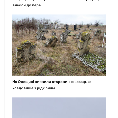
внесли до пере...
На Одещині виявили старовинне козацьке
кладовище з рідкісним...