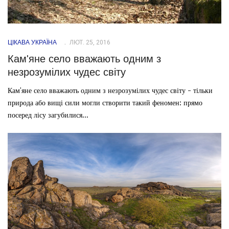
ЦІКАВА УКРАЇНА
ЛЮТ. 25, 2016
Кам'яне село вважають одним з
незрозумілих чудес світу
Кам'яне село вважають одним з незрозумілих чудес світу - тільки
природа або вищі сили могли створити такий феномен: прямо
посеред лісу загубилися...