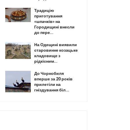
Традицію
приготування
«шпачків» на
Городищині внесли
до пере...
На Одещині виявили
старовинне козацьке
кладовище з
рідкісним...
До Чорнобиля
вперше за 20 років
прилетіли на
гніздування біл...