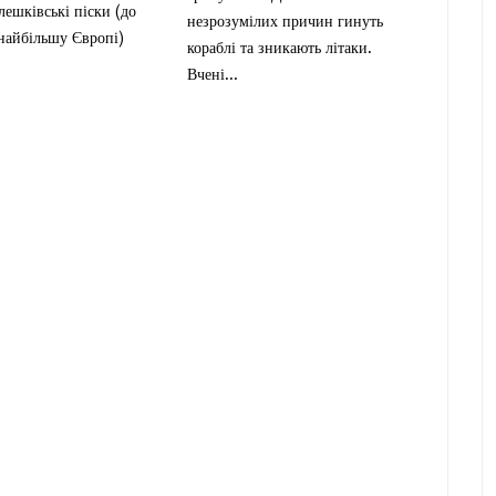
ешківські піски (до
незрозумілих причин гинуть
найбільшу Європі)
кораблі та зникають літаки.
Вчені...