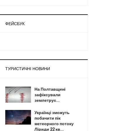
ФЕЙСБУК
ТУРИСТИЧНІ НОВИНИ
На Полтавщині
зафіксували
землетрус...
Українці зможуть
побачити пік
метеорного потоку
Ліриди 22 кв...