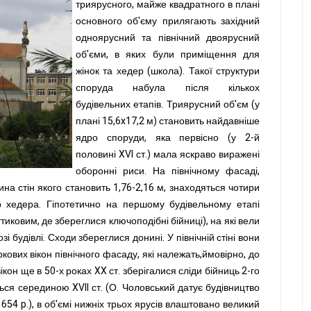
триярусного, майже квадратного в плані
основного об'єму прилягають західний
одноярусний та північний двоярусний
об'єми, в яких були приміщення для
жінок та хедер (школа). Такої структури
споруда набула після кількох
будівельних етапів. Триярусний об'єм (у
плані 15,6x17,2 м) становить найдавніше
ядро споруди, яка первісно (у 2-й
половині XVI ст.) мала яскраво виражені
оборонні риси. На північному фасаді,
щина стін якого становить 1,76-2,16 м, знаходяться чотири
'єр хедера. Гіпотетично на першому будівельному етапі
иковим, де збереглися ключоподібні бійниці), на які вели
зі будівлі. Сходи збереглися донині. У північній стіні вони
кових вікон північного фасаду, які належать,ймовірно, до
ікон ще в 50-х роках XX ст. зберігалися сліди бійниць 2-го
ься серединою XVII ст. (О. Чоловський датує будівництво
 1654 p.), в об'ємі нижніх трьох ярусів влаштовано великий