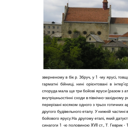
зверненому в бік р. Збруч, у 1 -му ярусі, тов
гарматні бійниці, нині орієнтовані в інтер
споруда мала ще три бойові яруси (разом з атт
внутрішньостінні сходи в північно-західному ро
перерізані косяком одного з трьох готичних ар
другого будівельного етапу. У нижній частині в
бойового ярусу.На другому етапі, який датуєт
синагоги 1 -ю половиною XVII ст., Т. Геврик -