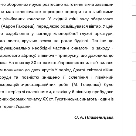
 3-го оборонних ярусів розтесано на готичні вікна заввишки
 м мав склепінчасте нервюрне перекриття з глибокими
 різьблених консолях. У східній стіні залу збереглася
 (Аарон Гакодеш), перед якою розміщувався вівтар. У цей
 оздоблення у вигляді кілеподібної глухої аркатури,
о листя, круглих вежок на рогах будівлі. Пізніше до
ункціонально необхідні частини синагоги: з заходу -
рокового абрису; з півночі - триярусну, що доходила до
ікна. На початку XX ст. замість барокових шпилів з'явилася
м понижено до двох ярусів.У період Другої світової війни
руди та повністю знищено її склепіння і північний
серваційно-реставраційних робіт (М. Говденко) було
 інтер'єр зі склепіннями, а західну й північну прибудови
них формах початку XX ст. Гусятинська синагога - один із
 терені України.
О. А. Пламеницька