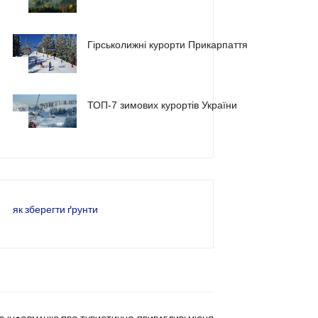
1
Гірськолижні курорти Прикарпаття
2
ТОП-7 зимових курортів України
3
як зберегти ґрунти