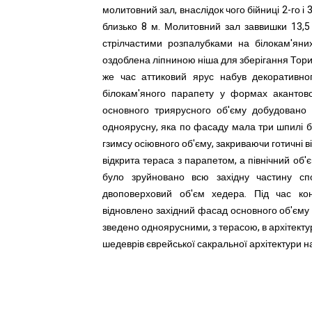
молитовний зал, внаслідок чого бійниці 2-го і
близько 8 м. Молитовний зал заввишки 13,5
стрілчастими розпалубками на білокам'яних
оздоблена ліпниною ніша для зберігання Тори
же час аттиковий ярус набув декоративного
білокам'яного парапету у формах акантовог
основного триярусного об'єму добудовано ф
одноярусну, яка по фасаду мала три шпилі ба
гзимсу осіювного об'єму, закриваючи готичні в
відкрита тераса з парапетом, а північний об'є
було зруйновано всю західну частину спо
двоповерховий об'єм хедера. Під час кон
відновлено західний фасад основного об'єму та
зведено одноярусними, з терасою, в архітектур
шедеврів єврейської сакральної архітектури на