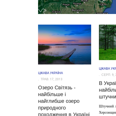
ЦІКАВА УК
ЦІКАВА УКРАЇНА
СЕРП. 9, 
ТРАВ. 17, 2013
В Укра
Озеро Світязь -
найбіль
найбільше і
штучни
найглибше озеро
Штучний л
природного
Херсонщин
походження в Україні