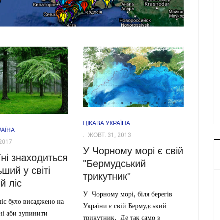
ЦІКАВА УКРАЇНА
РАЇНА
ЖОВТ. 31, 2013
2017
У Чорному морі є свій
їні знаходиться
"Бермудський
ший у світі
трикутник"
й ліс
У Чорному морі, біля берегів
іс було висаджено на
України є свій Бермудський
і аби зупинити
трикутник. Де так само з