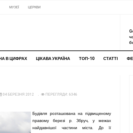
И
МУЗЕЇ
ЦЕРКВИ
О
G
ч
бо
НА В ЦИФРАХ
ЦІКАВА УКРАЇНА
ТОП-10
СТАТТІ
ФЕ
04 БЕРЕЗНЯ 2012
ПЕРЕГЛЯДИ: 6346
Будівля розташована на підвищеному
правому березі р. Збруч, у межах
найдавнішої частини міста. До її