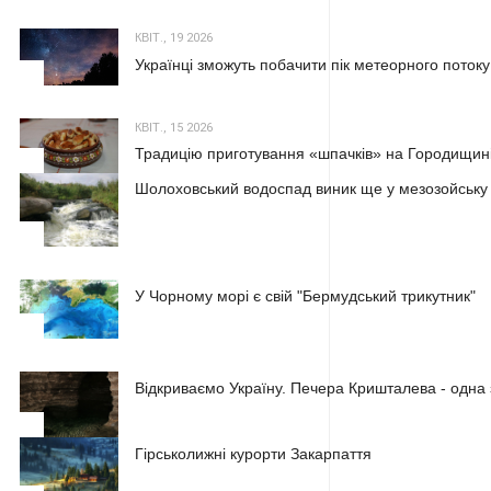
КВІТ., 19 2026
Українці зможуть побачити пік метеорного потоку
2
КВІТ., 15 2026
Традицію приготування «шпачків» на Городищині
3
Шолоховський водоспад виник ще у мезозойську
1
У Чорному морі є свій "Бермудський трикутник"
2
Відкриваємо Україну. Печера Кришталева - одна 
3
Гірськолижні курорти Закарпаття