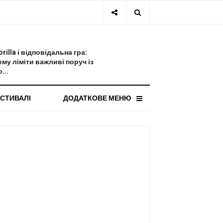
СТАННЯ НОВИНА
orilla і відповідальна гра:
ому ліміти важливі поруч із
...
СТИВАЛІ
ДОДАТКОВЕ МЕНЮ