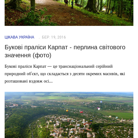
ЦІКАВА УКРАЇНА
БЕР. 19, 2016
Букові праліси Карпат - перлина світового
значення (фото)
Букові праліси Карпат — це транснаціональний серійний
природний об'єкт, що складається з десяти окремих масивів, які
розташовані вздовж осі...