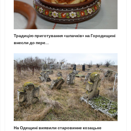
Традицію приготування «шпачків» на Городищині
внесли до пере...
На Одещині виявили старовинне козацьке