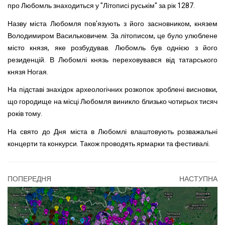
про Любомль знаходиться у "Літописі руськім" за рік 1287.
Назву міста Любомля пов'язують з його засновником, князем
Володимиром Васильковичем. За літописом, це було улюблене
місто князя, яке розбудував. Любомль був однією з його
резиденцій. В Любомлі князь переховувався від татарського
князя Ногая.
На підставі знахідок археологічних розкопок зроблені висновки,
що городище на місці Любомля виникло близько чотирьох тисяч
років тому.
На свято до Дня міста в Любомлі влаштовують розважальні
концерти та конкурси. Також проводять ярмарки та фестивалі.
ПОПЕРЕДНЯ
НАСТУПНА