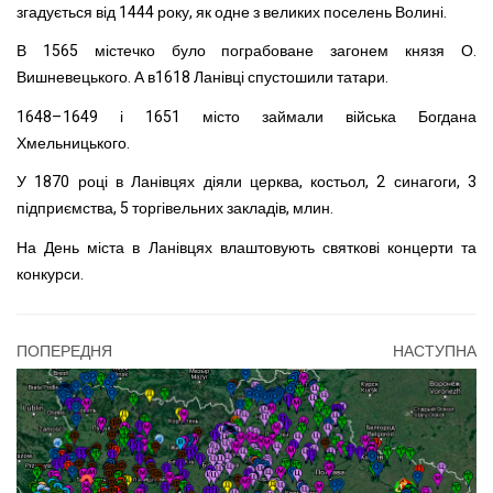
згадується від 1444 року, як одне з великих поселень Волині.
В 1565 містечко було пограбоване загонем князя О.
Вишневецького. А в1618 Ланівці спустошили татари.
1648–1649 і 1651 місто займали війська Богдана
Хмельницького.
У 1870 році в Ланівцях діяли церква, костьол, 2 синагоги, 3
підприємства, 5 торгівельних закладів, млин.
На День міста в Ланівцях влаштовують святкові концерти та
конкурси.
ПОПЕРЕДНЯ
НАСТУПНА