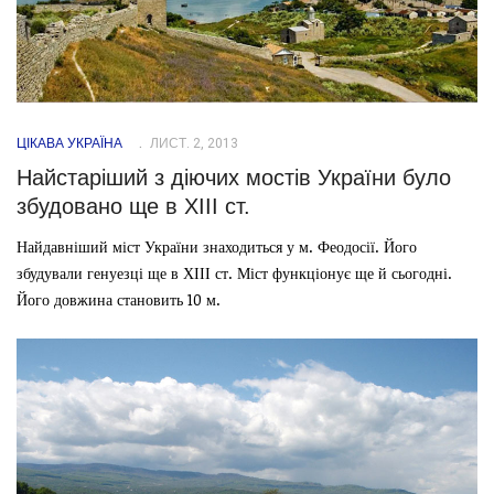
ЦІКАВА УКРАЇНА
ЛИСТ. 2, 2013
Найстаріший з діючих мостів України було
збудовано ще в ХІІІ ст.
Найдавніший міст України знаходиться у м. Феодосії. Його
збудували генуезці ще в ХІІІ ст. Міст функціонує ще й сьогодні.
Його довжина становить 10 м.