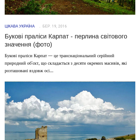
ЦІКАВА УКРАЇНА
БЕР. 19, 2016
Букові праліси Карпат - перлина світового
значення (фото)
Букові праліси Карпат — це транснаціональний серійний
природний об'єкт, що складається з десяти окремих масивів, які
розташовані вздовж осі...