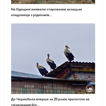
На Одещині виявили старовинне козацьке
кладовище з рідкісним...
До Чорнобиля вперше за 20 років прилетіли на
гніздування біл...