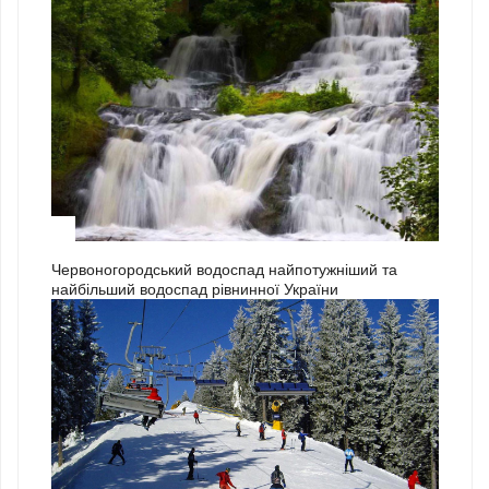
3
Червоногородський водоспад найпотужніший та
найбільший водоспад рівнинної України