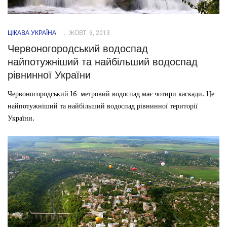
ЦІКАВА УКРАЇНА
ЖОВТ. 6, 2013
Червоногородський водоспад
найпотужніший та найбільший водоспад
рівнинної України
Червоногородський 16-метровий водоспад має чотири каскади. Це
найпотужніший та найбільший водоспад рівнинної території
України.