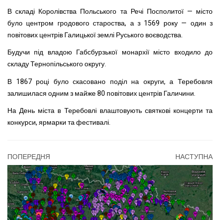
В складі Королівства Польського та Речі Посполитої — місто
було центром гродового староства, а з 1569 року — один з
повітових центрів Галицької землі Руського воєводства.
Будучи під владою Габсбурзької монархії місто входило до
складу Тернопільського округу.
В 1867 році було скасовано поділ на округи, а Теребовля
залишилася одним з майже 80 повітових центрів Галичини.
На День міста в Теребовлі влаштовують святкові концерти та
конкурси, ярмарки та фестивалі.
ПОПЕРЕДНЯ
НАСТУПНА