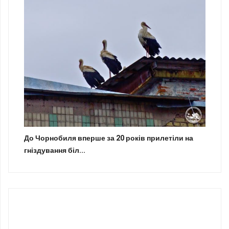
До Чорнобиля вперше за 20 років прилетіли на
гніздування біл...