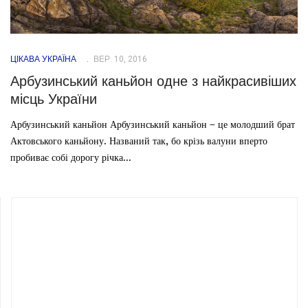
ЦІКАВА УКРАЇНА
ВЕР. 10, 2016
Арбузинський каньйон одне з найкрасивіших
місць України
Арбузинський каньйон Арбузинський каньйон – це молодший брат
Актовського каньйону. Названий так, бо крізь валуни вперто
пробиває собі дорогу річка...