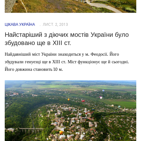
ЦІКАВА УКРАЇНА
ЛИСТ. 2, 2013
Найстаріший з діючих мостів України було
збудовано ще в ХІІІ ст.
Найдавніший міст України знаходиться у м. Феодосії. Його
збудували генуезці ще в ХІІІ ст. Міст функціонує ще й сьогодні.
Його довжина становить 10 м.