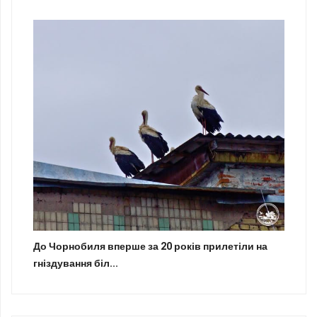
До Чорнобиля вперше за 20 років прилетіли на
гніздування біл...