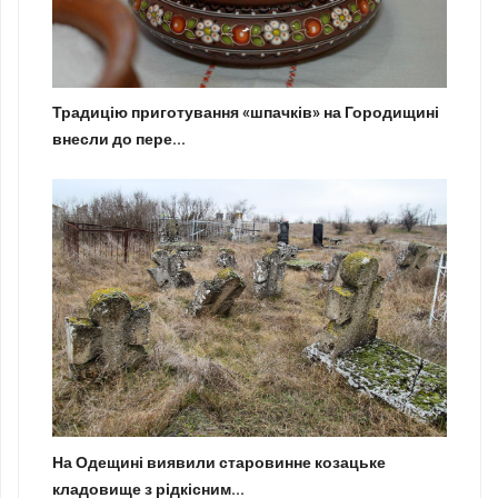
Традицію приготування «шпачків» на Городищині
внесли до пере...
На Одещині виявили старовинне козацьке
кладовище з рідкісним...