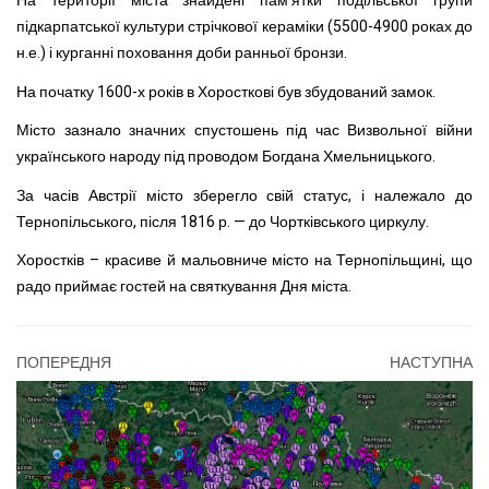
На території міста знайдені пам'ятки подільської групи
підкарпатської культури стрічкової кераміки (5500-4900 роках до
н.е.) і курганні поховання доби ранньої бронзи.
На початку 1600-х років в Хоросткові був збудований замок.
Місто зазнало значних спустошень під час Визвольної війни
українського народу під проводом Богдана Хмельницького.
За часів Австрії місто зберегло свій статус, і належало до
Тернопільського, після 1816 р. — до Чортківського циркулу.
Хоростків – красиве й мальовниче місто на Тернопільщині, що
радо приймає гостей на святкування Дня міста.
ПОПЕРЕДНЯ
НАСТУПНА