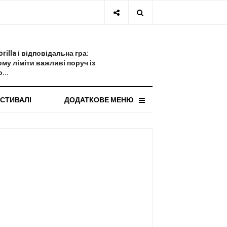
СТАННЯ НОВИНА
orilla і відповідальна гра:
ому ліміти важливі поруч із
...
СТИВАЛІ
ДОДАТКОВЕ МЕНЮ