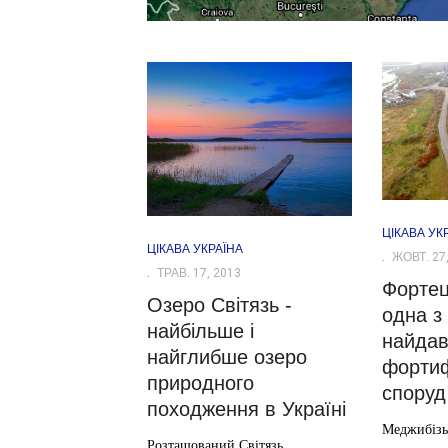
ЦІКАВА УК
ЦІКАВА УКРАЇНА
ЖОВТ. 27,
ТРАВ. 17, 2013
Форте
Озеро Світязь -
одна з
найбільше і
найдав
найглибше озеро
фортиф
природного
споруд
походження в Україні
Меджибізь
Розташований Світязь