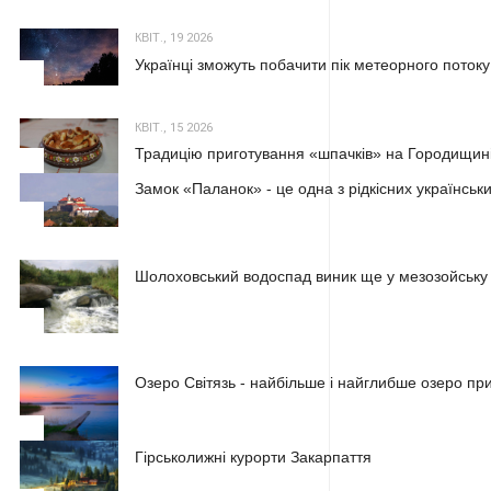
КВІТ., 19 2026
Українці зможуть побачити пік метеорного потоку
2
КВІТ., 15 2026
Традицію приготування «шпачків» на Городищині
3
Замок «Паланок» - це одна з рідкісних українських
1
Шолоховський водоспад виник ще у мезозойську
2
Озеро Світязь - найбільше і найглибше озеро пр
3
Гірськолижні курорти Закарпаття