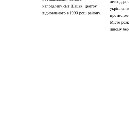
легендарне
неподалеку смт Шацьк, центру
укріпленн
відновленого в 1993 році району.
протистоял
Місто роз
лівому бере