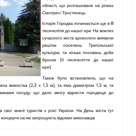
області, що розташоване на річках
Смотрич і Тростянець.
Історія Городка починається ще в III
тисячолітія до нашої ери. На землях
сучасного міста археологи виявили
рештки поселень Трипільської
культури, та кілька поховань доби
бронзи (ІІ тисячоліття до нашої
ери).
Також було встановлено, що на
'яна вимостка (2,3 х 1,5 м), та яма діаметром 1,5 м, та
мками посуду, що дало змогу віднести городище до
 свої землі туристів з усієї України. На День міста тут
і концерти на які запрошують відомих виконавців.