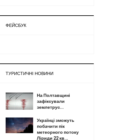
ФЕЙСБУК
ТУРИСТИЧНІ НОВИНИ
На Полтавщині
зафіксували
землетрус...
Українці зможуть
побачити пік
метеорного потоку
Ліриди 22 кв...