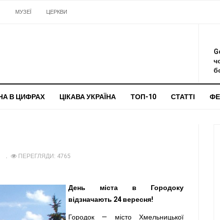
И
МУЗЕЇ
ЦЕРКВИ
О
G
ч
бо
НА В ЦИФРАХ
ЦІКАВА УКРАЇНА
ТОП-10
СТАТТІ
ФЕ
ПЕРЕГЛЯДИ: 4765
День міста в Городоку
відзначають 24 вересня!
Городок — місто Хмельницької