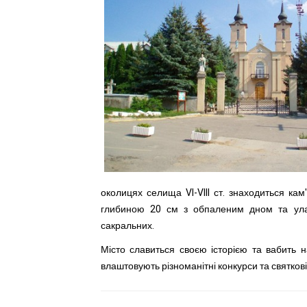
околицях селища VI-VIII ст. знаходиться кам
глибиною 20 см з обпаленим дном та ула
сакральних.
Місто славиться своєю історією та вабить на
влаштовують різноманітні конкурси та святков