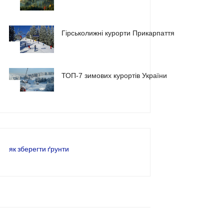
1
Гірськолижні курорти Прикарпаття
2
ТОП-7 зимових курортів України
3
як зберегти ґрунти