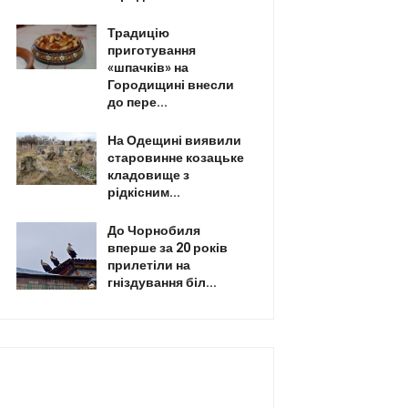
Традицію
приготування
«шпачків» на
Городищині внесли
до пере...
На Одещині виявили
старовинне козацьке
кладовище з
рідкісним...
До Чорнобиля
вперше за 20 років
прилетіли на
гніздування біл...