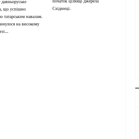
початок цілющі джерела
 давньоруське
Східниці.
я, що успішно
о татарським навалам.
кинулося на високому
зі...