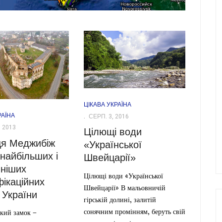
ЦІКАВА УКРАЇНА
РАЇНА
СЕРП. 3, 2016
 2013
Цілющі води
ця Меджибіж
«Української
 найбільших і
Швейцарії»
ніших
Цілющі води «Української
ікаційних
Швейцарії» В мальовничій
 України
гірській долині, залитій
сонячним промінням, беруть свій
кий замок –