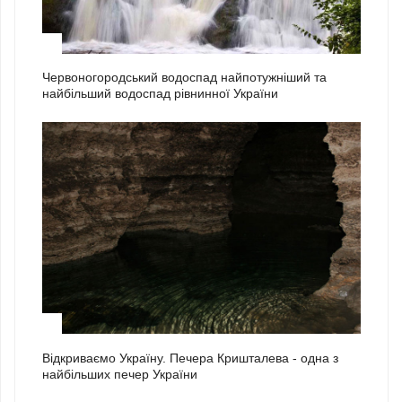
1
Червоногородський водоспад найпотужніший та
найбільший водоспад рівнинної України
2
Відкриваємо Україну. Печера Кришталева - одна з
найбільших печер України