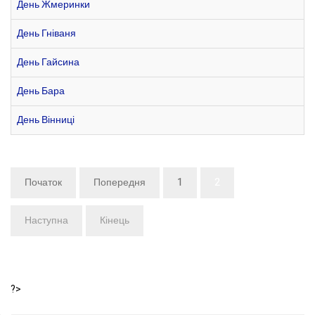
День Жмеринки
День Гніваня
День Гайсина
День Бара
День Вінниці
Початок
Попередня
1
2
Наступна
Кінець
?>