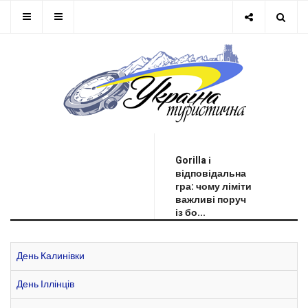
ОСТАННЯ НОВИНА
Gorilla і
відповідальна
гра: чому ліміти
важливі поруч
із бо...
День Калинівки
День Іллінців