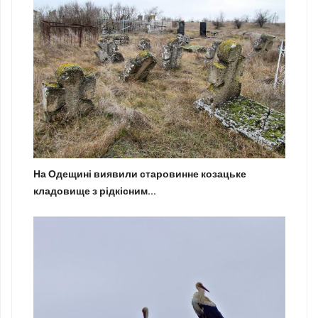
На Одещині виявили старовинне козацьке
кладовище з рідкісним...