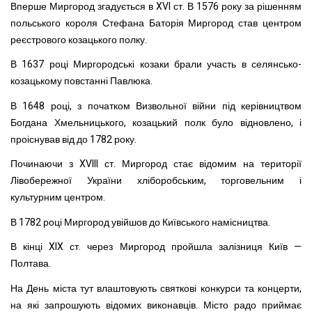
Вперше Миргород згадується в XVI ст. В 1576 року за рішенням
польського короля Стефана Баторія Миргород став центром
реєстрового козацького полку.
В 1637 році Миргородські козаки брали участь в селянсько-
козацькому повстанні Павлюка.
В 1648 році, з початком Визвольної війни під керівництвом
Богдана Хмельницького, козацький полк було відновлено, і
проіснував від до 1782 року.
Починаючи з XVIII ст. Миргород стає відомим на території
Лівобережної України хліборобським, торговельним і
культурним центром.
В 1782 році Миргород увійшов до Київського намісництва.
В кінці XIX ст. через Миргород пройшла залізниця Київ —
Полтава.
На День міста тут влаштовують святкові конкурси та концерти,
на які запрошують відомих виконавців. Місто радо приймає