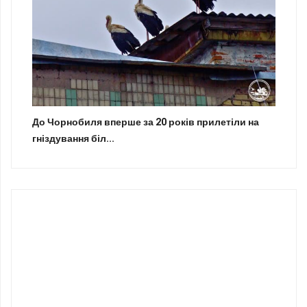
До Чорнобиля вперше за 20 років прилетіли на
гніздування біл...