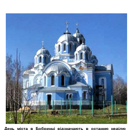
День міста в Бобринці відзначають в останню неділю