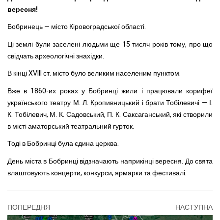
вересня!
Бобринець — місто Кіровоградської області.
Ці землі були заселені людьми ще 15 тисяч років тому, про що
свідчать археологічні знахідки.
В кінці XVIII ст. місто було великим населеним пунктом.
Вже в 1860-их роках у Бобринці жили і працювали корифеї
українського театру М. Л. Кропивницький і брати Тобілевичі — І.
К. Тобілевич, М. К. Садовський, П. К. Саксаганський, які створили
в місті аматорський театральний гурток.
Тоді в Бобринці була єдина церква.
День міста в Бобринці відзначають наприкінці вересня. До свята
влаштовують концерти, конкурси, ярмарки та фестивалі.
ПОПЕРЕДНЯ
НАСТУПНА