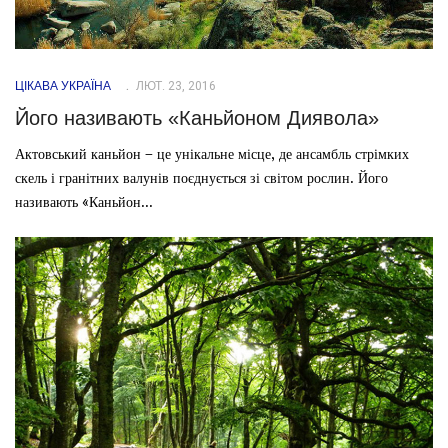
ЦІКАВА УКРАЇНА
ЛЮТ. 23, 2016
Його називають «Каньйоном Диявола»
Актовський каньйон – це унікальне місце, де ансамбль стрімких
скель і гранітних валунів поєднується зі світом рослин. Його
називають «Каньйон...