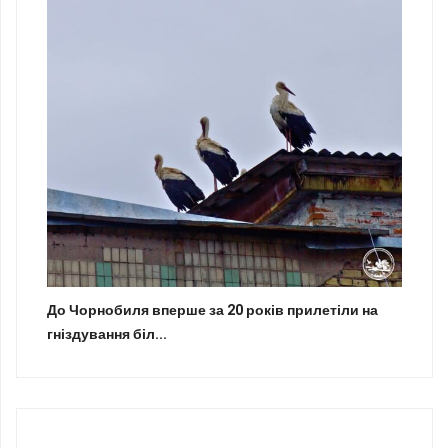
До Чорнобиля вперше за 20 років прилетіли на
гніздування біл...