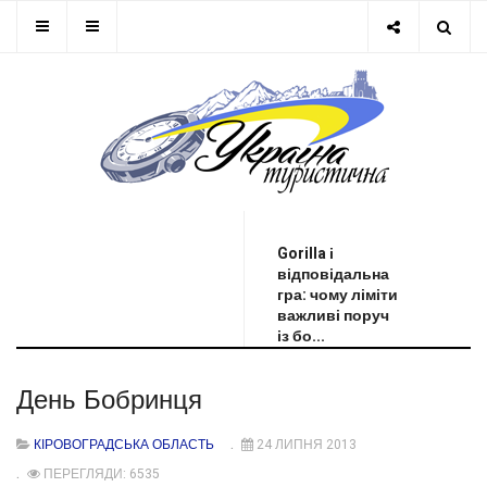
ОСТАННЯ НОВИНА
Gorilla і
відповідальна
гра: чому ліміти
важливі поруч
із бо...
День Бобринця
КІРОВОГРАДСЬКА ОБЛАСТЬ
24 ЛИПНЯ 2013
ПЕРЕГЛЯДИ: 6535