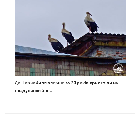
До Чорнобиля вперше за 20 років прилетіли на
гніздування біл...