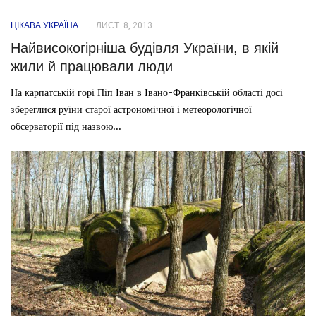
ЦІКАВА УКРАЇНА
ЛИСТ. 8, 2013
Найвисокогірніша будівля України, в якій
жили й працювали люди
На карпатській горі Піп Іван в Івано-Франківській області досі
збереглися руїни старої астрономічної і метеорологічної
обсерваторії під назвою...