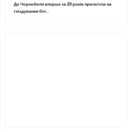
До Чорнобиля вперше за 20 років прилетіли на
гніздування біл...