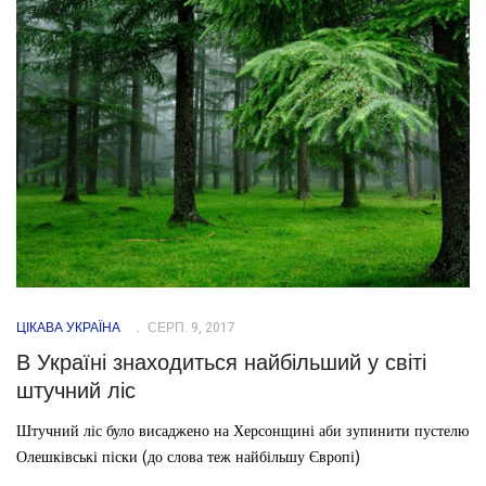
ЦІКАВА УКРАЇНА
СЕРП. 9, 2017
В Україні знаходиться найбільший у світі
штучний ліс
Штучний ліс було висаджено на Херсонщині аби зупинити пустелю
Олешківські піски (до слова теж найбільшу Європі)