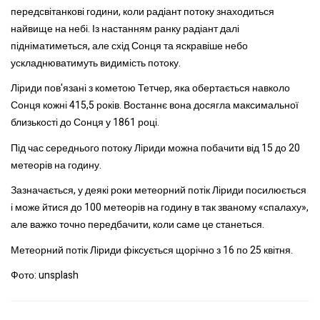
передсвітанкові години, коли радіант потоку знаходиться
найвище на небі. Із настанням ранку радіант далі
підніматиметься, але схід Сонця та яскравіше небо
ускладнюватимуть видимість потоку.
Ліриди пов'язані з кометою Тетчер, яка обертається навколо
Сонця кожні 415,5 років. Востаннє вона досягла максимальної
близькості до Сонця у 1861 році.
Під час середнього потоку Ліриди можна побачити від 15 до 20
метеорів на годину.
Зазначається, у деякі роки метеорний потік Ліриди посилюється
і може йтися до 100 метеорів на годину в так званому «спалаху»,
але важко точно передбачити, коли саме це станеться.
Метеорний потік Ліриди фіксується щорічно з 16 по 25 квітня.
Фото: unsplash