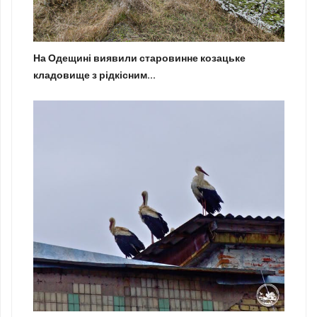
На Одещині виявили старовинне козацьке
кладовище з рідкісним...