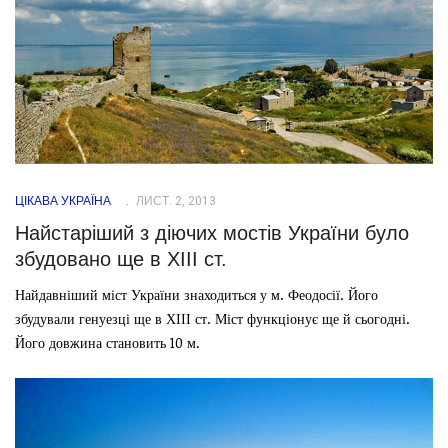
ЦІКАВА УКРАЇНА
ЛИСТ. 2, 2013
Найстаріший з діючих мостів України було
збудовано ще в ХІІІ ст.
Найдавніший міст України знаходиться у м. Феодосії. Його
збудували генуезці ще в ХІІІ ст. Міст функціонує ще й сьогодні.
Його довжина становить 10 м.