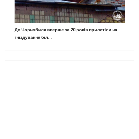
До Чорнобиля вперше за 20 років прилетіли на
гніздування біл...