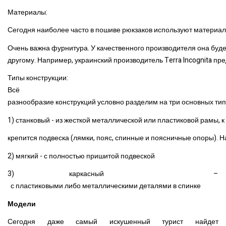
Материалы:
Сегодня наиболее часто в пошиве рюкзаков используют материалы 
Очень важна фурнитура. У качественного производителя она буде
другому. Например, украинский производитель Terra Incognita п
Типы конструкции:
Всё
разнообразие конструкций условно разделим на три основных тип
1) станковый - из жесткой металлической или пластиковой рамы, к
крепится подвеска (лямки, пояс, спинные и поясничные опоры). Н
2) мягкий - с полностью пришитой подвеской
3) каркасный –
с пластиковыми либо металлическими деталями в спинке
Модели
Сегодня даже самый искушенный турист найдет