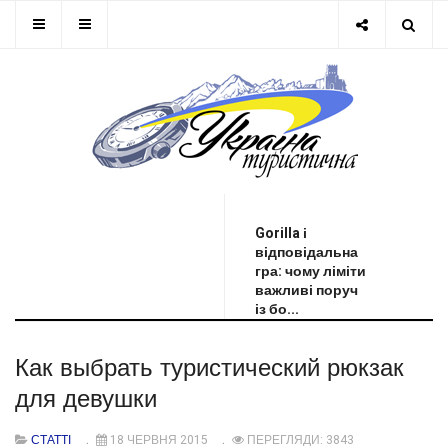
ОСТАННЯ НОВИНА
Gorilla і
відповідальна
гра: чому ліміти
важливі поруч
із бо...
Как выбрать туристический рюкзак
для девушки
СТАТТІ
18 ЧЕРВНЯ 2015
ПЕРЕГЛЯДИ: 3843