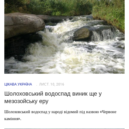
ЦІКАВА УКРАЇНА
ЛИСТ. 10, 2016
Шолоховський водоспад виник ще у
мезозойську еру
Шолоховський водоспад у народі відомий під назвою «Червоне
каміння».