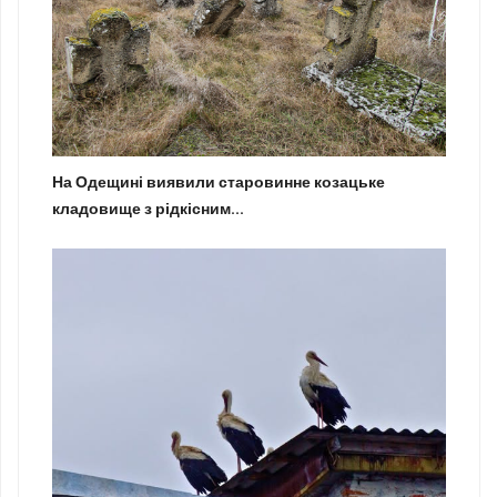
На Одещині виявили старовинне козацьке
кладовище з рідкісним...