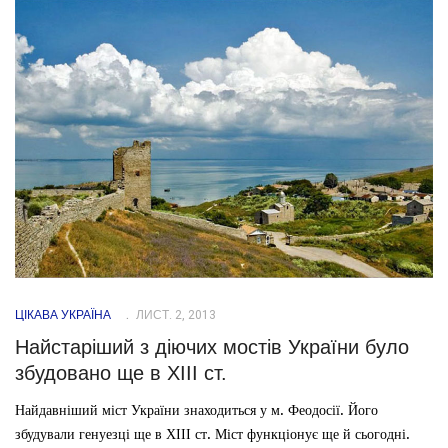
ЦІКАВА УКРАЇНА
ЛИСТ. 2, 2013
Найстаріший з діючих мостів України було
збудовано ще в ХІІІ ст.
Найдавніший міст України знаходиться у м. Феодосії. Його
збудували генуезці ще в ХІІІ ст. Міст функціонує ще й сьогодні.