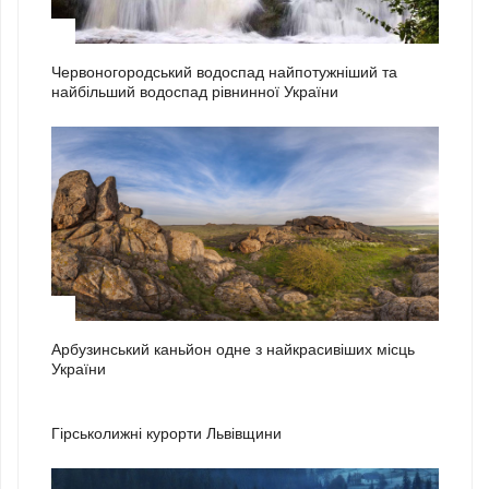
2
Червоногородський водоспад найпотужніший та
найбільший водоспад рівнинної України
3
Арбузинський каньйон одне з найкрасивіших місць
України
1
Гірськолижні курорти Львівщини