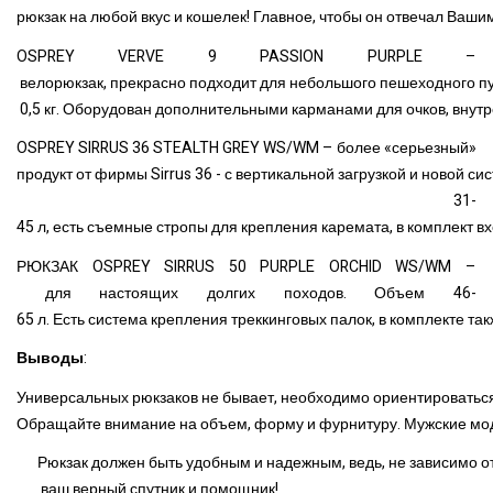
рюкзак на любой вкус и кошелек! Главное, чтобы он отвечал Ваш
OSPREY VERVE 9 PASSION PURPLE –
велорюкзак, прекрасно подходит для небольшого пешеходного пут
0,5 кг. Оборудован дополнительными карманами для очков, внут
OSPREY SIRRUS 36 STEALTH GREY WS/WM – более «серьезный»
продукт от фирмы Sirrus 36 - с вертикальной загрузкой и новой
31-
45 л, есть съемные стропы для крепления каремата, в комплект вх
РЮКЗАК OSPREY SIRRUS 50 PURPLE ORCHID WS/WM –
для настоящих долгих походов. Объем 46-
65 л. Есть система крепления треккинговых палок, в комплекте так
Выводы
:
Универсальных рюкзаков не бывает, необходимо ориентироваться
Обращайте внимание на объем, форму и фурнитуру. Мужские мод
Рюкзак должен быть удобным и надежным, ведь, не зависимо от
ваш верный спутник и помощник!