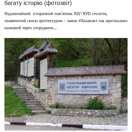
багату історію (фотозвіт)
Надзвичайний історичний пам'ятник ХІV-ХVII століття,
знаменитий своєю архітектурою - замок «Паланок» так оригінально
названий через споруджені...