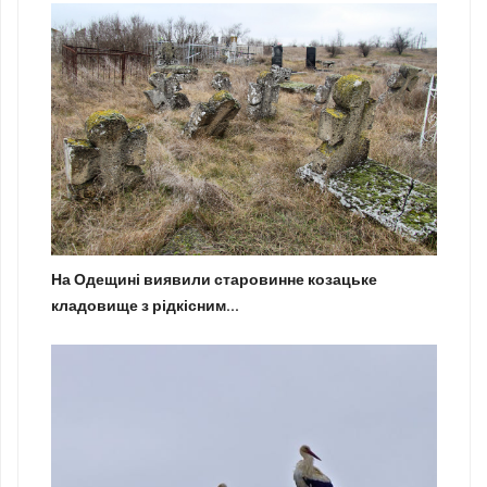
На Одещині виявили старовинне козацьке
кладовище з рідкісним...