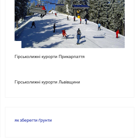
2
Гірськолижні курорти Прикарпаття
3
Гірськолижні курорти Львівщини
як зберегти ґрунти