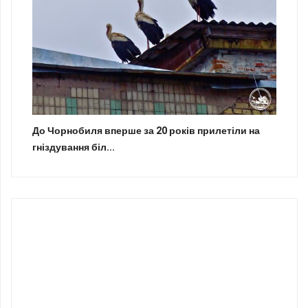
До Чорнобиля вперше за 20 років прилетіли на
гніздування біл...