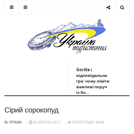
ОСТАННЯ НОВИНА
Gorilla і
відповідальна
гра: чому ліміти
важливі поруч
із бо...
Сірий сорокопуд
ПТАХИ
06 КВІТНЯ 2012
ПЕРЕГЛЯДИ: 6828