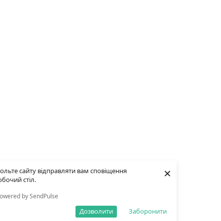
×
ольте сайту відправляти вам сповіщення
обочий стіл.
owered by SendPulse
Дозволити
Заборонити