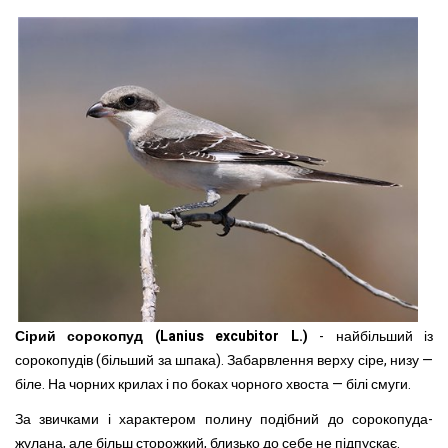
Сірий сорокопуд (Lanius excubitor L.)
- найбільший із
сорокопудів (більший за шпака). Забар­влення верху сіре, низу —
біле. На чорних крилах і по боках чорного хвоста — білі смуги.
За звичками і характером полину подібний до сорокопуда-
жулана, але більш сторожкий, близько до себе не підпускає.