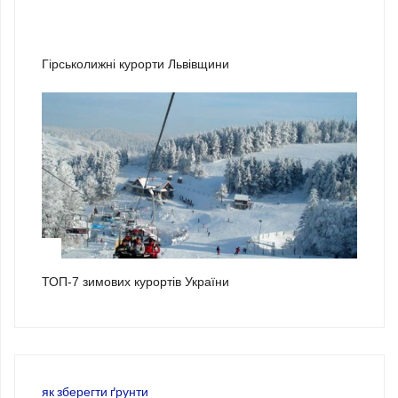
2
Гірськолижні курорти Львівщини
3
ТОП-7 зимових курортів України
як зберегти ґрунти