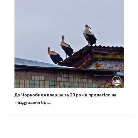
До Чорнобиля вперше за 20 років прилетіли на
гніздування біл...