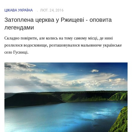
ЦІКАВА УКРАЇНА
ЛЮТ. 24, 2016
Затоплена церква у Ржищеві - оповита
легендами
Складно повірити, але колись на тому самому місці, де нині
розлилося водосховище, розташовувалося мальовниче українське
село Гусинці.