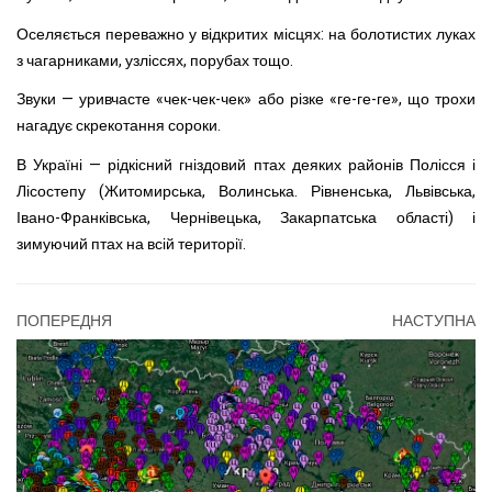
Оселяється пере­важно у відкритих місцях: на болотистих луках
з чагарни­ками, узліссях, порубах тощо.
Звуки — уривчасте «чек-чек-чек» або різке «ге-ге-ге», що трохи
нагадує скрекотання сороки.
В Україні — рідкісний гніздовий птах деяких районів Полісся і
Лісостепу (Житомирська, Волинська. Рівненська, Львівська,
Івано-Фран­ківська, Чернівецька, Закар­патська області) і
зимуючий птах на всій території.
ПОПЕРЕДНЯ
НАСТУПНА