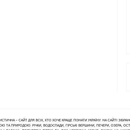
ИСТИЧНА – САЙТ ДЛЯ ВСІХ, ХТО ХОЧЕ КРАЩЕ ПІЗНАТИ УКРАЇНУ. НА САЙТІ ЗІБ
Ю ТА ПРИРОДОЮ: РІЧКИ, ВОДОСПАДИ, ГІРСЬКІ ВЕРШИНИ, ПЕЧЕРИ, ОЗЕРА, ОСТР