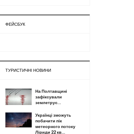
ФЕЙСБУК
ТУРИСТИЧНІ НОВИНИ
На Полтавщині
зафіксували
землетрус...
Українці зможуть
побачити пік
метеорного потоку
Ліриди 22 кв...