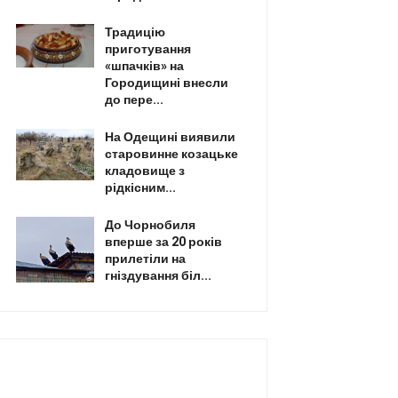
Традицію
приготування
«шпачків» на
Городищині внесли
до пере...
На Одещині виявили
старовинне козацьке
кладовище з
рідкісним...
До Чорнобиля
вперше за 20 років
прилетіли на
гніздування біл...