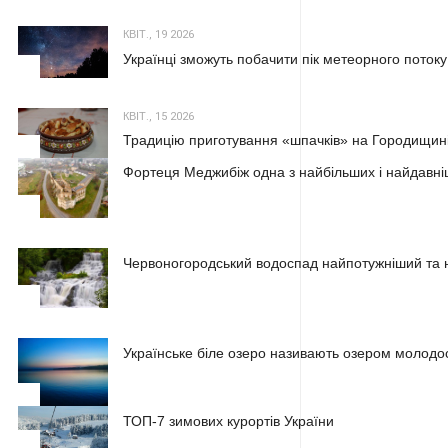
КВІТ., 19 2026
Українці зможуть побачити пік метеорного потоку
2
КВІТ., 15 2026
Традицію приготування «шпачків» на Городищині
3
Фортеця Меджибіж одна з найбільших і найдавні
1
Червоногородський водоспад найпотужніший та н
2
Українське біле озеро називають озером молодос
3
ТОП-7 зимових курортів України
1