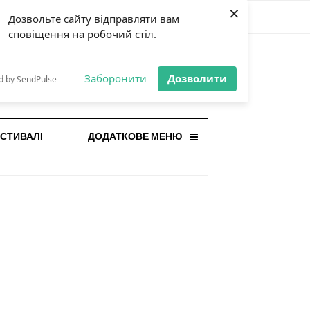
×
Дозвольте сайту відправляти вам
сповіщення на робочий стіл.
СТАННЯ НОВИНА
orilla і відповідальна гра:
Заборонити
Дозволити
d by SendPulse
ому ліміти важливі поруч із
...
СТИВАЛІ
ДОДАТКОВЕ МЕНЮ