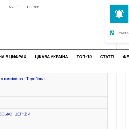
И
МУЗЕЇ
ЦЕРКВИ
О
G
Powere
ч
бо
НА В ЦИФРАХ
ЦІКАВА УКРАЇНА
ТОП-10
СТАТТІ
ФЕ
о князівства - Теребовля
ВСЬКОЇ ЦЕРКВИ