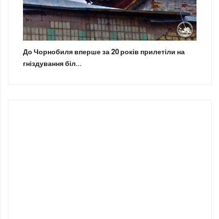
До Чорнобиля вперше за 20 років прилетіли на
гніздування біл...