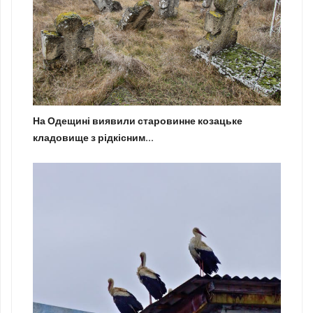
На Одещині виявили старовинне козацьке
кладовище з рідкісним...