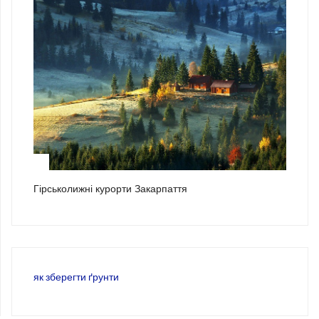
3
Гірськолижні курорти Закарпаття
як зберегти ґрунти