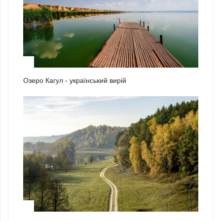
1
Озеро Кагул - український вирій
2