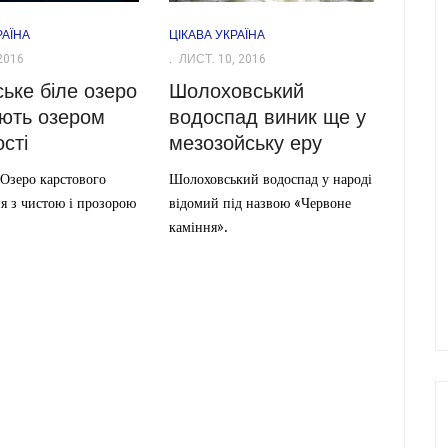
РАЇНА
ЦІКАВА УКРАЇНА
2016
ЛИСТ. 10, 2016
ське біле озеро
Шолоховський
ють озером
водоспад виник ще у
сті
мезозойську еру
 Озеро карстового
Шолоховський водоспад у народі
я з чистою і прозорою
відомий під назвою «Червоне
каміння».