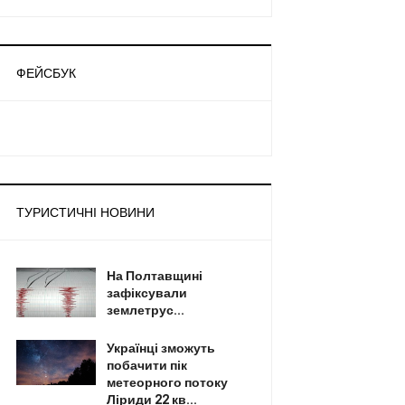
ФЕЙСБУК
ТУРИСТИЧНІ НОВИНИ
На Полтавщині
зафіксували
землетрус...
Українці зможуть
побачити пік
метеорного потоку
Ліриди 22 кв...