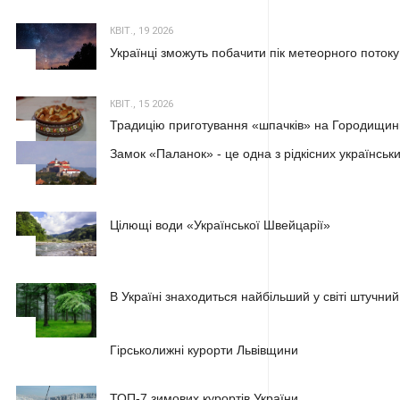
КВІТ., 19 2026
Українці зможуть побачити пік метеорного потоку
2
КВІТ., 15 2026
Традицію приготування «шпачків» на Городищині
3
Замок «Паланок» - це одна з рідкісних українських
1
Цілющі води «Української Швейцарії»
2
В Україні знаходиться найбільший у світі штучний
3
1
Гірськолижні курорти Львівщини
ТОП-7 зимових курортів України