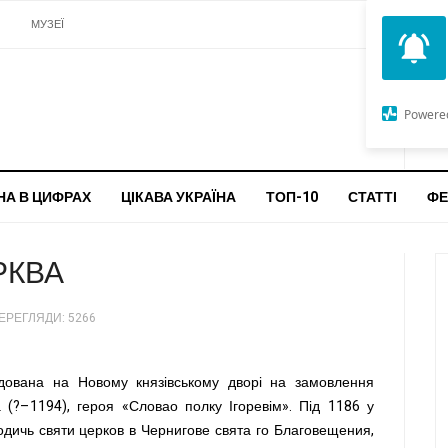
И
МУЗЕЇ
ЦЕРКВИ
О
G
Powere
ч
бо
НА В ЦИФРАХ
ЦІКАВА УКРАЇНА
ТОП-10
СТАТТІ
ФЕ
РКВА
ЕРЕГЛЯДИ: 5266
удована на Новому князівському дворі на замовлення
а (?–1194), героя «Словао
полку Ігоревім». Під 1186 у
лодичь святи церков в Чернигове свята го Благовещения,