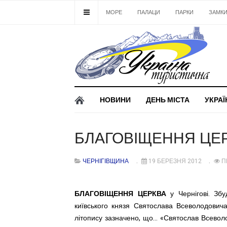
МОРЕ
ПАЛАЦИ
ПАРКИ
ЗАМК
НОВИНИ
ДЕНЬ МІСТА
УКРАЇ
БЛАГОВІЩЕННЯ ЦЕ
ЧЕРНІГІВЩИНА
19 БЕРЕЗНЯ 2012
П
БЛАГОВІЩЕННЯ ЦЕРКВА
у Чернігові. Зб
київського князя Святослава Всеволодович
літопису зазначено, що... «Святослав Всево