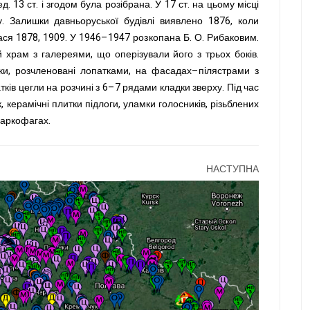
 13 ст. і згодом була розібрана. У 17 ст. на цьому місці
. Залишки давньоруської будівлі виявлено 1876, коли
ася 1878, 1909. У 1946–1947 розкопана Б. О. Рибаковим.
 храм з галереями, що оперізували його з трьох боків.
дки, розчленовані лопатками, на фасадах–пілястрами з
ків цегли на розчині з 6–7 рядами кладки зверху. Під час
керамічні плитки підлоги, уламки голосників, різьблених
саркофагах.
НАСТУПНА