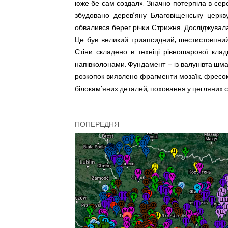
юже бе сам создал». Значно потерпіла в серед.
збудовано дерев’яну Благовіщенську церкву
обвалився берег річки Стрижня. Досліджувал
Це був великий триапсидний, шестистовпний
Стіни складено в техніці рівношарової кла
напівколонами. Фундамент – із валунівта шмат
розкопок виявлено фрагменти мозаїк, фресок, 
білокам’яних деталей, поховання у цегляних 
ПОПЕРЕДНЯ