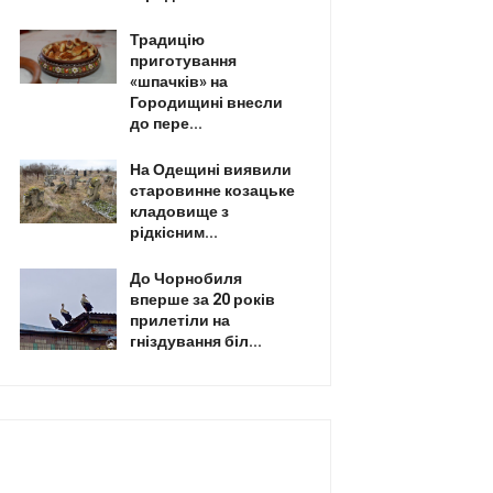
Традицію
приготування
«шпачків» на
Городищині внесли
до пере...
На Одещині виявили
старовинне козацьке
кладовище з
рідкісним...
До Чорнобиля
вперше за 20 років
прилетіли на
гніздування біл...