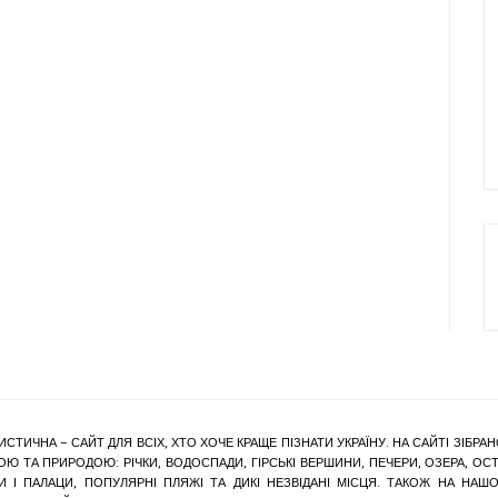
ИСТИЧНА – САЙТ ДЛЯ ВСІХ, ХТО ХОЧЕ КРАЩЕ ПІЗНАТИ УКРАЇНУ. НА САЙТІ ЗІБ
Ю ТА ПРИРОДОЮ: РІЧКИ, ВОДОСПАДИ, ГІРСЬКІ ВЕРШИНИ, ПЕЧЕРИ, ОЗЕРА, ОСТР
КИ І ПАЛАЦИ, ПОПУЛЯРНІ ПЛЯЖІ ТА ДИКІ НЕЗВІДАНІ МІСЦЯ. ТАКОЖ НА Н