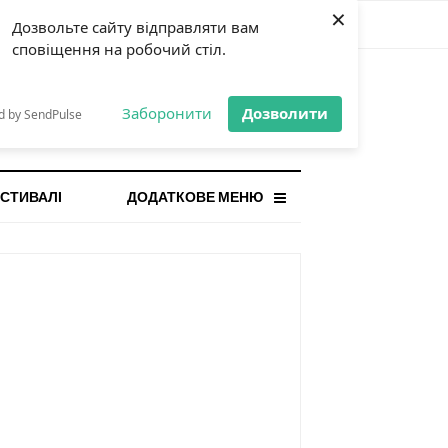
×
Дозвольте сайту відправляти вам
сповіщення на робочий стіл.
СТАННЯ НОВИНА
orilla і відповідальна гра:
Заборонити
Дозволити
d by SendPulse
ому ліміти важливі поруч із
...
СТИВАЛІ
ДОДАТКОВЕ МЕНЮ