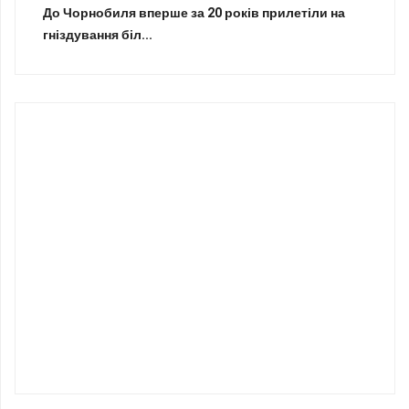
До Чорнобиля вперше за 20 років прилетіли на
гніздування біл...