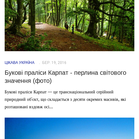
ЦІКАВА УКРАЇНА
БЕР. 19, 2016
Букові праліси Карпат - перлина світового
значення (фото)
Букові праліси Карпат — це транснаціональний серійний
природний об'єкт, що складається з десяти окремих масивів, які
розташовані вздовж осі...