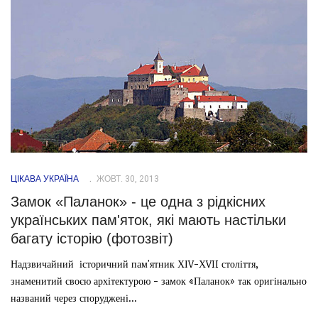
ЦІКАВА УКРАЇНА
ЖОВТ. 30, 2013
Замок «Паланок» - це одна з рідкісних
українських пам'яток, які мають настільки
багату історію (фотозвіт)
Надзвичайний історичний пам'ятник ХІV-ХVII століття,
знаменитий своєю архітектурою - замок «Паланок» так оригінально
названий через споруджені...