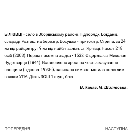
БІЛКІВЦІ
- село в Зборівському районі. Підпорядк. Богданів.
сільраді. Розташ. на березі р. Восушка - притоки р. Стрипа, за 24
км від райцентру і 9 км від найбл. залізн. ст. Ярчівці. Насел. 218
осіб (2003). Перша писемна згадка - 1532. Є церква св. Миколая
Чудотворця (1844). Встановлено хрест на честь скасування
панщини (відновл. 1990-і), насипана символ. могила полеглим
воякам УПА. Діють ЗОШ 1 ступ., б-ка.
В. Ханас, М. Шилівська.
ПОПЕРЕДНЯ
НАСТУПНА