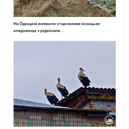
На Одещині виявили старовинне козацьке
кладовище з рідкісним...