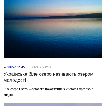
ЦІКАВА УКРАЇНА
ЛЮТ. 24, 2016
Українське біле озеро називають озером
молодості
Біле озеро Озеро карстового походження з чистою і прозорою
водою.