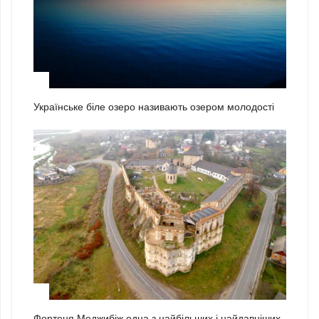
1
Українське біле озеро називають озером молодості
2
Фортеця Меджибіж одна з найбільших і найдавніших