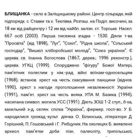
БЛИЩАНКА
- село в Заліщицькому районі. Центр сільради, якій
підпорядк. с. Ставки та х. Теклівка. Розташ. на Поділ. височині, за
18 км від райцентру і 12 км від найбл. залізн. ст. Торське. Насел.
667 осіб (2003). Перша писемна згадка - 1530. Діяли т-ва
“Просвіта” (від 1898), “Луг”, “Сокіл”, “Рідна школа”, “Сільський
господар”, “Вишкіл хліборобської молоді”, “Союз українок”. Є
церква св. Іоанна Богослова (1867, дерев.; 1996 реконстр.),
церква УГКЦ (1999). Споруджено “фігуру” Божої Матері,
пам’ятник полеглим у нім.-рад. війні воїнам-односельцям
(1968); встанов. хрест на честь скасування панщини (віднов.
1990), хрест з нагоди проголошення незалежності України
(1991), пам’ят. хрест на честь вояка УПА М. Базика (1994);
насипана символ. могила УСС (1991). Діють ЗОШ 1-2 ступ., б-ка,
кахельний з-д, селян. спілка “Україна”, фермер. госп-во. У Б.
народилися громад.-культ. діячка О. Білинська, літератори Д.
Горішний, П. Гошовський і Г. Рибцуник. На околицях Б. виявлено
археол. пам’ятки доби пізн. палеоліту, трипільської,