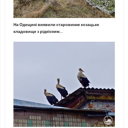
На Одещині виявили старовинне козацьке
кладовище з рідкісним...