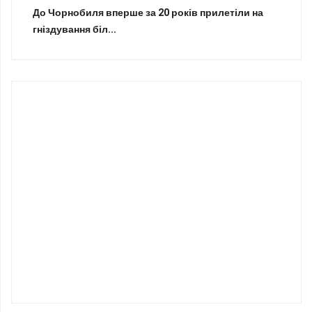
До Чорнобиля вперше за 20 років прилетіли на
гніздування біл...