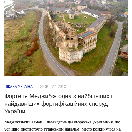
ЦІКАВА УКРАЇНА
ЖОВТ. 27, 2013
Фортеця Меджибіж одна з найбільших і
найдавніших фортифікаційних споруд
України
Меджибізький замок – легендарне давньоруське укріплення, що
успішно протистояло татарським навалам. Місто розкинулося на