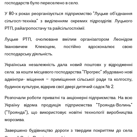
господарств було переселено в село.
У 80-х роках реорганізується підприємство "Луцьке об’єднання
сільгосп-техніка" з виділенням окремих підрозділів: Луцького
РТП, райагропостачу та райсільгоспхімії.
Луцьке РТП, очолюване вмілим організатором Леонідом
Івановичем Клекоцем, постійно вдосконалює свою
господарську діяльність.
Українська незалежність дала новий поштовх у відродженні
села: за кошти місцевого господарства "Прогрес" збудовано нові
адмінпри- міщення – приміщення сільської ради та колгоспу,
будинок культури, відкрив свої двері дитячий садок № 2.
Розпочали роботи приватні та акціонерні підприємства. На всю
Україну відома продукція підприємства "Троянда-Волинь"
("Троянда"), що використовує новітні технології виробництва
морозива.
Завершено будівництво дороги з твердим покриттям до села