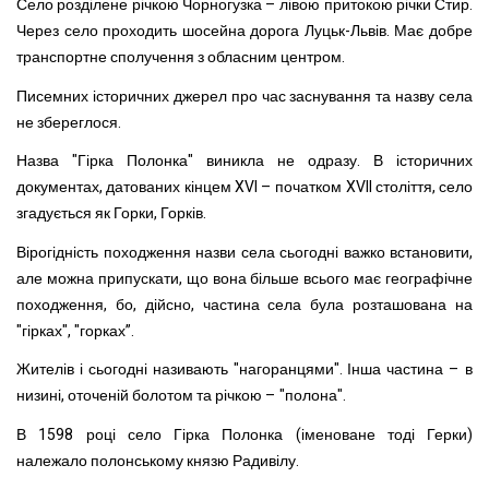
Село розділене річкою Чорногузка – лівою притокою річки Стир.
Через село проходить шосейна дорога Луцьк-Львів. Має добре
транспортне сполучення з обласним центром.
Писемних історичних джерел про час заснування та назву села
не збереглося.
Назва "Гірка Полонка" виникла не одразу. В історичних
документах, датованих кінцем XVI – початком XVII століття, село
згадується як Горки, Горків.
Вірогідність походження назви села сьогодні важко встановити,
але можна припускати, що вона більше всього має географічне
походження, бо, дійсно, частина села була розташована на
"гірках", "горках”.
Жителів і сьогодні називають "нагоранцями". Інша частина – в
низині, оточеній болотом та річкою – "полона".
В 1598 році село Гірка Полонка (іменоване тоді Герки)
належало полонському князю Радивілу.