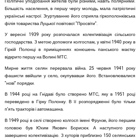
Політичні уподобання жителів були різними, навіть полярними.
Більшість населення, в першу чергу молодь, мала патріотичні
українські настрої. Згуртуванню його сприяла гіркополонківська
філія товариства Луцької повітової "Просвіти".
У вересні 1939 року розпочалася колективізація сільського
господарства. З метою допомоги колгоспам, у квітні 1940 року в
Гіркій Полонці в приміщеннях конюшень панського маєтку
відкрито першу на Волині МТС.
Мирне життя селян перервала війна. 25 червня 1941 року
фашисти ввійшли у село, окупувавши його. Встановлювалися
"нові” порядки.
В 1944 році на Гнідаві було створено МТС, яку в 1951 році
переведено в Гірку Полонку. В її розпорядженні було тільки
п’ять тракторів і автомашина.
В 1949 році в селі створено колгосп імені Фрунзе, його першим
головою був Юхим Якович Борисюк. А наступного року
завершено колективізацію. З хуторів приблизно 150 селянських