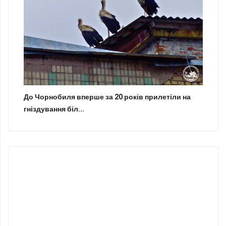
До Чорнобиля вперше за 20 років прилетіли на
гніздування біл...