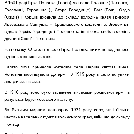
В 1601 році Гірка Полонка (Горків), як і села Полонне (Полонка),
Головчиці, Городище (І, Старе Городище), Баїв (Боїв), Оздів
(Ождів) і Коршів входила до складу володінь князя Григорія
Львовського Сангушка – брацлавського каштеляна. Згодом він
віддав Горків, Городище і Полонне та інші села своїх володінь
дружині Софії з Головчина.
На початку XX століття село Гірка Полонка нічим не виділялося
від інших волинських сіл.
Багато лиха принесла жителям села Перша світова війна.
Чоловіків мобілізували до армії. З 1915 року в село вступили
австрійські війська.
В 1916 році воно було звільнене військами російської армії в
результаті Брусиловського наступу.
За Ризьким мирним договором 1921 року село, як і більша
частина населених пунктів волинського краю, ввійшло до складу
Польщі.