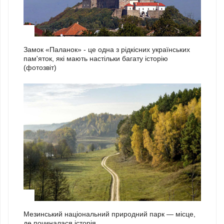
2
Замок «Паланок» - це одна з рідкісних українських
пам'яток, які мають настільки багату історію
(фотозвіт)
3
Мезинський національний природний парк — місце,
де починалася історія