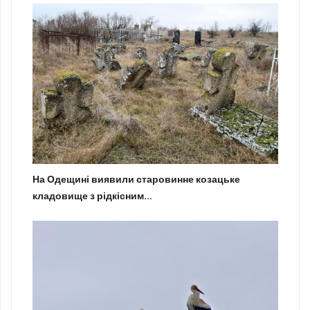
На Одещині виявили старовинне козацьке
кладовище з рідкісним...