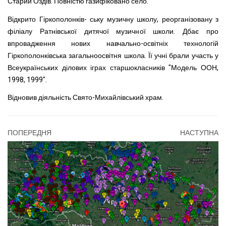
Старий Оздів. Повністю газифіковано село.
Відкрито Гіркополонків- ську музичну школу, реорганізовану з
філіалу Ратнівської дитячої музичної школи. Дбає про
впровадження нових навчально-освітніх технологій
Гіркополонківська загальноосвітня школа. Її учні брали участь у
Всеукраїнських ділових іграх старшокласників "Модель ООН,
1998, 1999".
Відновив діяльність Свято-Михайлівський храм.
ПОПЕРЕДНЯ
НАСТУПНА