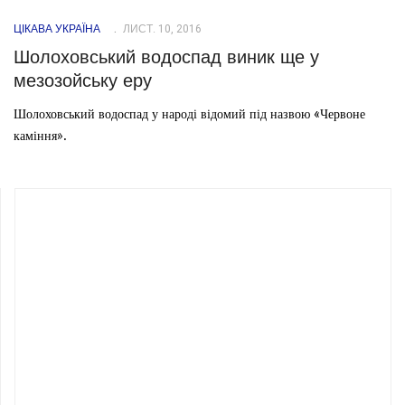
ЦІКАВА УКРАЇНА
ЛИСТ. 10, 2016
Шолоховський водоспад виник ще у
мезозойську еру
Шолоховський водоспад у народі відомий під назвою «Червоне
каміння».