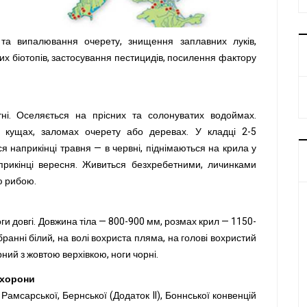
та випалювання очерету, знищення заплавних луків,
их біотопів, застосування пестицидів, посилення фактору
ітні. Оселяється на прісних та солонуватих водоймах.
а кущах, заломах очерету або деревах. У кладці 2-5
 наприкінці травня — в червні, піднімаються на крила у
априкінці вересня. Живиться безхребетними, личинками
ю рибою.
оги довгі. Довжина тіла — 800-900 мм, розмах крил — 1150-
ранні білий, на волі вохриста пляма, на голові вохристий
рний з жовтою верхівкою, ноги чорні.
охорони
Рамсарської, Бернської (Додаток II), Боннської конвенцій