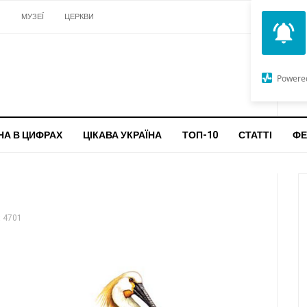
И
МУЗЕЇ
ЦЕРКВИ
О
G
Powere
ч
бо
НА В ЦИФРАХ
ЦІКАВА УКРАЇНА
ТОП-10
СТАТТІ
ФЕ
 4701