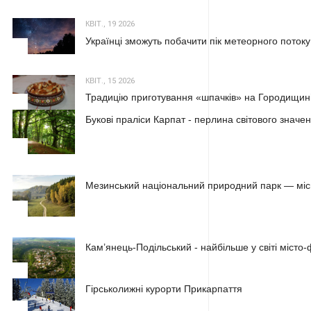
КВІТ., 19 2026
Українці зможуть побачити пік метеорного потоку
2
КВІТ., 15 2026
Традицію приготування «шпачків» на Городищині
3
Букові праліси Карпат - перлина світового значе
1
Мезинський національний природний парк — місц
2
Кам’янець-Подільський - найбільше у світі місто
3
Гірськолижні курорти Прикарпаття
1