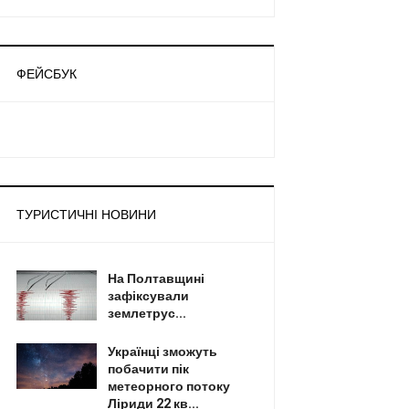
ФЕЙСБУК
ТУРИСТИЧНІ НОВИНИ
На Полтавщині
зафіксували
землетрус...
Українці зможуть
побачити пік
метеорного потоку
Ліриди 22 кв...