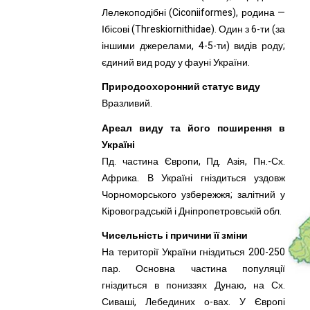
Лелекоподібні (Ciconiiformes), родина —
Ібісові (Threskiornithidae). Один з 6-ти (за
іншими джерелами, 4-5-ти) видів роду;
єдиний вид роду у фауні України.
Природоохоронний статус виду
Вразливий.
Ареал виду та його поширення в
Україні
Пд. частина Європи, Пд. Азія, Пн.-Сх.
Африка. В Україні гніздиться уздовж
Чорноморського узбережжя; залітний у
Кіровоградській і Дніпропетровській обл.
Чисельність і причини її зміни
На території України гніздиться 200-250
пар. Основна частина популяції
гніздиться в пониззях Дунаю, на Сх.
Сиваші, Лебединих о-вах. У Європі