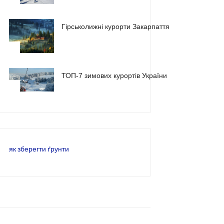
Гірськолижні курорти Закарпаття
2
ТОП-7 зимових курортів України
3
як зберегти ґрунти