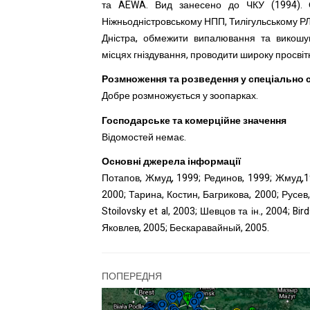
та AEWA. Вид занесено до ЧКУ (1994). 
Ніжньодністровському НПП, Тилігульському РЛП.
Дністра, обмежити випалювання та викошув
місцях гніздування, проводити широку просвіт
Розмноження та розведення у спеціально
Добре розмножується у зоопарках.
Господарське та комерційне значення
Відомостей немає.
Основні джерела інформації
Потапов, Жмуд, 1999; Рединов, 1999; Жмуд,19
2000; Тарина, Костин, Багрикова, 2000; Русев,
Stoilovsky et al, 2003; Шевцов та ін., 2004; Bi
Яковлев, 2005; Бескаравайный, 2005.
ПОПЕРЕДНЯ