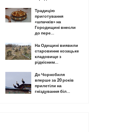
Традицію
приготування
«шпачків» на
Городищині внесли
до пере...
На Одещині виявили
старовинне козацьке
кладовище з
рідкісним...
До Чорнобиля
вперше за 20 років
прилетіли на
гніздування біл...