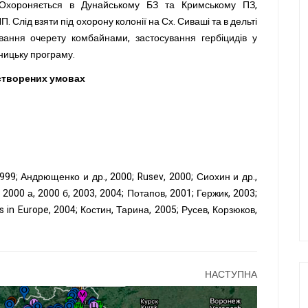
Охороняється в Дунайському БЗ та Кримському ПЗ,
 Слід взяти під охорону колонії на Сх. Сиваші та в дельті
ання очерету комбайнами, застосування гербіцидів у
ницьку програму.
 створених умовах
99; Андрющенко и др., 2000; Rusev, 2000; Сиохин и др.,
 2000 а, 2000 б, 2003, 2004; Потапов, 2001; Гержик, 2003;
rds in Europe, 2004; Костин, Тарина, 2005; Русев, Корзюков,
НАСТУПНА