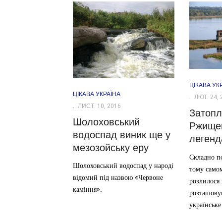
ЦІКАВА УК
ЦІКАВА УКРАЇНА
ЛЮТ. 24, 
ЛИСТ. 10, 2016
Затопл
Шолоховський
Ржищев
водоспад виник ще у
леген
мезозойську еру
Складно по
Шолоховський водоспад у народі
тому самом
відомий під назвою «Червоне
розлилося
каміння».
розташову
українське