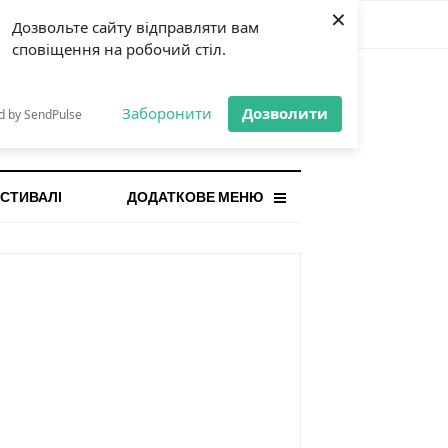
×
Дозвольте сайту відправляти вам
сповіщення на робочий стіл.
СТАННЯ НОВИНА
orilla і відповідальна гра:
Заборонити
Дозволити
d by SendPulse
ому ліміти важливі поруч із
...
СТИВАЛІ
ДОДАТКОВЕ МЕНЮ