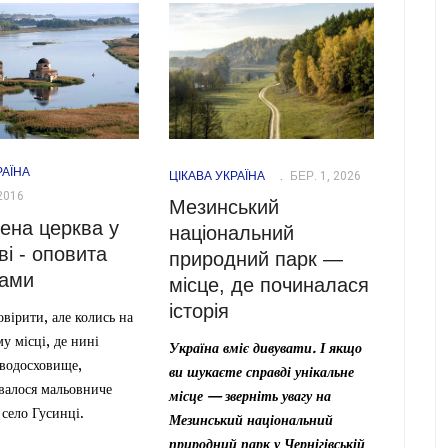
РАЇНА
ЦІКАВА УКРАЇНА
БЕР. 1, 2026
2016
Мезинський
ена церква у
національний
і - оповита
природний парк —
дами
місце, де починалася
історія
вірити, але колись на
у місці, де нині
Україна вміє дивувати. І якщо
 водосховище,
ви шукаєте справді унікальне
валося мальовниче
місце — зверніть увагу на
 село Гусинці.
Мезинський національний
природний парк у Чернігівській