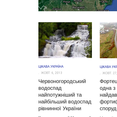
ЦІКАВА УКРАЇНА
ЦІКАВА УК
ЖОВТ. 6, 2013
ЖОВТ. 27,
Червоногородський
Форте
водоспад
одна з
найпотужніший та
найдав
найбільший водоспад
фортиф
рівнинної України
споруд