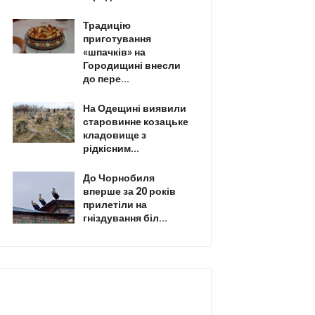
Традицію
приготування
«шпачків» на
Городищині внесли
до пере...
На Одещині виявили
старовинне козацьке
кладовище з
рідкісним...
До Чорнобиля
вперше за 20 років
прилетіли на
гніздування біл...