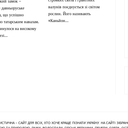
кий замок –
валунів поєднується зі світом
 давньоруське
рослин. Його називають
я, що успішно
«Каньйон...
о татарським навалам.
кинулося на високому
зі...
ИСТИЧНА – САЙТ ДЛЯ ВСІХ, ХТО ХОЧЕ КРАЩЕ ПІЗНАТИ УКРАЇНУ. НА САЙТІ ЗІБ