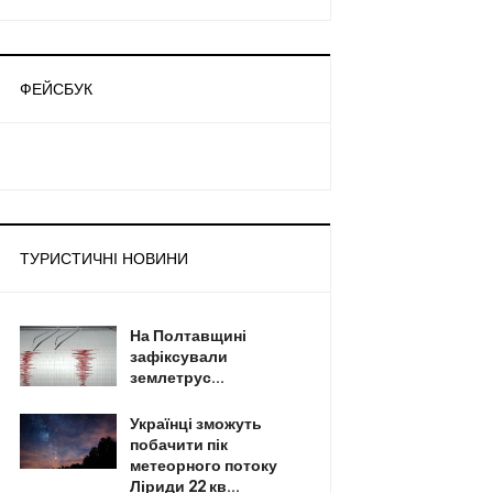
ФЕЙСБУК
ТУРИСТИЧНІ НОВИНИ
На Полтавщині
зафіксували
землетрус...
Українці зможуть
побачити пік
метеорного потоку
Ліриди 22 кв...