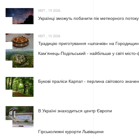
КВІТ., 19 2026
Українці зможуть побачити пік метеорного потоку
2
КВІТ., 15 2026
Традицію приготування «шпачків» на Городищині
3
Кам’янець-Подільський - найбільше у світі місто
1
Букові праліси Карпат - перлина світового значе
2
В Україні знаходиться центр Європи
3
1
Гірськолижні курорти Львівщини