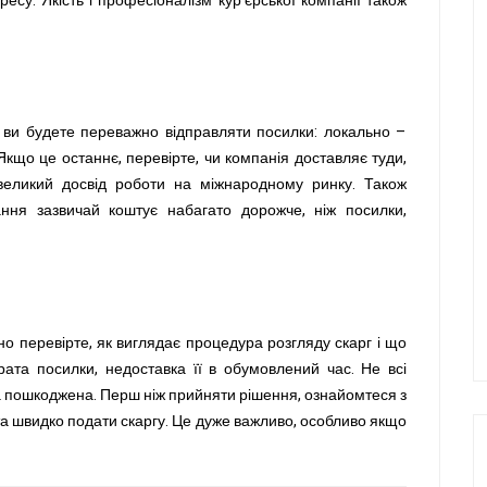
ресу. Якість і професіоналізм кур'єрської компанії також
и ви будете переважно відправляти посилки: локально –
Якщо це останнє, перевірте, чи компанія доставляє туди,
 великий досвід роботи на міжнародному ринку. Також
ання зазвичай коштує набагато дорожче, ніж посилки,
о перевірте, як виглядає процедура розгляду скарг і що
рата посилки, недоставка її в обумовлений час. Не всі
а пошкоджена. Перш ніж прийняти рішення, ознайомтеся з
та швидко подати скаргу. Це дуже важливо, особливо якщо