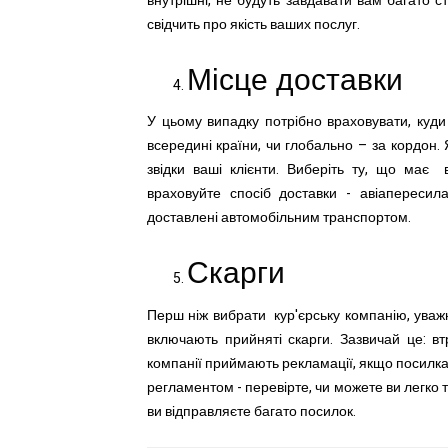
внутрішні, не будуть завдавати вам багато ст
свідчить про якість ваших послуг.
Місце доставки
У цьому випадку потрібно враховувати, куд
всередині країни, чи глобально – за кордон. 
звідки ваші клієнти. Виберіть ту, що має
враховуйте спосіб доставки - авіапересил
доставлені автомобільним транспортом.
Скарги
Перш ніж вибрати кур'єрську компанію, уважн
включають прийняті скарги. Зазвичай це: вт
компанії приймають рекламації, якщо посилк
регламентом - перевірте, чи можете ви легко 
ви відправляєте багато посилок.