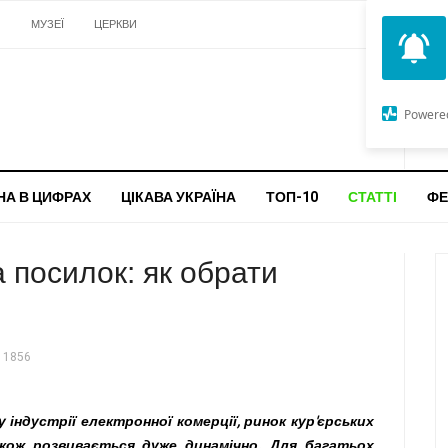
И
МУЗЕЇ
ЦЕРКВИ
О
G
Powere
ч
бо
НА В ЦИФРАХ
ЦІКАВА УКРАЇНА
ТОП-10
СТАТТІ
ФЕ
 посилок: як обрати
 1856
 індустрії електронної комерції, ринок кур'єрських
акож розвивається дуже динамічно. Для багатьох