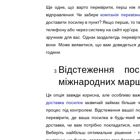
Ще одне, що варто перевірити, перш ніж 
відправлення. Чи забере
компанія перевізн
доставити посилку в пункт? Якщо перше, то та
телефону або через систему на сайті кур'єра. 
зручним для вас. Однак заздалегідь перевірте,
вони. Може виявитися, що вам доведеться д
години.
Відстеження по
міжнародних мар
Ця опція завжди корисна, але особливо важ
доставка посилок
зазвичай займає більше ч
процес під контролем. Відстеження вашої п
перевірити, де ваша посилка в будь-який 
доставки, чи вам потрібно покладатися, напр
Виберіть найбільш оптимальне рішення - ті