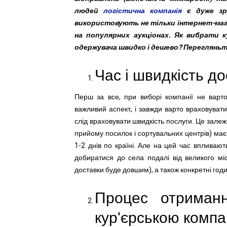
людей
логістична компанія
є дуже зру
використовують не тільки інтернет-магаз
на популярних аукціонах. Як вибрати к
одержувача швидко і дешево? Перегляньт
Час і швидкість д
Перш за все, при виборі компанії не варто
важливий аспект, і завжди варто враховувати
слід враховувати швидкість послуги. Це залежит
прийому посилок і сортувальних центрів) має
1-2 днів по країні. Але на цей час впливают
добиратися до села подалі від великого міс
доставки буде довшим), а також конкретні год
Процес отриман
кур'єрською компа