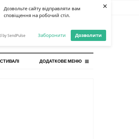
×
Дозвольте сайту відправляти вам
сповіщення на робочий стіл.
СТАННЯ НОВИНА
orilla і відповідальна гра:
Заборонити
Дозволити
d by SendPulse
ому ліміти важливі поруч із
...
СТИВАЛІ
ДОДАТКОВЕ МЕНЮ