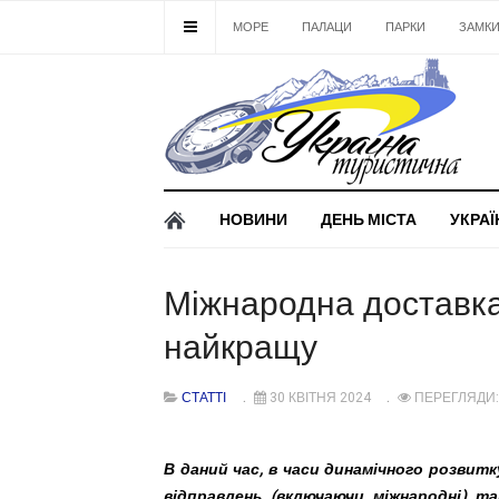
МОРЕ
ПАЛАЦИ
ПАРКИ
ЗАМК
НОВИНИ
ДЕНЬ МІСТА
УКРАЇ
Міжнародна доставка
найкращу
СТАТТІ
30 КВІТНЯ 2024
ПЕРЕГЛЯДИ:
В даний час, в часи динамічного розвитку
відправлень (включаючи міжнародні) т