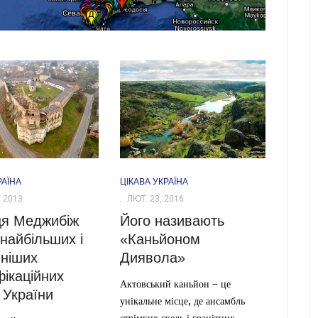
РАЇНА
ЦІКАВА УКРАЇНА
 2013
ЛЮТ. 23, 2016
ця Меджибіж
Його називають
 найбільших і
«Каньйоном
ніших
Диявола»
ікаційних
Актовський каньйон – це
 України
унікальне місце, де ансамбль
стрімких скель і гранітних