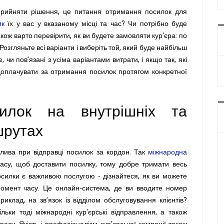
прийняти рішення, це питання отримання посилок для
ик
їх у вас у вказаному місці та час? Чи потрібно буде
кож варто перевірити, як ви будете замовляти кур'єра: по
Розгляньте всі варіанти і виберіть той, який буде найбільш
 чи пов’язані з усіма варіантами витрати, і якщо так, які
оплачувати за отримання посилок протягом конкретної
силок на внутрішніх та
шрутах
лива при відправці посилок за кордон. Так
міжнародна
асу, щоб доставити посилку, тому добре тримати весь
осилки є важливою послугою - дізнайтеся, як ви можете
момент часу. Це онлайн-система, де ви вводите номер
иклад, на зв’язок із відділом обслуговування клієнтів?
льки тоді міжнародні кур'єрські відправлення, а також