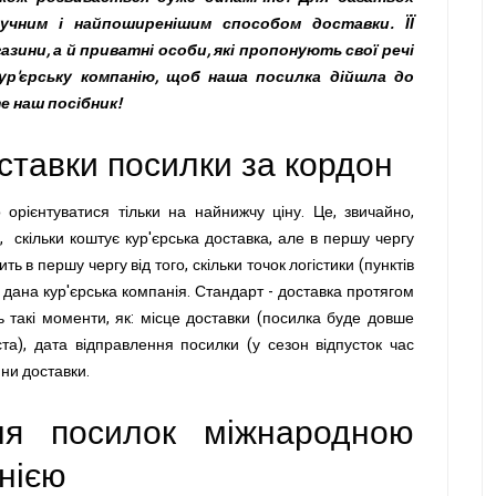
чним і найпоширенішим способом доставки. ЇЇ
ини, а й приватні особи, які пропонують свої речі
ур'єрську компанію, щоб наша посилка дійшла до
е наш посібник!
оставки посилки за кордон
 орієнтуватися тільки на найнижчу ціну. Це, звичайно,
, скільки коштує кур'єрська доставка, але в першу чергу
ь в першу чергу від того, скільки точок логістики (пунктів
 дана кур'єрська компанія. Стандарт - доставка протягом
ь такі моменти, як: місце доставки (посилка буде довше
та), дата відправлення посилки (у сезон відпусток час
ини доставки.
ня посилок міжнародною
нією