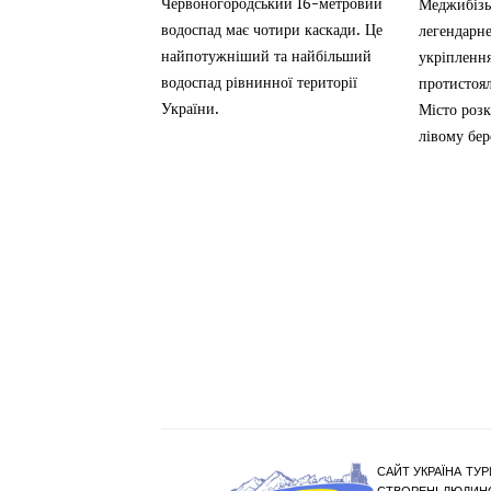
Червоногородський 16-метровий
Меджибізь
водоспад має чотири каскади. Це
легендарне
найпотужніший та найбільший
укріпленн
водоспад рівнинної території
протистоял
України.
Місто роз
лівому бере
САЙТ УКРАЇНА ТУР