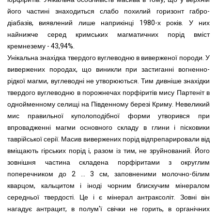
його частині знаходиться слабо похилий горизонт габро-
діабазів, виявлений лише наприкінці 1980-х років. У них
найнижче серед кримських магматичних порід вміст
кремнезему - 43,94%.
Унікальна знахідка твердого вуглеводню в виверженої породи. У
вивержених породах, що виникли при застиганні вогненно-
рідкої магми, вуглеводні не утворюються. Тим дивніше знахідки
твердого вуглеводню в порожнечах порфіритів мису Партеніт в
однойменному селищі на Південному березі Криму. Невеликий
мис правильної куполоподібної форми утворився при
впровадженні магми основного складу в глини і пісковики
таврійської серії. Масив вивержених порід відпрепарировали від
вміщають гірських порід і, разом із тим, не зруйнований. Його
зовнішня частина складена порфіритами з округлим
поперечником до 2 ... 3 см, заповненими молочно-білим
кварцом, кальцитом і іноді чорним блискучим мінералом
середньої твердості. Це і є мінерал антраксоліт. Зовні він
нагадує антрацит, в полум'ї свічки не горить, в органічних