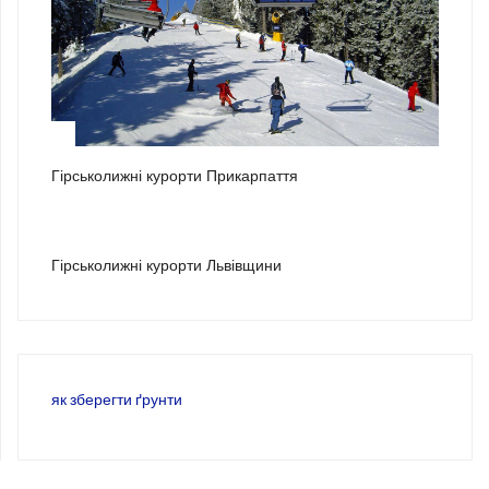
2
Гірськолижні курорти Прикарпаття
3
Гірськолижні курорти Львівщини
як зберегти ґрунти