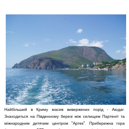
Найбільший в Криму масив вивержених порід - Аюдаг.
Знаходиться на Південному березі між селищем Партеніт та
міжнародним дитячим центром "Артек". Прибережна гора