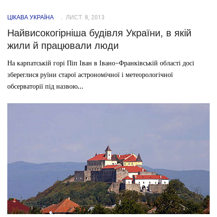
ЦІКАВА УКРАЇНА
ЛИСТ. 8, 2013
Найвисокогірніша будівля України, в якій
жили й працювали люди
На карпатській горі Піп Іван в Івано-Франківській області досі
збереглися руїни старої астрономічної і метеорологічної
обсерваторії під назвою...