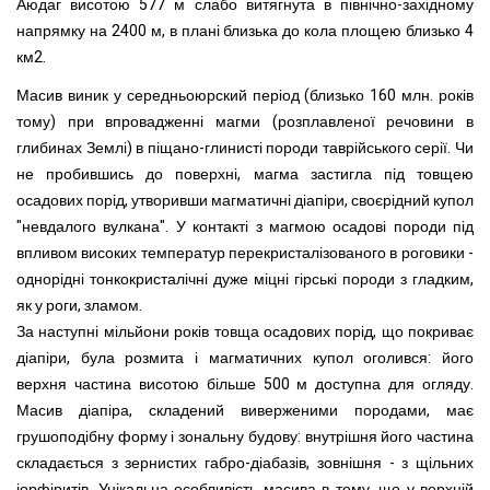
Аюдаг висотою 577 м слабо витягнута в північно-західному
напрямку на 2400 м, в плані близька до кола площею близько 4
км2.
Масив виник у середньоюрский період (близько 160 млн. років
тому) при впровадженні магми (розплавленої речовини в
глибинах Землі) в піщано-глинисті породи таврійського серії. Чи
не пробившись до поверхні, магма застигла під товщею
осадових порід, утворивши магматичні діапіри, своєрідний купол
"невдалого вулкана". У контакті з магмою осадові породи під
впливом високих температур перекристалізованого в роговики -
однорідні тонкокристалічні дуже міцні гірські породи з гладким,
як у роги, зламом.
За наступні мільйони років товща осадових порід, що покриває
діапіри, була розмита і магматичних купол оголився: його
верхня частина висотою більше 500 м доступна для огляду.
Масив діапіра, складений виверженими породами, має
грушоподібну форму і зональну будову: внутрішня його частина
складається з зернистих габро-діабазів, зовнішня - з щільних
іорфіритів. Унікальна особливість масива в тому, що у верхній