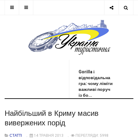
ОСТАННЯ НОВИНА
Gorilla і
відповідальна
гра: чому ліміти
важливі поруч
із бо...
Найбільший в Криму масив
вивержених порід
СТАТТІ
14 ТРАВНЯ 2013
ПЕРЕГЛЯДИ: 5998