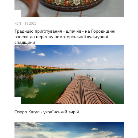
3
КВІТ., 15 2026
Традицію приготування «шпачків» на Городищині
внесли до переліку нематеріальної культурної
спадщини
1
Озеро Кагул - український вирій