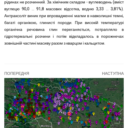
рідинах не розчинний. За хімічним складом - вуглеводень (вміст
вуглецю 90,0 ... 91,8 масових відсотка, водню 3,33 ... 3,81%).
Антраксоліт виник при впровадженні магми в навколишні темні,
багаті органікою, глинисті породи. При високій температурі
органічна речовина глин переганяється, потрапляло в
гідротермальні розчини і потім відкладалось в порожнечах
зовнішній частині масиву разом з кварцом і кальцитом.
ПОПЕРЕДНЯ
НАСТУПНА