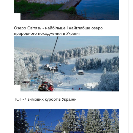
3
Озеро Світязь - найбільше і найглибше озеро
природного походження в Україні
1
ТОП-7 зимових курортів України