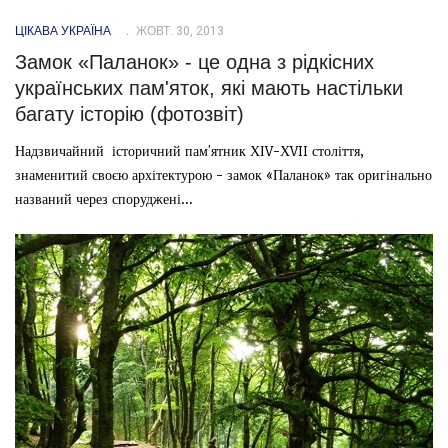
ЦІКАВА УКРАЇНА
ЖОВТ. 30, 2013
Замок «Паланок» - це одна з рідкісних
українських пам'яток, які мають настільки
багату історію (фотозвіт)
Надзвичайний історичний пам'ятник ХІV-ХVII століття,
знаменитий своєю архітектурою - замок «Паланок» так оригінально
названий через споруджені...