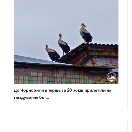
До Чорнобиля вперше за 20 років прилетіли на
гніздування біл...