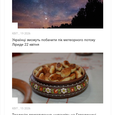
2
КВІТ., 19 2026
Українці зможуть побачити пік метеорного потоку
Ліриди 22 квітня
3
КВІТ., 15 2026
Традицію приготування «шпачків» на Городищині