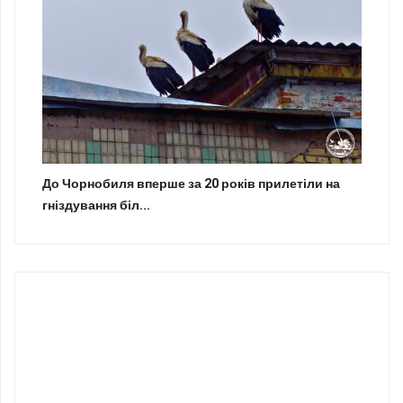
До Чорнобиля вперше за 20 років прилетіли на
гніздування біл...