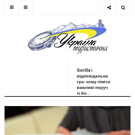
ОСТАННЯ НОВИНА
Gorilla і
відповідальна
гра: чому ліміти
важливі поруч
із бо...