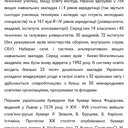
технічних училищ. Вищу освіту молодь України здобуває у 754
вищих навчальних закладах І і II рівнів акредитації (так звуться
сьогодні училища, технікуми і коледжі, що готують молодших
спеціалістів) та в 161 вузі III і IV рівнів акредитації (університети,
академії, інститути, консерваторії). Серед них 14 класичних і 45
технічних та галузевих університетів, 30 академій, 72 інститути
(без урахування вузів міністерства оборони, внутрішніх справ,
СБУ). Набирає сили і система альтернативних вищих
навчальних закладів. Серед нових вузів - Києво-Могилянська
академія, яка була знову відкрита у 1992 році. В систему освіти
входить близько 23 тисяч дошкільних закладів. Україною
укладено міждержавні угоди в галузі освіти з 32 країнами світу і
здійснюється співробітництво з більш як 50 міжнародними
освітніми організаціями, програмами та фондами.
Першим українським букварем був буквар Івана Федорова,
виданий у Львові у 1574 році. У XVI - XVII століттях вийшли
слов'яно-руські букварі Л. Зизанія, В. Бурцева, Б. Каріона-
Істоміна. Протягом XIX століття опубліковано букварі
українською мовою К. Шейковського, П. Куліша ("кулішівка"), М.