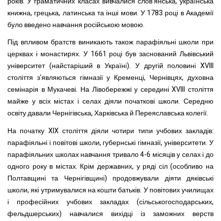
років. У граматичних класах вивчалися слов'янська, українська
книжна, грецька, латинська та інші мови. У 1783 році в Академії
було введено навчання російською мовою.
Під впливом братств виникають також парафіяльні школи при
церквах і монастирях. У 1661 році був заснований Львівський
університет (найстаріший в Україні). У другій половині XVIII
століття з'являються гімназії у Кременці, Чернівцях, духовна
семінарія в Мукачеві. На Лівобережжі у середині XVIII століття
майже у всіх містах і селах діяли початкові школи. Середню
освіту давали Чернігівська, Харківська й Переяславська колегії.
На початку XIX століття діяли чотири типи учбових закладів:
парафіяльні і повітові школи, губернські гімназії, університети. У
парафіяльних школах навчання тривало 4-6 місяців у селах і до
одного року в містах. Крім державних, у ряді сіл (особливо на
Полтавщині та Чернігівщині) продовжували діяти дяківські
школи, які утримувалися на кошти батьків. У повітових училищах
і професійних учбових закладах (сільськогосподарських,
фельдшерських) навчалися вихідці із заможних верств