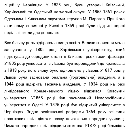
ліцей у Чернівцях. У 1835 році були утворені Київський,
Харківський та Одеський навчальні округи. У 1858-1861 роках
Одеським і Київським округами керував М. Пирогов. При його
активному сприянні у Києві в 1859 році були відкриті перші
недільні школи для дорослих.
Все більшу роль відігравала вища освіта. Велике значення мало
заснування у 1805 році Харківського університету, який
підготував до середини століття близько трьох тисяч фахівців.
У1805 році університет зі Львова був переведений до Кракова, а
з 1818 року його знову було відновлено у Львові. У1817 році у
Львові була заснована реальна (торговельна) академія, а в
1844 році відкрита Технічна академія. У 1834 році на базі
ліквідованого Кременецького ліцею відкрився Київський
університет. У1865 році був заснований Новоросійський
університет в Одесі. У 1875 році був відкритий університет в
Чернівцях. Згідно освітянської реформи 1864 року всі типи
початкових шкіл дістали назву початкових народних училищ.
Чимало народних шкіл відкрили земства. У1872 році більшість