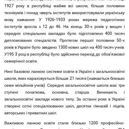
1927 року в республіці майже всі школи, більше половини
технікумів і понад чверть інститутів використовували українську
мову навчання. У 1926-1933 роках мережа педагогічних
інститутів зросла з 12 до 46. На кінець 30-х років у вищих і
середніх спеціальних закладах було підготовлено 400 тисяч
дипломованих спеціалістів. Протягом першої половини 50-х
років в Україні було зведено 1300 нових шкіл на 400 тисяч учнів.
У195 3 році в республіці було здійснено перехід до обов'язкової
семирічної освіти.
Нині базовою ланкою системи освіти в Україні є загальноосвітні
школи, яких нараховується більше 21 тисячі (навчається близько
семи мільйонів учнів). Середня загальноосвітня школа має три
ступені: початкова, основна, старша. Виникають і
загальноосвітні заклади нового типу. За останні роки в Україні
створені сотні спеціалізованих шкіл, десятки гімназій і ліцеїв,
авторських і приватних шкіл.
Важливою ланкою освіти стали близько 1200 професійно-