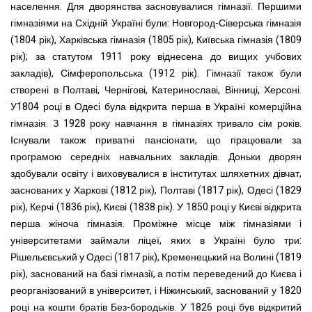
населення. Для дворянства засновувалися гімназії. Першими
гімназіями на Східній Україні були: Новгород-Сіверська гімназія
(1804 рік), Харківська гімназія (1805 рік), Київська гімназія (1809
рік); за статутом 1911 року віднесена до вищих учбових
закладів), Сімферопольська (1912 рік). Гімназії також були
створені в Полтаві, Чернігові, Катеринославі, Вінниці, Херсоні.
У1804 році в Одесі була відкрита перша в Україні комерційна
гімназія. З 1928 року навчання в гімназіях тривало сім років.
Існували також приватні пансіонати, що працювали за
програмою середніх навчальних закладів. Доньки дворян
здобували освіту і виховувалися в інститутах шляхетних дівчат,
заснованих у Харкові (1812 рік), Полтаві (1817 рік), Одесі (1829
рік), Керчі (1836 рік), Києві (1838 рік). У 1850 році у Києві відкрита
перша жіноча гімназія. Проміжне місце між гімназіями і
університетами займали ліцеї, яких в Україні було три:
Рішельєвський у Одесі (1817 рік), Кременецький на Волині (1819
рік), заснований на базі гімназії, а потім переведений до Києва і
реорганізований в університет, і Ніжинський, заснований у 1820
році на кошти братів Без-бородьків. У 1826 році був відкритий