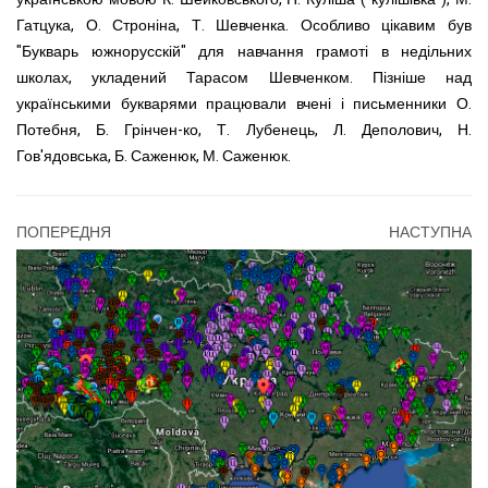
Гатцука, О. Строніна, Т. Шевченка. Особливо цікавим був
"Букварь южнорусскій" для навчання грамоті в недільних
школах, укладений Тарасом Шевченком. Пізніше над
українськими букварями працювали вчені і письменники О.
Потебня, Б. Грінчен-ко, Т. Лубенець, Л. Деполович, Н.
Гов'ядовська, Б. Саженюк, М. Саженюк.
ПОПЕРЕДНЯ
НАСТУПНА