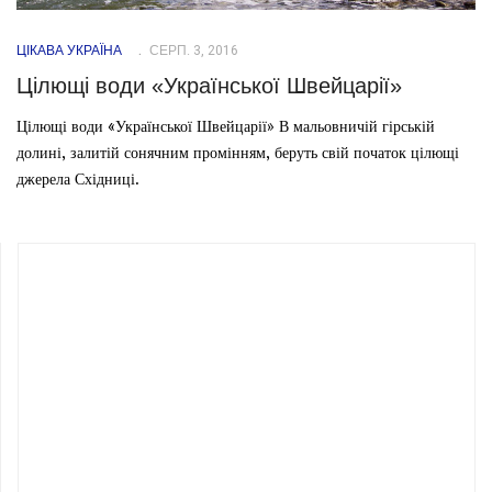
ЦІКАВА УКРАЇНА
СЕРП. 3, 2016
Цілющі води «Української Швейцарії»
Цілющі води «Української Швейцарії» В мальовничій гірській
долині, залитій сонячним промінням, беруть свій початок цілющі
джерела Східниці.