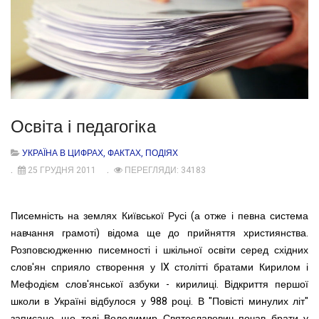
Освіта і педагогіка
УКРАЇНА В ЦИФРАХ, ФАКТАХ, ПОДІЯХ
25 ГРУДНЯ 2011
ПЕРЕГЛЯДИ: 34183
Писемність на землях Київської Русі (а отже і певна система
навчання грамоті) відома ще до прийняття християнства.
Розповсюдженню писемності і шкільної освіти серед східних
слов'ян сприяло створення у IX столітті братами Кирилом і
Мефодієм слов'янської азбуки - кирилиці. Відкриття першої
школи в Україні відбулося у 988 році. В "Повісті минулих літ"
записано, що тоді Володимир Святославович почав брати у