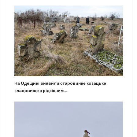
На Одещині виявили старовинне козацьке
кладовище з рідкісним...