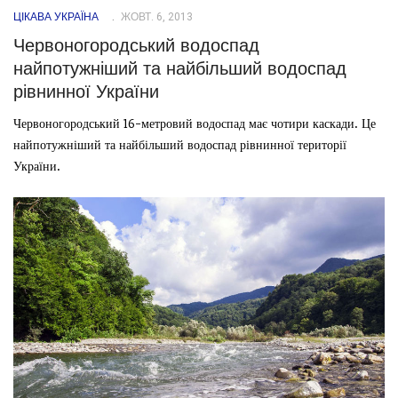
ЦІКАВА УКРАЇНА
ЖОВТ. 6, 2013
Червоногородський водоспад
найпотужніший та найбільший водоспад
рівнинної України
Червоногородський 16-метровий водоспад має чотири каскади. Це
найпотужніший та найбільший водоспад рівнинної території
України.