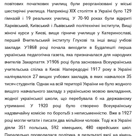
повітових початкових училищ були реорганізовані у міські
шестирічні училища. Наприкінці XIX століття в Україні було 129
гімназій і 19 реальних училищ. У 70-90 роках були відкриті
Харківський, Київський і Львівський політехнічні інститути, Вищі
жіночі курси у Києві, вище гірниче училище у Катеринославі,
перший Вчительський інституту Глухові та інші вищі учбові
заклади. У1868 році почала виходити в Будапешті перша
українська педагогічна газета, яка призначалася для народних
вчителів Закарпаття. У1906 році була заснована Всеукраїнська
учительська спілка в Києві. Напередодні 1917 року в Україні
налічувалося 27 вищих учбових закладів, в яких навчалося 35
тисяч студентів. Однак на всій території України не було жодного
вищого навчального закладу з українською мовою викладання,
жодної української школи, що перебувала б на державному
утриманні. У 1920 році було створено Всеукраїнську
надзвичайну комісію по боротьбі з неписьменністю. Вже в 1927
році могли читати і писати два мільйони чоловік. Тоді ж в Україні
діяли 351 польська, 592 німецьких, 480 єврейських шкіл.
Паралельно проводилася політика, в результаті якої на кінець