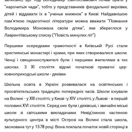
"нарочитьія чади", тобто у представників феодальної верхівки,
дітей і віддавати їх в "ученье книжное" в Києві. Найдавнішою
пам'яткою педагогічної літератури можна вважати "Повчання
Володимира Мономаха своїм дітям", яке збереглося у
Лаврентіївському списку ("Повість минулих літ").
Першими осередками грамотності в Київській Русі стали
християнські монастирі і храми, при яких створювалися школи.
Ченці і священнослужителі були і першими вчителями в тих
школах. З XI століття відомі початкові приватні цер-
ковноприходські школи - дяківки.
Шкільна освіта в Україні розвивалася на освітянських і
просвітительських традиціях попередніх часів. Школи існували
на Волині - у XIII столітті, у Києві -у XIV столітті, у Львові - в першій
половині XVI століття. Серед них були і дяківські, і звичайні міські
школи зі світськими викладачами. Невід'ємною частиною
культурного центра в місті Острозі на Волині стала школа,
заснована тут у 1578 році. Вона поклала початок новій сторінці в