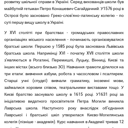
розвитку шкільної справи в Україні. Серед вихованців школи був
майбутній гетьман Петро Конашевич-Сагайдачний. У1576 році в
Острозі було засновано Греко-слов'яно-латинську колегію - по
суті першу вищу школу в Україні.
У XVI столітті при братствах - громадських православних
організаціях міського населення - починають організовуватися
братські школи. Першою у 1585 році була заснована Львівська
братська школа. Наприкінці XVI - початку XVII століття школи
з'являються в Рогатині, Перемишлі, Луцьку, Вінниці, Києві та
інших містах (всього близько ЗО). Навчання грамоти ділилося на
три етапи: вивчення азбуки, робота з часословом і псалтирем.
Старші учні (спудеї) вивчали граматику, іноземні мови,
займалися хоровим співом, театральними виставами тощо. У
Києві братство заснувало школу в 1615 році. У1631 році за
ініціативою видатного просвітителя Петра Могили виникла
Лаврська школа. Наступного року внаслідок об'єднання
Лаврської і братської шкіл утворилася Києво-Могилянська
колегія (пізніше - академія). Курс навчання в Академії тривав 12