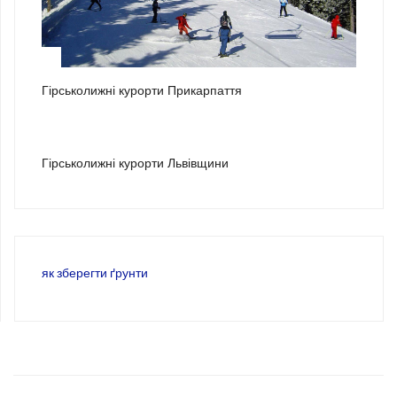
2
Гірськолижні курорти Прикарпаття
3
Гірськолижні курорти Львівщини
як зберегти ґрунти