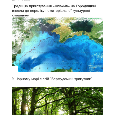
Традицію приготування «шпачків» на Городищині
внесли до переліку нематеріальної культурної
спадщини
1
У Чорному морі є свій "Бермудський трикутник"