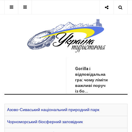
ОСТАННЯ НОВИНА
Gorilla і
відповідальна
гра: чому ліміти
важливі поруч
із бо...
Азово-Сиваський національний природний парк
Чорноморський біосферний заповідник