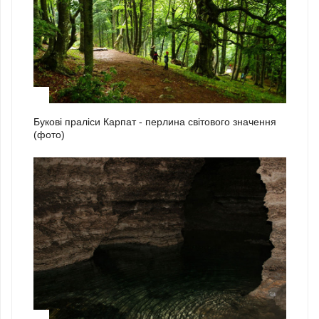
2
Букові праліси Карпат - перлина світового значення
(фото)
3