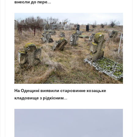
внесли до пере...
На Одещині виявили старовинне козацьке
кладовище з рідкісним...