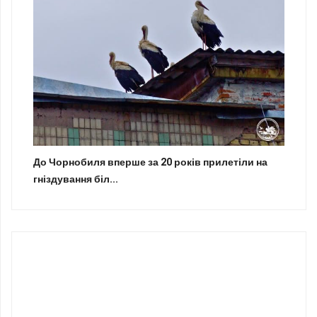
До Чорнобиля вперше за 20 років прилетіли на
гніздування біл...