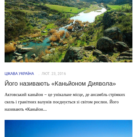
ЦІКАВА УКРАЇНА
ЛЮТ. 23, 2016
Його називають «Каньйоном Диявола»
Актовський каньйон – це унікальне місце, де ансамбль стрімких
скель і гранітних валунів поєднується зі світом рослин. Його
називають «Каньйон...