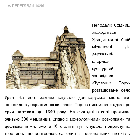
ПЕРЕГЛЯДИ: 6896
Неподалік Східниці
знаходяться
Урицькі скелі. У цій
місцевості діє
державний
історико-
культурний
заповідник
«Тустань». Поруч
розташоване село
Урич. На його землях існувало давньоруське місто, яке
походило з дохристиянських часів. Перша письмова згадка про
Урич належить до 1340 року. На сьогодні в селі проживає
близько 300 мешканців. Згідно з археологічними розкопками та
дослідженнями, вже в IX столітті тут існувала неприступна
твердиня, що контролювала один з торговельних шляхів у