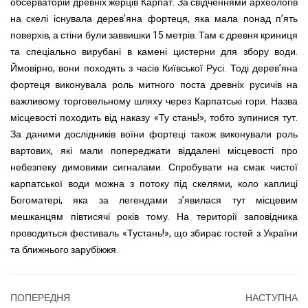
обсерваторій древніх жерців Карпат. За свідченнями археологів
на скелі існувала дерев’яна фортеця, яка мала понад п’ять
поверхів, а стіни були заввишки 15 метрів. Там є древня криниця
та спеціально вирубані в камені цистерни для збору води.
Ймовірно, вони походять з часів Київської Русі. Тоді дерев’яна
фортеця виконувала роль митного поста древніх русичів на
важливому торговельному шляху через Карпатські гори. Назва
місцевості походить від наказу «Ту стань!», тобто зупинися тут.
За даними дослідників воїни фортеці також виконували роль
вартових, які мали попереджати віддалені місцевості про
небезпеку димовими сигналами. Спробувати на смак чистої
карпатської води можна з потоку під скелями, коло каплиці
Богоматері, яка за легендами з’явилася тут місцевим
мешканцям півтисячі років тому. На території заповідника
проводиться фестиваль «Тустань!», що збирає гостей з України
та ближнього зарубіжжя.
ПОПЕРЕДНЯ
НАСТУПНА