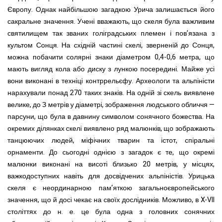
Європу. Однак найбільшою загадкою Урича залишається його
сакральне значення. Учені вважають, що скеля була важливим
святилищем так званих голіградських племен і пов’язана з
культом Сонця. На східній частині скелі, зверненій до Сонця,
можна побачити солярні знаки діаметром 0,4-0,6 метра, що
мають вигляд кола або диску з лункою посередині. Майже усі
вони виконані в техніці контррельєфу. Археологи та альпіністи
нарахували понад 270 таких знаків. На одній зі скель виявлене
велике, до З метрів у діаметрі, зображення людського обличчя —
парсуни, що була в давнину символом сонячного божества. На
окремих ділянках скелі виявлено ряд малюнків, що зображають
танцюючих людей, міфічних тварин та істот, спіральні
орнаменти. До сьогодні однією з загадок є те, що окремі
малюнки виконані на висоті близько 20 метрів, у місцях,
важкодоступних навіть для досвідчених альпіністів. Урицька
скеля є неординарною пам’яткою загальноєвропейського
значення, що й досі чекає на своїх дослідників. Можливо, в X-VII
століттях до н. е. це була одна з головних сонячних