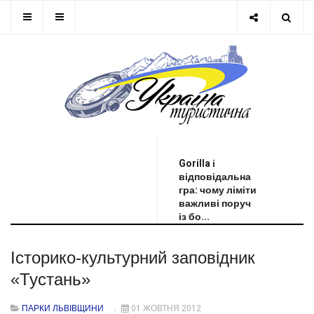
ОСТАННЯ НОВИНА
Gorilla і
відповідальна
гра: чому ліміти
важливі поруч
із бо...
Історико-культурний заповідник
«Тустань»
ПАРКИ ЛЬВІВЩИНИ
01 ЖОВТНЯ 2012