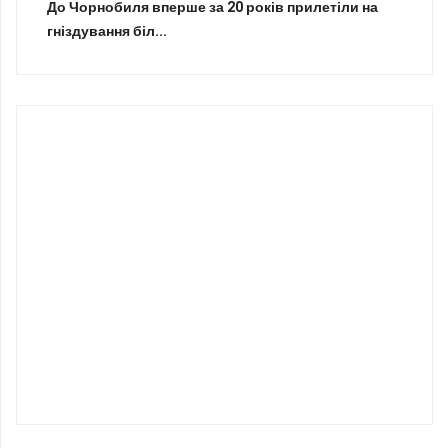
До Чорнобиля вперше за 20 років прилетіли на
гніздування біл...