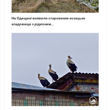
На Одещині виявили старовинне козацьке
кладовище з рідкісним...