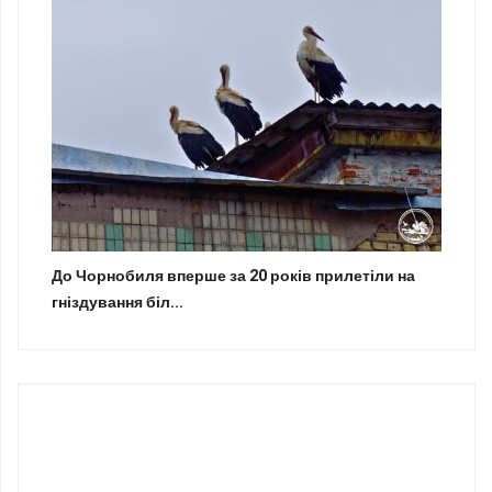
До Чорнобиля вперше за 20 років прилетіли на
гніздування біл...