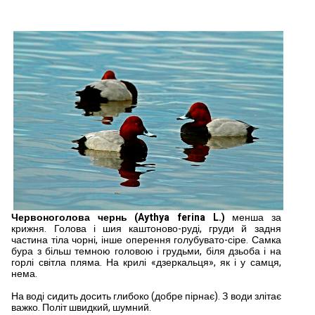
Червоноголова чернь (Aythya ferina L.)
менша за
крижня. Голова і шия каштоново-руді, груди й задня
частина тіла чорні, інше оперення голубувато-сі­ре. Самка
бура з більш тем­ною головою і грудьми, біля дзьоба і на
горлі світла пляма. На крилі «дзеркальця», як і у самця,
нема.
На воді сидить досить глибоко (добре пірнає). З води злітає
важко. Політ швидкий, шумний.