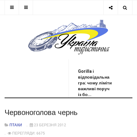
ОСТАННЯ НОВИНА
Gorilla і
відповідальна
гра: чому ліміти
важливі поруч
із бо...
Червоноголова чернь
ПТАХИ
23 БЕРЕЗНЯ 2012
ПЕРЕГЛЯДИ: 6675