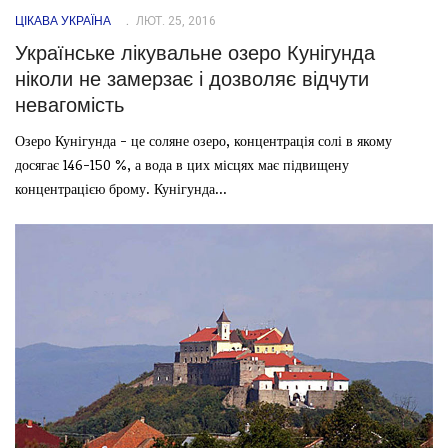
ЦІКАВА УКРАЇНА
ЛЮТ. 25, 2016
Українське лікувальне озеро Кунігунда
ніколи не замерзає і дозволяє відчути
невагомість
Озеро Кунігунда - це соляне озеро, концентрація солі в якому
досягає 146-150 %, а вода в цих місцях має підвищену
концентрацією брому. Кунігунда...