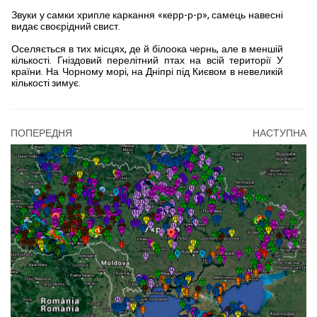
Звуки у самки хрипле каркання «керр-р-р», самець навесні
ви­дає своєрідний свист.
Оселя­ється в тих місцях, де й біло­ока чернь, але в меншій
кіль­кості. Гніздовий перелітний птах на всій території У
країни. На Чорному морі, на Дніпрі під Києвом в невеликій
кіль­кості зимує.
ПОПЕРЕДНЯ
НАСТУПНА