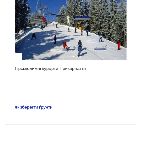
3
Гірськолижні курорти Прикарпаття
як зберегти ґрунти