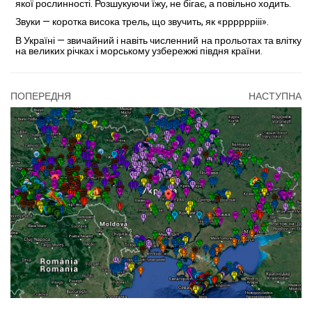
якої рослинності. Роз­шукуючи їжу, не бігає, а повільно ходить.
Звуки — ко­ротка висока трель, що зву­чить, як «ррррррііі».
В Україні — звичайний і навіть численний на прольотах та влітку
на ве­ликих річках і морському уз­бережжі півдня країни.
ПОПЕРЕДНЯ
НАСТУПНА