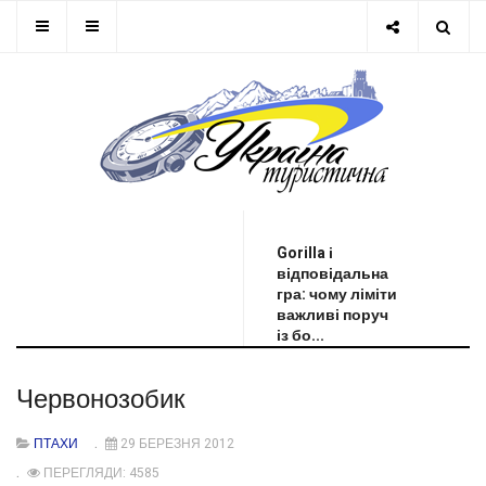
ОСТАННЯ НОВИНА
Gorilla і
відповідальна
гра: чому ліміти
важливі поруч
із бо...
Червонозобик
ПТАХИ
29 БЕРЕЗНЯ 2012
ПЕРЕГЛЯДИ: 4585