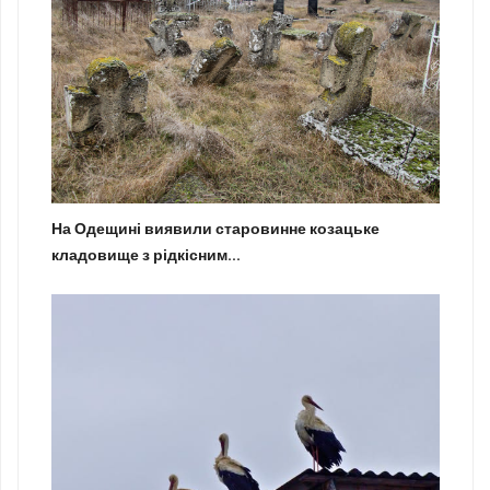
На Одещині виявили старовинне козацьке
кладовище з рідкісним...