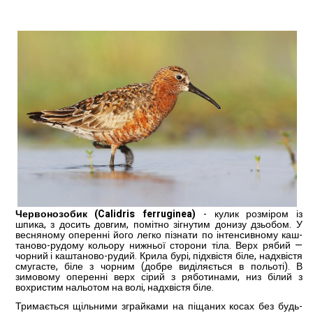
Червонозобик (Calidris ferruginea)
- кулик розміром із
шпика, з досить довгим, помітно зігну­тим донизу дзьобом. У
вес­няному оперенні його легко пізнати по інтенсивному каш­
таново-рудому кольору ниж­ньої сторони тіла. Верх ря­бий —
чорний і каштаново-рудий. Крила бурі, підхвістя біле, надхвістя
смугасте, біле з чорним (добре виділяється в польоті). В
зимовому опе­ренні верх сірий з ряботинами, низ білий з
вохристим нальо­том на волі, надхвістя біле.
Тримається щільними зграй­ками на піщаних косах без будь-