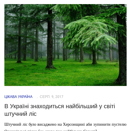
ЦІКАВА УКРАЇНА
СЕРП. 9, 2017
В Україні знаходиться найбільший у світі
штучний ліс
Штучний ліс було висаджено на Херсонщині аби зупинити пустелю