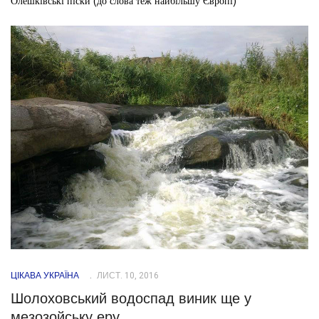
Олешківські піски (до слова теж найбільшу Європі)
ЦІКАВА УКРАЇНА
ЛИСТ. 10, 2016
Шолоховський водоспад виник ще у
мезозойську еру