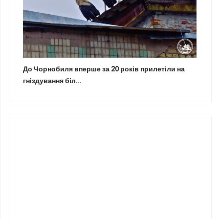
До Чорнобиля вперше за 20 років прилетіли на
гніздування біл...