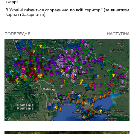
«керр».
В Україні гніз­диться спорадично по всій території (за ви­нятком
Карпат і Закарпаття).
ПОПЕРЕДНЯ
НАСТУПНА