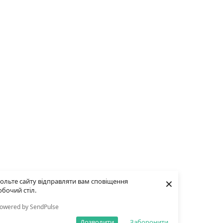
×
ольте сайту відправляти вам сповіщення
обочий стіл.
owered by SendPulse
Дозволити
Заборонити