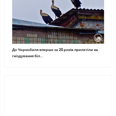
До Чорнобиля вперше за 20 років прилетіли на
гніздування біл...