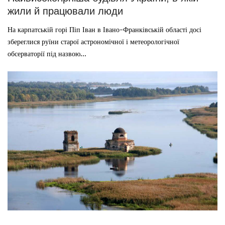
жили й працювали люди
На карпатській горі Піп Іван в Івано-Франківській області досі
збереглися руїни старої астрономічної і метеорологічної
обсерваторії під назвою...