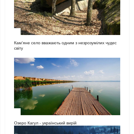
2
Кам'яне село вважають одним з незрозумілих чудес
світу
3
Озеро Кагул - український вирій