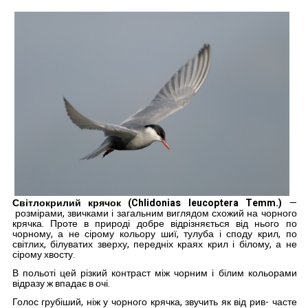
Світлокрилий крячок (Chlidonias leucoptera Temm.)
—
розмірами, звичками і загаль­ним виглядом схожий на чор­ного
крячка. Проте в природі добре відрізняється від нього по
чорному, а не сірому ко­льору шиї, тулуба і споду крил, по
світлих, білуватих зверху, передніх краях крил і білому, а не
сірому хвосту.
В польоті цей різкий контраст між чорним і білим кольора­ми
відразу ж впадає в очі.
Голос грубіший, ніж у чорно­го крячка, звучить як від рив- часте