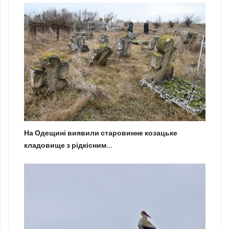
На Одещині виявили старовинне козацьке
кладовище з рідкісним...