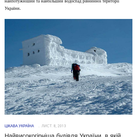
найпотужніший та найбільший водоспад рівнинної території
України.
ЦІКАВА УКРАЇНА
ЛИСТ. 8, 2013
Найвисокогірніша будівля України, в якій