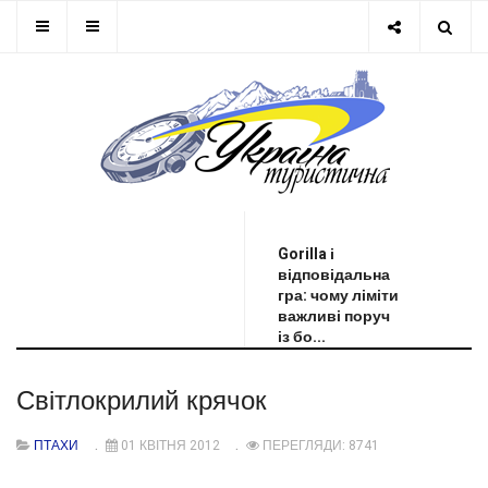
ОСТАННЯ НОВИНА
Gorilla і
відповідальна
гра: чому ліміти
важливі поруч
із бо...
Світлокрилий крячок
ПТАХИ
01 КВІТНЯ 2012
ПЕРЕГЛЯДИ: 8741