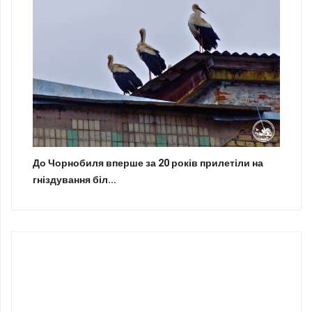
До Чорнобиля вперше за 20 років прилетіли на
гніздування біл...