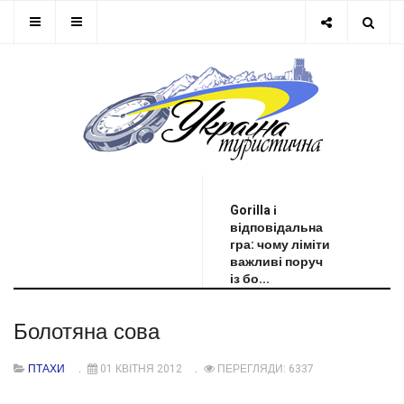
ОСТАННЯ НОВИНА
Gorilla і
відповідальна
гра: чому ліміти
важливі поруч
із бо...
Болотяна сова
ПТАХИ
01 КВІТНЯ 2012
ПЕРЕГЛЯДИ: 6337