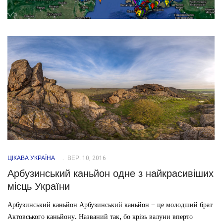
ЦІКАВА УКРАЇНА
ВЕР. 10, 2016
Арбузинський каньйон одне з найкрасивіших
місць України
Арбузинський каньйон Арбузинський каньйон – це молодший брат
Актовського каньйону. Названий так, бо крізь валуни вперто