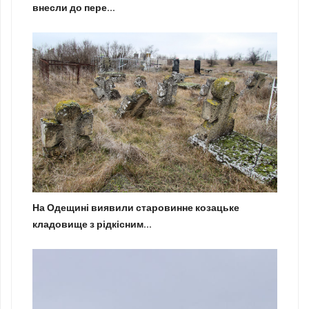
внесли до пере...
На Одещині виявили старовинне козацьке
кладовище з рідкісним...