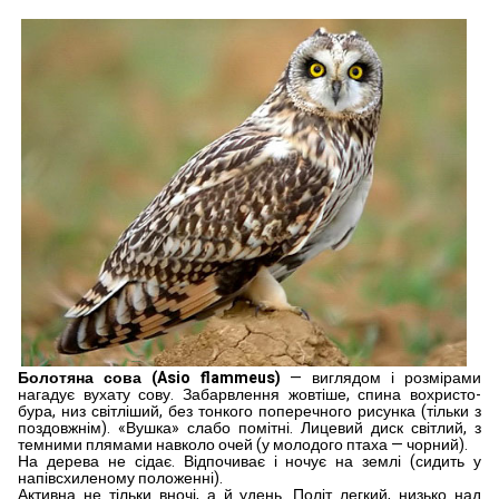
Болотяна сова (Asio flammeus)
— виглядом і розмірами
нагадує вухату сову. Забарвлення жовтіше, спина вохристо-
бура, низ світліший, без тон­кого поперечного рисунка (тільки з
поздовжнім). «Вуш­ка» слабо помітні. Лицевий диск світлий, з
темними пля­мами навколо очей (у моло­дого птаха — чорний).
На де­рева не сідає. Відпочиває і ночує на землі (сидить у
напівсхиленому положенні).
Активна не тільки вночі, а й удень. Політ легкий, низько над