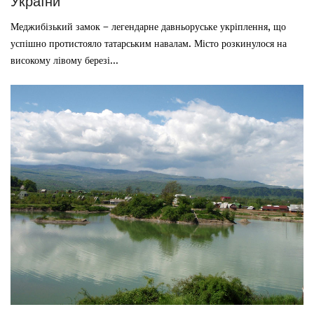
України
Меджибізький замок – легендарне давньоруське укріплення, що
успішно протистояло татарським навалам. Місто розкинулося на
високому лівому березі...