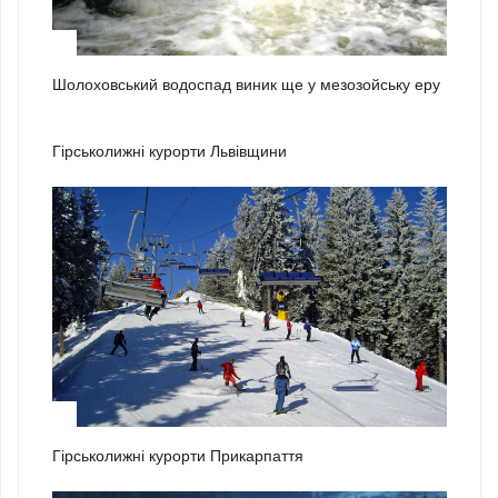
3
Шолоховський водоспад виник ще у мезозойську еру
1
Гірськолижні курорти Львівщини
2
Гірськолижні курорти Прикарпаття