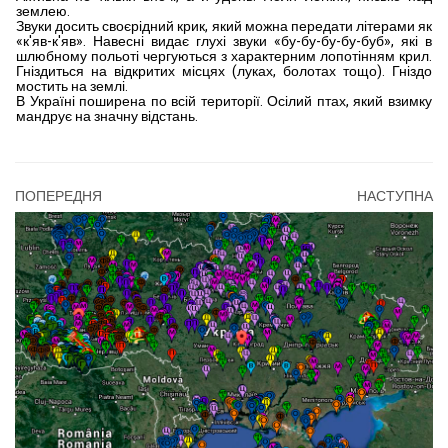
землею.
Звуки досить своєрідний крик, який можна передати літерами як
«к'яв-к'яв». Навесні видає глухі зву­ки «бу-бу-бу-бу-буб», які в
шлюбному польоті чергують­ся з характерним лопотінням крил.
Гніздиться на відкритих місцях (луках, болотах тощо). Гніздо
мостить на землі.
В Україні поширена по всій тери­торії. Осілий птах, який взимку
мандрує на значну відстань.
ПОПЕРЕДНЯ
НАСТУПНА