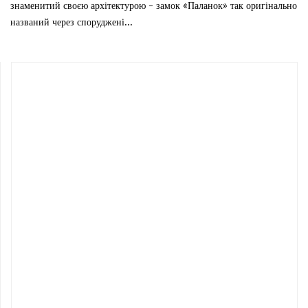
знаменитий своєю архітектурою - замок «Паланок» так оригінально
названий через споруджені...