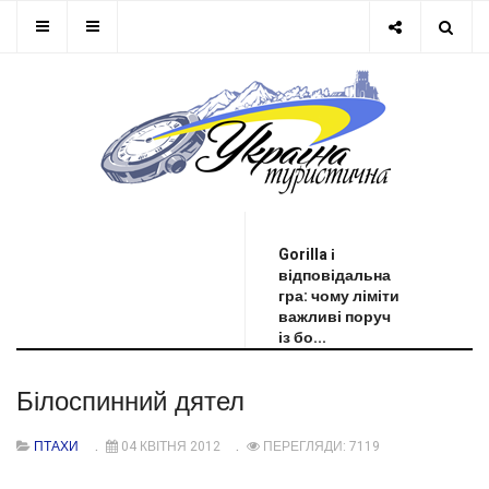
ОСТАННЯ НОВИНА
Gorilla і
відповідальна
гра: чому ліміти
важливі поруч
із бо...
Білоспинний дятел
ПТАХИ
04 КВІТНЯ 2012
ПЕРЕГЛЯДИ: 7119