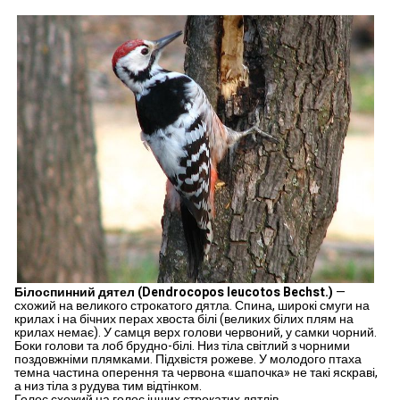
Білоспинний дятел (Dendrocopos leucotos Bechst.)
—
схожий на великого строка­того дятла. Спина, широкі смуги на
крилах і на бічних перах хвоста білі (великих білих плям на
крилах немає). У самця верх голови черво­ний, у самки чорний.
Боки голови та лоб брудно-білі. Низ тіла світлий з чорними
поздовжніми плямками. Під­хвістя рожеве. У молодого птаха
темна частина оперення та червона «шапочка» не такі яскраві,
а низ тіла з рудува тим відтінком.
Голос схожий на голос інших строкатих дят­лів.