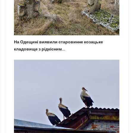
На Одещині виявили старовинне козацьке
кладовище з рідкісним...