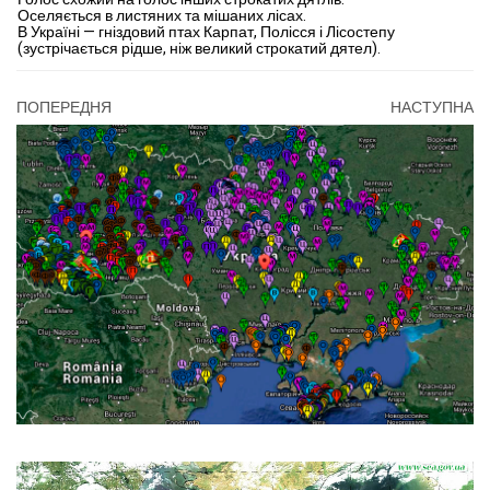
Оселяється в листяних та мішаних лісах.
В Україні — гніздовий птах Карпат, Поліс­ся і Лісостепу
(зустрічається рідше, ніж великий строкатий дятел).
ПОПЕРЕДНЯ
НАСТУПНА