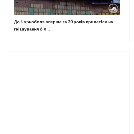
До Чорнобиля вперше за 20 років прилетіли на
гніздування біл...