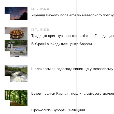
КВІТ., 19 2026
Українці зможуть побачити пік метеорного потоку
2
КВІТ., 15 2026
Традицію приготування «шпачків» на Городищині
3
В Україні знаходиться центр Європи
1
Шолоховський водоспад виник ще у мезозойську
2
Букові праліси Карпат - перлина світового значе
3
1
Гірськолижні курорти Львівщини