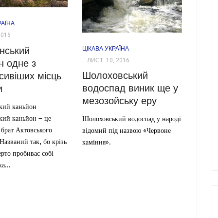
РАЇНА
2016
ЦІКАВА УКРАЇНА
нський
ЛИСТ. 10, 2016
н одне з
Шолоховський
сивіших місць
водоспад виник ще у
и
мезозойську еру
кий каньйон
кий каньйон – це
Шолоховський водоспад у народі
брат Актовського
відомий під назвою «Червоне
Названий так, бо крізь
каміння».
рто пробиває собі
а...