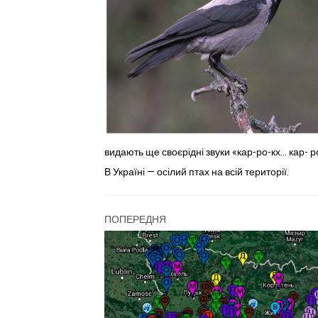
видають ще сво­єрідні звуки «кар-ро-кх... кар- р
В Україні — осілий птах на всій території.
ПОПЕРЕДНЯ