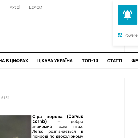
И
МУЗЕЇ
ЦЕРКВИ
О
G
Powere
ч
бо
НА В ЦИФРАХ
ЦІКАВА УКРАЇНА
ТОП-10
СТАТТІ
ФЕ
 6151
Сіра ворона (Corvus
cornix)
— добре
знайомий всім птах.
Легко розпізнається в
природі по двоколірному