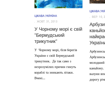
ЦІКАВА УК
ЦІКАВА УКРАЇНА
ВЕР. 10, 
ЖОВТ. 31, 2013
Арбузи
У Чорному морі є свій
каньйо
"Бермудський
найкра
трикутник"
Україн
У Чорному морі, біля берегів
Арбузинсь
України є свій Бермудський
Арбузинсь
трикутник. Де так само з
молодший 
незрозумілих причин гинуть
каньйону. 
кораблі та зникають літаки.
валуни впе
Вчені...
дорогу річк