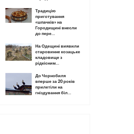
Традицію
приготування
«шпачків» на
Городищині внесли
до пере...
На Одещині виявили
старовинне козацьке
кладовище з
рідкісним...
До Чорнобиля
вперше за 20 років
прилетіли на
гніздування біл...