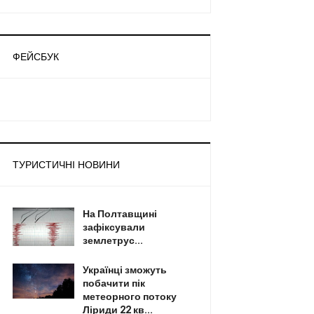
ФЕЙСБУК
ТУРИСТИЧНІ НОВИНИ
На Полтавщині
зафіксували
землетрус...
Українці зможуть
побачити пік
метеорного потоку
Ліриди 22 кв...