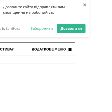
×
Дозвольте сайту відправляти вам
сповіщення на робочий стіл.
СТАННЯ НОВИНА
orilla і відповідальна гра:
Заборонити
Дозволити
d by SendPulse
ому ліміти важливі поруч із
...
СТИВАЛІ
ДОДАТКОВЕ МЕНЮ