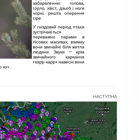
забарвлен­ню: голова,
горло, хвіст, дзьоб і ноги
чорні; решта оперення
сіре.
У гніздовий період птахи
зустрічаються
переважно па­рами в
лісових масивах; взим­ку
вони звичайні біля житла
людини. Звуки — крім
звичайного каркання
«карр-карр» навесні вони
о-кх».
НАСТУПНА