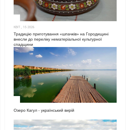
3
КВІТ., 15 2026
Традицію приготування «шпачків» на Городищині
внесли до переліку нематеріальної культурної
спадщини
1
Озеро Кагул - український вирій