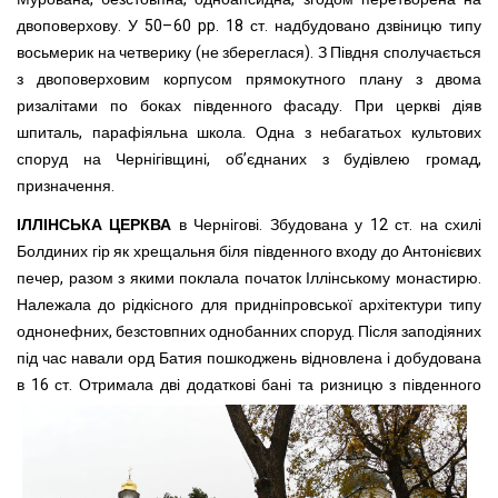
двоповерхову. У 50–60 pp. 18 ст. надбудовано дзвіницю типу
восьмерик на четверику (не збереглася). З Півдня сполучається
з двоповерховим корпусом прямокутного плану з двома
ризалітами по боках південного фасаду. При церкві діяв
шпиталь, парафіяльна школа. Одна з небагатьох культових
споруд на Чернігівщині, об’єднаних з будівлею громад,
призначення.
ІЛЛІНСЬКА ЦЕРКВА
в Чернігові. Збудована у 12 ст. на схилі
Болдиних гір як хрещальня біля південного входу до Антонієвих
печер, разом з якими поклала початок Іллінському монастирю.
Належала до рідкісного для придніпровської архітектури типу
однонефних, безстовпних однобанних споруд. Після заподіяних
під час навали орд Батия пошкоджень відновлена і добудована
в 16 ст. Отримала дві додаткові бані та ризницю з південного