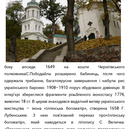
боку апсиди. 1649 на кошти Чернігівського
полковникаС.Пободайла розширено бабинець, після чого
одержала трибанне, багатоярусне завершення і набула рис
українського барокко. 1908–1910 поруч збудовано дзвіницю. В
інтер’єрі збереглися фрагменти різьбленого іконостасу 1774,
живопис 18 ст. В церкві знаходився видатний витвір українського
мистецтва – ікона «Іллінська богоматір», створена 1658 Г.
Лубенським. З нею пов’язаний переказ про«Іллінську
богоматір», який наводиться в літопису С. Величка: