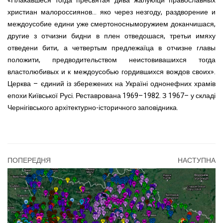
«Плакавшеся тогда пресвятая дива жалуюіци православных
христиан малороссиянов... яко через незгоду, раздворение и
междоусобие едини уже смертоносныморужием доканчишася,
другие з отчизни бидни в плен отведошася, третьи имяху
отведени бити, а четвертым предлежаїца в отчизне главы
положити, предводительством неистовивашихся тогда
властолюбивых и к междоусобью гордившихся вождов своих».
Церква – єдиний із збережених на Україні однонефних храмів
епохи Київської Русі. Реставрована 1969–1982. З 1967– у складі
Чернігівського архітектурно-історичного заповідника.
ПОПЕРЕДНЯ
НАСТУПНА