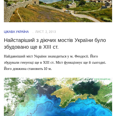
ЦІКАВА УКРАЇНА
ЛИСТ. 2, 2013
Найстаріший з діючих мостів України було
збудовано ще в ХІІІ ст.
Найдавніший міст України знаходиться у м. Феодосії. Його
збудували генуезці ще в ХІІІ ст. Міст функціонує ще й сьогодні.
Його довжина становить 10 м.