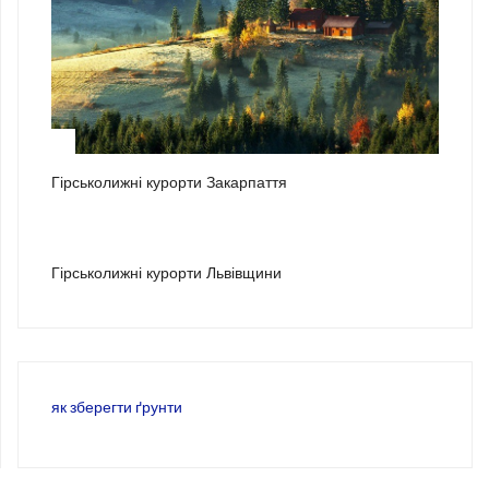
2
Гірськолижні курорти Закарпаття
3
Гірськолижні курорти Львівщини
як зберегти ґрунти