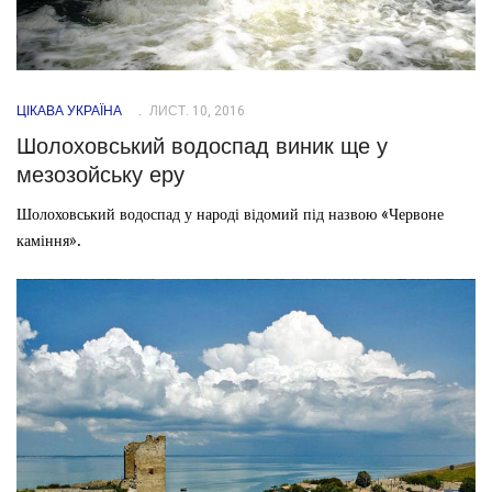
ЦІКАВА УКРАЇНА
ЛИСТ. 10, 2016
Шолоховський водоспад виник ще у
мезозойську еру
Шолоховський водоспад у народі відомий під назвою «Червоне
каміння».