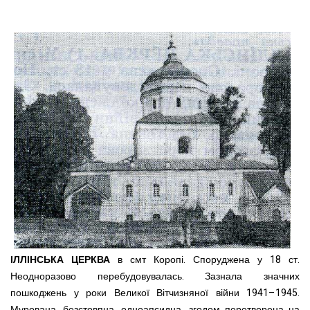
ІЛЛІНСЬКА ЦЕРКВА
в смт Коропі. Споруджена у 18 ст.
Неодноразово перебудовувалась. Зазнала значних
пошкоджень у роки Великої Вітчизняної війни 1941–1945.
Мурована, безстовпна, одноапсидна, згодом перетворена на