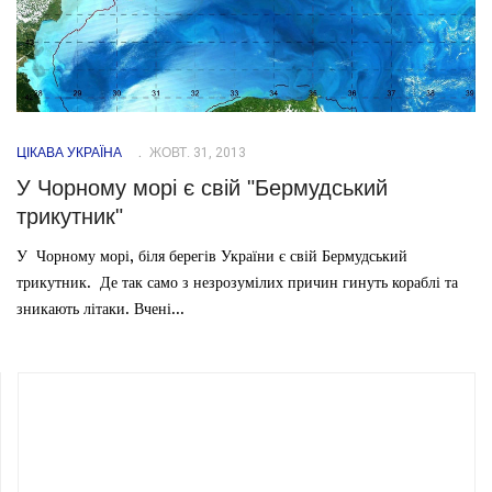
ЦІКАВА УКРАЇНА
ЖОВТ. 31, 2013
У Чорному морі є свій "Бермудський
трикутник"
У Чорному морі, біля берегів України є свій Бермудський
трикутник. Де так само з незрозумілих причин гинуть кораблі та
зникають літаки. Вчені...