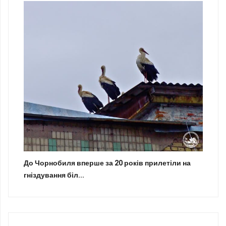
До Чорнобиля вперше за 20 років прилетіли на
гніздування біл...