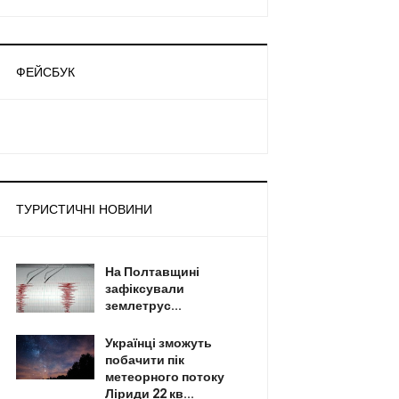
ФЕЙСБУК
ТУРИСТИЧНІ НОВИНИ
На Полтавщині
зафіксували
землетрус...
Українці зможуть
побачити пік
метеорного потоку
Ліриди 22 кв...