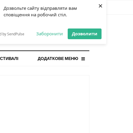
×
Дозвольте сайту відправляти вам
сповіщення на робочий стіл.
СТАННЯ НОВИНА
orilla і відповідальна гра:
Заборонити
Дозволити
d by SendPulse
ому ліміти важливі поруч із
...
СТИВАЛІ
ДОДАТКОВЕ МЕНЮ