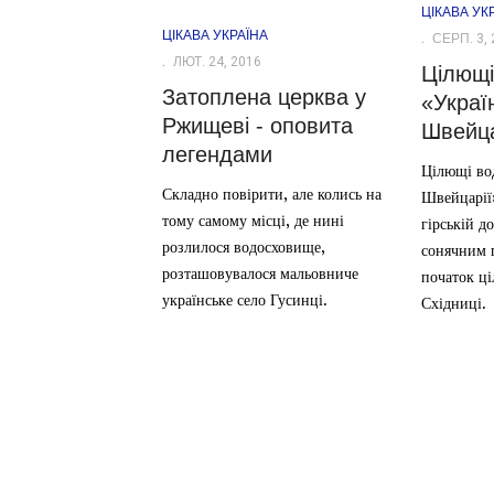
ЦІКАВА УК
ЦІКАВА УКРАЇНА
СЕРП. 3, 
ЛЮТ. 24, 2016
Цілющі
Затоплена церква у
«Украї
Ржищеві - оповита
Швейца
легендами
Цілющі во
Складно повірити, але колись на
Швейцарії
тому самому місці, де нині
гірській д
розлилося водосховище,
сонячним 
розташовувалося мальовниче
початок ц
українське село Гусинці.
Східниці.