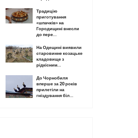
Традицію
приготування
«шпачків» на
Городищині внесли
до пере...
На Одещині виявили
старовинне козацьке
кладовище з
рідкісним...
До Чорнобиля
вперше за 20 років
прилетіли на
гніздування біл...