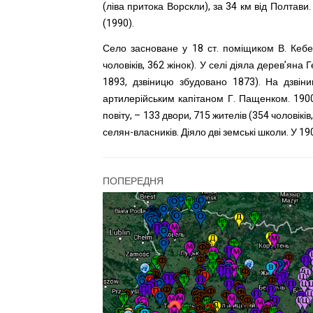
(ліва притока Ворскли), за 34 км від Полтави
(1990).
Село засноване у 18 ст. поміщиком В. Кебек
чоловіків, 362 жінок). У селі діяла дерев’ян
1893, дзвіницю збудовано 1873). На дзвіни
артилерійським капітаном Г. Пащенком. 190
повіту, – 133 двори, 715 жителів (354 чоловікі
селян-власників. Діяло дві земські школи. У 1
ПОПЕРЕДНЯ