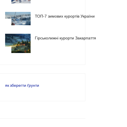
1
ТОП-7 зимових курортів України
2
Гірськолижні курорти Закарпаття
3
як зберегти ґрунти