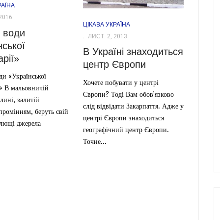
РАЇНА
2016
ЦІКАВА УКРАЇНА
 води
ЛИСТ. 2, 2013
нської
В Україні знаходиться
рії»
центр Європи
ди «Української
Хочете побувати у центрі
» В мальовничій
Європи? Тоді Вам обов’язково
олині, залитій
слід відвідати Закарпаття. Адже у
промінням, беруть свій
центрі Європи знаходиться
ілющі джерела
географічний центр Європи.
Точне...