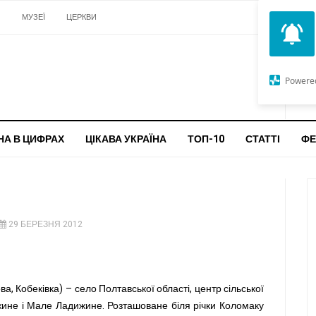
И
МУЗЕЇ
ЦЕРКВИ
О
G
Powere
ч
бо
НА В ЦИФРАХ
ЦІКАВА УКРАЇНА
ТОП-10
СТАТТІ
ФЕ
29 БЕРЕЗНЯ 2012
ва, Кобеківка) – село Полтавської області, центр сільської
жине і Мале Ладижине. Розташоване біля річки Коломаку