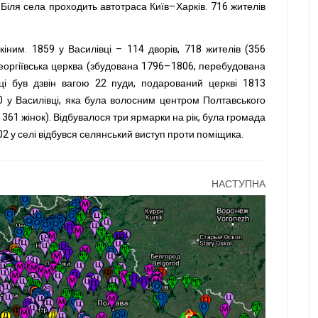
. Біля села проходить автотраса Київ–Харків. 716 жителів
іним. 1859 у Василівці – 114 дворів, 718 жителів (356
а Георгіївська церква (збудована 1796–1806, перебудована
ці був дзвін вагою 22 пуди, подарований церкві 1813
0 у Василівці, яка була волосним центром Полтавського
в, 361 жінок). Відбувалося три ярмарки на рік, була громада
902 у селі відбувся селянський виступ проти поміщика.
НАСТУПНА