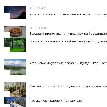
КВІТ., 19 2026
Українці зможуть побачити пік метеорного потоку
2
КВІТ., 15 2026
Традицію приготування «шпачків» на Городищині
3
В Україні знаходиться найбільший у світі штучний
1
Українське лікувальне озеро Кунігунда ніколи не 
2
Кам'яне село вважають одним з незрозумілих чуд
3
Гірськолижні курорти Прикарпаття