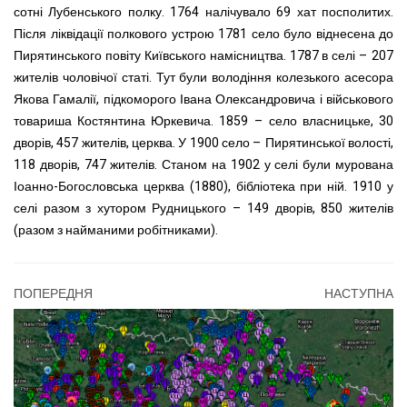
сотні Лубенського полку. 1764 налічувало 69 хат посполитих.
Після ліквідації полкового устрою 1781 село було віднесена до
Пирятинського повіту Київського намісництва. 1787 в селі – 207
жителів чоловічої статі. Тут були володіння колезького асесора
Якова Гамалії, підкоморого Івана Олександровича і військового
товариша Костянтина Юркевича. 1859 – село власницьке, 30
дворів, 457 жителів, церква. У 1900 село – Пирятинської волості,
118 дворів, 747 жителів. Станом на 1902 у селі були мурована
Іоанно-Богословська церква (1880), бібліотека при ній. 1910 у
селі разом з хутором Рудницького – 149 дворів, 850 жителів
(разом з найманими робітниками).
ПОПЕРЕДНЯ
НАСТУПНА