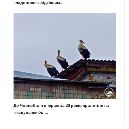
кладовище з рідкісним...
До Чорнобиля вперше за 20 років прилетіли на
гніздування біл...