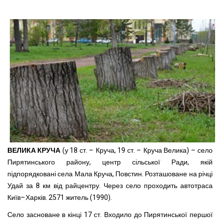
ВЕЛИКА КРУЧА
(у 18 ст. – Круча, 19 ст. – Круча Велика) – село
Пирятинського району, центр сільської Ради, якій
підпорядковані села Мала Круча, Повстин. Розташоване на річці
Удай за 8 км від райцентру. Через село проходить автотраса
Київ–Харків. 2571 житель (1990).
Село засноване в кінці 17 ст. Входило до Пирятинської першої