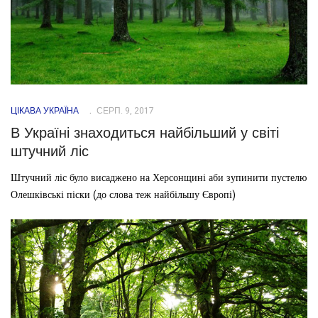
ЦІКАВА УКРАЇНА
СЕРП. 9, 2017
В Україні знаходиться найбільший у світі
штучний ліс
Штучний ліс було висаджено на Херсонщині аби зупинити пустелю
Олешківські піски (до слова теж найбільшу Європі)