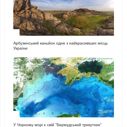
2
Арбузинський каньйон одне з найкрасивіших місць
України
3
У Чорному морі є свій "Бермудський трикутник"