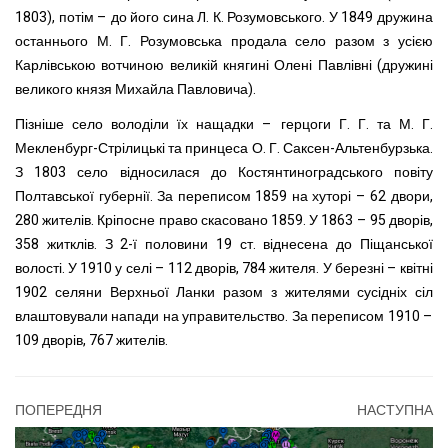
1803), потім – до його сина Л. К. Розумовського. У 1849 дружина
останнього М. Г. Розумовська продала село разом з усією
Карлівською вотчиною великій княгині Олені Павлівні (дружині
великого князя Михайла Павловича).
Пізніше село володіли їх нащадки – герцоги Г. Г. та М. Г.
Мекленбург-Стрілицькі та принцеса О. Г. Саксен-Альтенбурзька.
З 1803 село відносилася до Костянтиноградського повіту
Полтавської губернії. За переписом 1859 на хуторі – 62 двори,
280 жителів. Кріпосне право скасовано 1859. У 1863 – 95 дворів,
358 житклів. З 2-ї половини 19 ст. віднесена до Піщанської
волості. У 1910 у селі – 112 дворів, 784 жителя. У березні – квітні
1902 селяни Верхньої Ланки разом з жителями сусідніх сіл
влаштовували напади на управительство. За переписом 1910 –
109 дворів, 767 жителів.
ПОПЕРЕДНЯ
НАСТУПНА