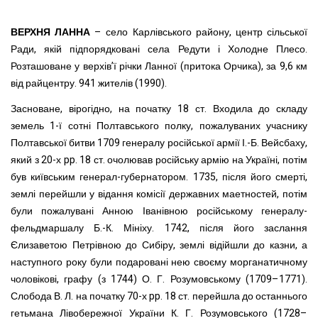
ВЕРХНЯ ЛАННА
– село Карлівського району, центр сільської
Ради, якій підпорядковані села Редути і Холодне Плесо.
Розташоване у верхів’ї річки Ланної (притока Орчика), за 9,6 км
від райцентру. 941 жителів (1990).
Засноване, вірогідно, на початку 18 ст. Входила до складу
земель 1-ї сотні Полтавського полку, пожалуваних учаснику
Полтавської битви 1709 генералу російської армії І.-Б. Вейсбаху,
який з 20-х pp. 18 ст. очолював російську армію на Україні, потім
був київським генерал-губернатором. 1735, після його смерті,
землі перейшли у відання комісії державних маетностей, потім
були пожалувані Анною Іванівною російському генералу-
фельдмаршалу Б.-К. Мініху. 1742, після його заслання
Єлизаветою Петрівною до Сибіру, землі відійшли до казни, а
наступного року були подаровані нею своєму морганатичному
чоловікові, графу (з 1744) О. Г. Розумовському (1709–1771).
Слобода В. Л. на початку 70-х pp. 18 ст. перейшла до останнього
гетьмана Лівобережної України К. Г. Розумовського (1728–