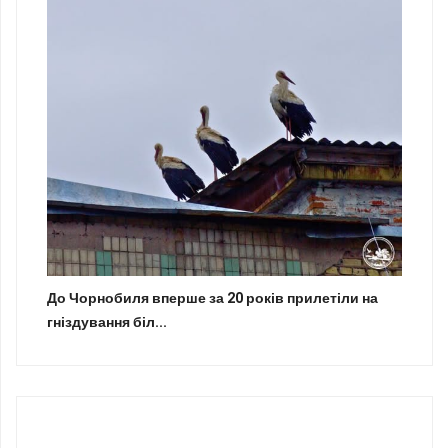
До Чорнобиля вперше за 20 років прилетіли на
гніздування біл...