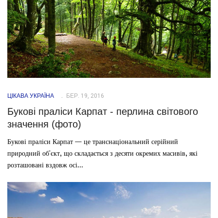
ЦІКАВА УКРАЇНА
БЕР. 19, 2016
Букові праліси Карпат - перлина світового
значення (фото)
Букові праліси Карпат — це транснаціональний серійний
природний об'єкт, що складається з десяти окремих масивів, які
розташовані вздовж осі...