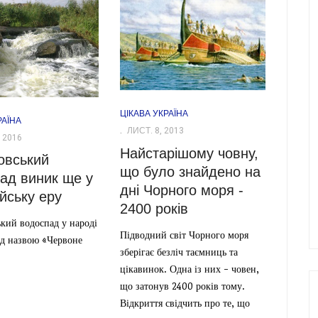
ЦІКАВА УКРАЇНА
РАЇНА
ЛИСТ. 8, 2013
 2016
Найстарішому човну,
овський
що було знайдено на
ад виник ще у
дні Чорного моря -
йську еру
2400 років
кий водоспад у народі
Підводний світ Чорного моря
ід назвою «Червоне
зберігає безліч таємниць та
цікавинок. Одна із них - човен,
що затонув 2400 років тому.
Відкриття свідчить про те, що