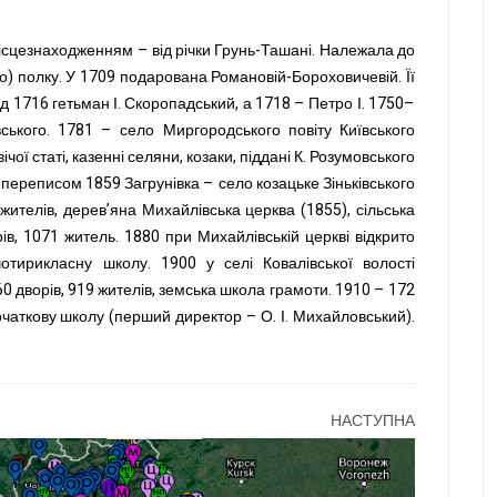
місцезнаходженням – від річки Грунь-Ташані. Належала до
о) полку. У 1709 подарована Романовій-Бороховичевій. Її
д 1716 гетьман І. Скоропадський, а 1718 – Петро І. 1750–
ського. 1781 – село Миргородського повіту Київського
чої статі, казенні селяни, козаки, піддані К. Розумовського
переписом 1859 Загрунівка – село козацьке Зіньківського
 жителів, дерев’яна Михайлівська церква (1855), сільська
ів, 1071 житель. 1880 при Михайлівській церкві відкрито
отирикласну школу. 1900 у селі Ковалівської волості
160 дворів, 919 жителів, земська школа грамоти. 1910 – 172
чаткову школу (перший директор – О. І. Михайловський).
НАСТУПНА