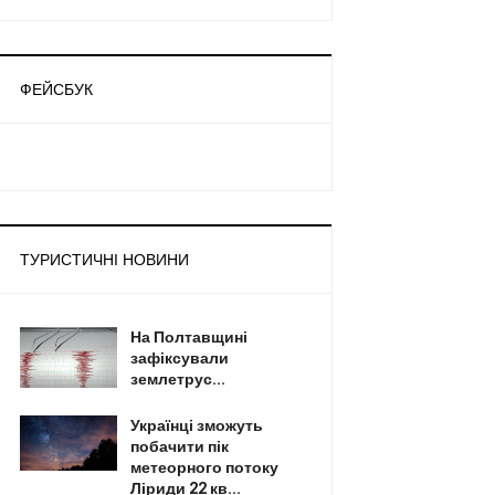
ФЕЙСБУК
ТУРИСТИЧНІ НОВИНИ
На Полтавщині
зафіксували
землетрус...
Українці зможуть
побачити пік
метеорного потоку
Ліриди 22 кв...