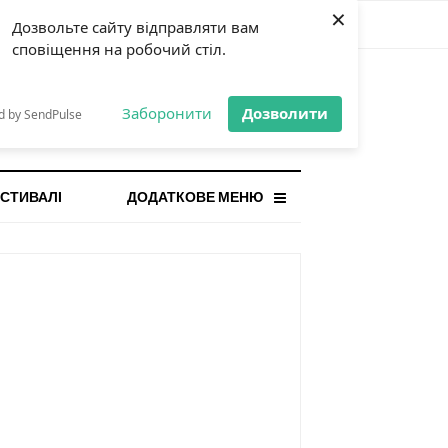
×
Дозвольте сайту відправляти вам
сповіщення на робочий стіл.
СТАННЯ НОВИНА
orilla і відповідальна гра:
Заборонити
Дозволити
d by SendPulse
ому ліміти важливі поруч із
...
СТИВАЛІ
ДОДАТКОВЕ МЕНЮ