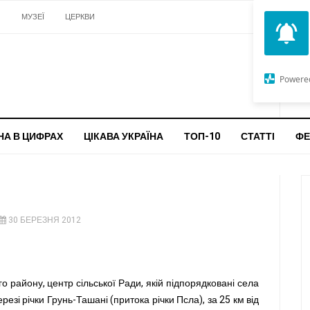
И
МУЗЕЇ
ЦЕРКВИ
О
G
Powere
ч
бо
НА В ЦИФРАХ
ЦІКАВА УКРАЇНА
ТОП-10
СТАТТІ
ФЕ
30 БЕРЕЗНЯ 2012
ого району, центр сільської Ради, якій підпорядковані села
езі річки Грунь-Ташані (притока річки Псла), за 25 км від