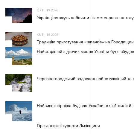
КВІТ., 19 2026
Українці зможуть побачити пік метеорного потоку
2
КВІТ., 15 2026
Традицію приготування «шпачків» на Городищині
3
Найстаріший з діючих мостів України було збудова
1
Червоногородський водоспад найпотужніший та н
2
Найвисокогірніша будівля України, в якій жили 
3
1
Гірськолижні курорти Львівщини