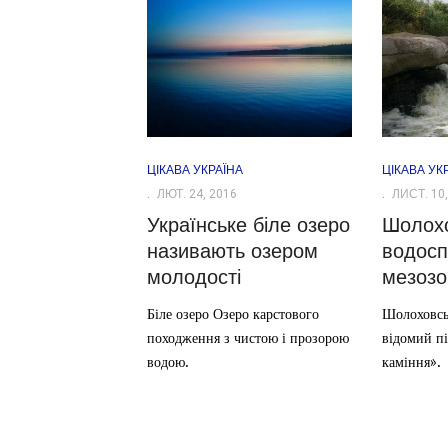
ЦІКАВА УКРАЇНА
ЦІКАВА УК
ЛЮТ. 24, 2016
ЛИСТ. 10,
Українське біле озеро
Шолох
називають озером
водосп
молодості
мезозо
Біле озеро Озеро карстового
Шолоховсь
походження з чистою і прозорою
відомий п
водою.
каміння».