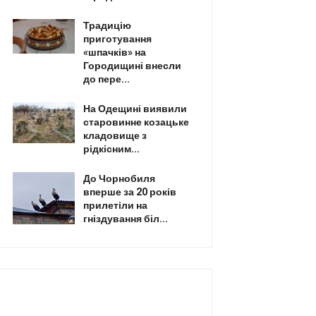
Традицію
приготування
«шпачків» на
Городищині внесли
до пере...
На Одещині виявили
старовинне козацьке
кладовище з
рідкісним...
До Чорнобиля
вперше за 20 років
прилетіли на
гніздування біл...