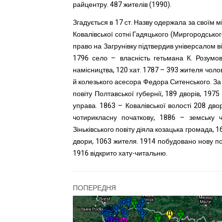
райцентру. 487 жителів (1990).
Згадується в 17 ст. Назву одержала за своїм 
Ковалівської сотні Гадяцького (Миргородськог
право на Загрунівку підтвердив універсалом ві
1796 село – власність гетьмана К. Розумов
намісництва, 120 хат. 1787 – 393 жителя чолові
й колезького асесора Федора Ситенського. За 
повіту Полтавської губернії, 189 дворів, 1975
управа. 1863 – Ковалівської волості 208 двор
чотирикласну початкову, 1886 – земську ч
Зіньківського повіту діяла козацька громада, 
двори, 1063 жителя. 1914 побудовано нову по
1916 відкрито хату-читальню.
ПОПЕРЕДНЯ