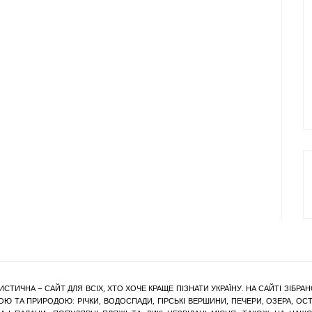
ИСТИЧНА – САЙТ ДЛЯ ВСІХ, ХТО ХОЧЕ КРАЩЕ ПІЗНАТИ УКРАЇНУ. НА САЙТІ ЗІБ
Ю ТА ПРИРОДОЮ: РІЧКИ, ВОДОСПАДИ, ГІРСЬКІ ВЕРШИНИ, ПЕЧЕРИ, ОЗЕРА, ОСТР