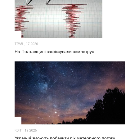
1
ТРАВ., 17 2026
На Полтавщині зафіксували землетрус
2
КВІТ., 19 2026
Українці зможуть побачити пік метеорного потоку