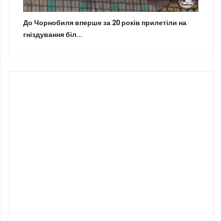
До Чорнобиля вперше за 20 років прилетіли на
гніздування біл...