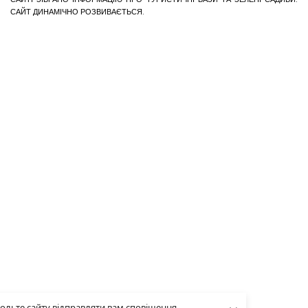
САЙТ ДИНАМІЧНО РОЗВИВАЄТЬСЯ.
ольте сайту відправляти вам сповіщення