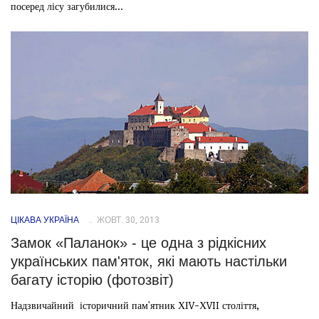
посеред лісу загубилися...
ЦІКАВА УКРАЇНА
ЖОВТ. 30, 2013
Замок «Паланок» - це одна з рідкісних
українських пам'яток, які мають настільки
багату історію (фотозвіт)
Надзвичайний історичний пам'ятник ХІV-ХVII століття,