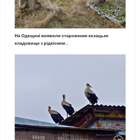
На Одещині виявили старовинне козацьке
кладовище з рідкісним...