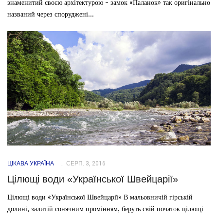
знаменитий своєю архітектурою - замок «Паланок» так оригінально
названий через споруджені...
ЦІКАВА УКРАЇНА
СЕРП. 3, 2016
Цілющі води «Української Швейцарії»
Цілющі води «Української Швейцарії» В мальовничій гірській
долині, залитій сонячним промінням, беруть свій початок цілющі