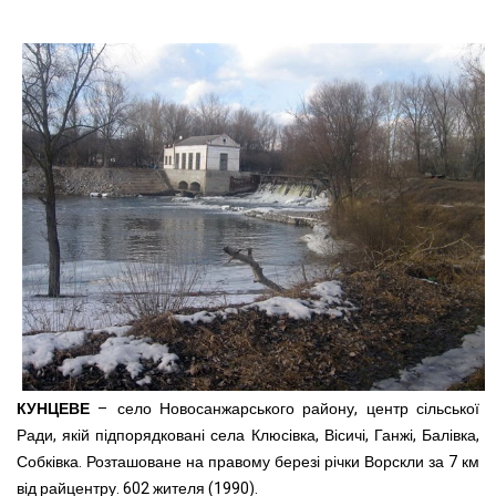
КУНЦЕВЕ
– село Новосанжарського району, центр сільської
Ради, якій підпорядковані села Клюсівка, Вісичі, Ганжі, Балівка,
Собківка. Розташоване на правому березі річки Ворскли за 7 км
від райцентру. 602 жителя (1990).