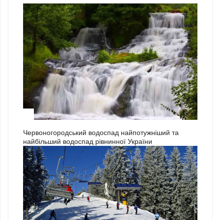
3
Червоногородський водоспад найпотужніший та
найбільший водоспад рівнинної України