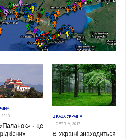
РАЇНА
 2013
ЦІКАВА УКРАЇНА
СЕРП. 9, 2017
«Паланок» - це
В Україні знаходиться
рідкісних