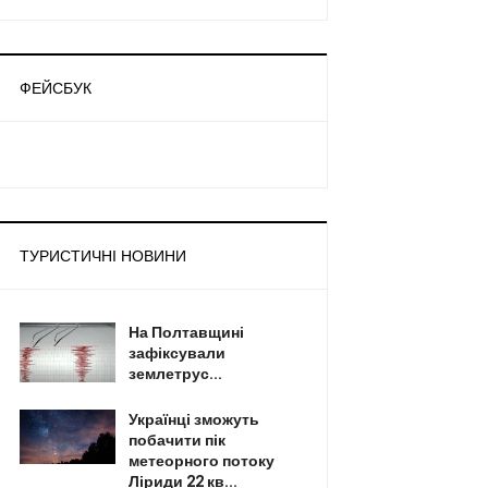
ФЕЙСБУК
ТУРИСТИЧНІ НОВИНИ
На Полтавщині
зафіксували
землетрус...
Українці зможуть
побачити пік
метеорного потоку
Ліриди 22 кв...