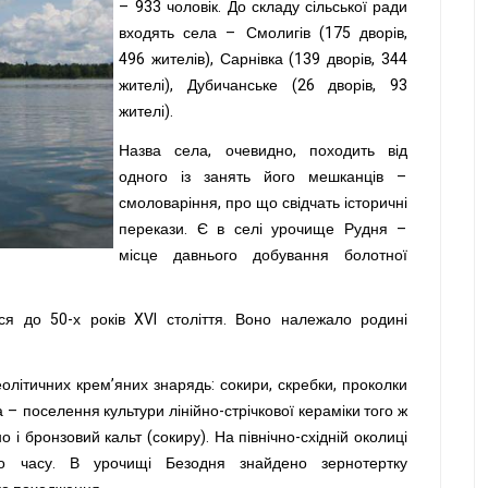
– 933 чоловік. До складу сільської ради
входять села – Смолигів (175 дворів,
496 жителів), Сарнівка (139 дворів, 344
жителі), Дубичанське (26 дворів, 93
жителі).
Назва села, очевидно, походить від
одного із занять його мешканців –
смоловаріння, про що свідчать історичні
перекази. Є в селі урочище Рудня –
місце давнього добування болотної
ся до 50-х років XVI століття. Воно належало родині
олітичних крем’яних знарядь: сокири, скребки, проколки
ела – поселення культури лінійно-стрічкової кераміки того ж
 і бронзовий кальт (сокиру). На північно-східній околиці
о часу. В урочищі Безодня знайдено зернотертку