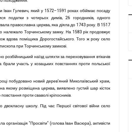
го походження.
ки Іван Гулевич, який у 1572–1591 роках обіймає посаду
ися податки з чотирьох димів, 26 городників, одного
вала православна церква, яка діяла до 1743 року. В 1517
ово належало Торчинському замку. На 1583 рік продовжує
кож вдова поміщика Дорогостайського. Того ж року село
єпископа при Торчинському замкові.
но розбійницький наїзд шляхти за переховування втікачів
а брали участь у козацьких повстаннях проти польської
 році побудовано новий дерев’яний Миколаївський храм,
, на якому розміщена церква, виявлено густий шар кісток
 повстання проти сваволі кріпосників.
то двокласну школу. Під час Першої світової війни село
ла організація "Просвіти" (голова Іван Васюра), активісти