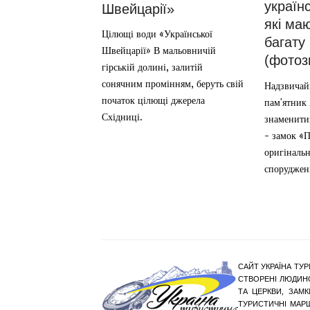
україн
Швейцарії»
які ма
Цілющі води «Української
багату 
Швейцарії» В мальовничій
(фотозв
гірській долині, залитій
сонячним промінням, беруть свій
Надзвичай
початок цілющі джерела
пам'ятник 
Східниці.
знаменити
- замок «П
оригінальн
споруджені
САЙТ УКРАЇНА ТУР
СТВОРЕНІ ЛЮДИНО
ТА ЦЕРКВИ, ЗАМ
ТУРИСТИЧНІ МАР