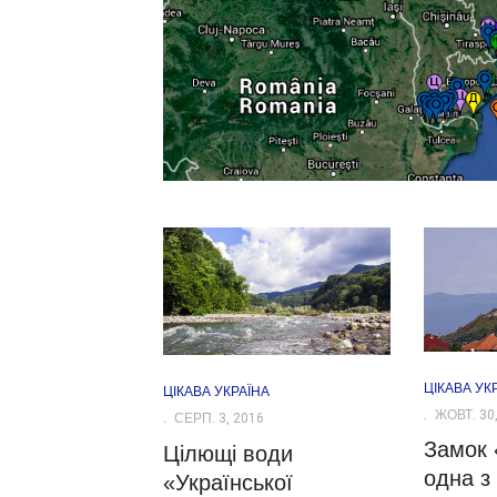
ЦІКАВА УК
ЦІКАВА УКРАЇНА
ЖОВТ. 30,
СЕРП. 3, 2016
Замок 
Цілющі води
одна з 
«Української