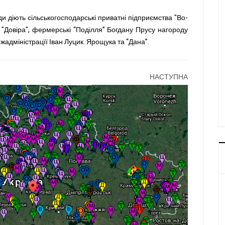
ди діють сільськогосподарські приватні підприємства "Во-
 "Довіра", фермерські “Поділля” Богдану Прусу нагороду
жадміністрацїї Іван Луцик. Ярощука та “Дана”.
НАСТУПНА