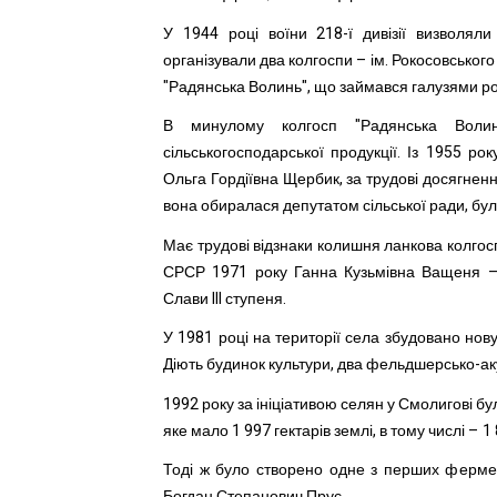
У 1944 році воїни 218-ї дивізії визволял
організували два колгоспи – ім. Рокосовського 
"Радянська Волинь", що займався галузями ро
В минулому колгосп "Радянська Волинь
сільськогосподарської продукції. Із 1955 р
Ольга Гордіївна Щербик, за трудові досягне
вона обиралася депутатом сільської ради, бу
Має трудові відзнаки колишня ланкова колгос
СРСР 1971 року Ганна Кузьмівна Ващеня –
Слави III ступеня.
У 1981 році на території села збудовано но
Діють будинок культури, два фельдшерсько-ак
1992 року за ініціативою селян у Смолигові б
яке мало 1 997 гектарів землі, в тому числі – 1 
Тоді ж було створено одне з перших фермер
Богдан Степанович Прус.