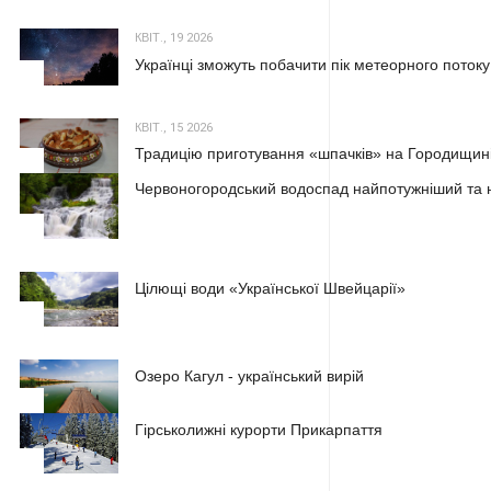
КВІТ., 19 2026
Українці зможуть побачити пік метеорного потоку
2
КВІТ., 15 2026
Традицію приготування «шпачків» на Городищині
3
Червоногородський водоспад найпотужніший та н
1
Цілющі води «Української Швейцарії»
2
Озеро Кагул - український вирій
3
Гірськолижні курорти Прикарпаття
1