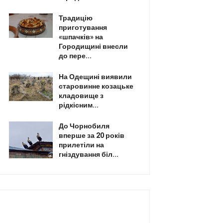
Традицію
приготування
«шпачків» на
Городищині внесли
до пере...
На Одещині виявили
старовинне козацьке
кладовище з
рідкісним...
До Чорнобиля
вперше за 20 років
прилетіли на
гніздування біл...