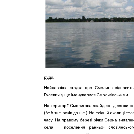
руди.
Найдавніша згадка про Смолигів відносить
Гулевичів, що іменувалися Смолигівськими.
На території Смолигова знайдено десятки не
(6–5 тис. років до н.е.). На східній околиці с
часу. На правому березі річки Серна виявлено
села – поселення ранньо- слов’янськог