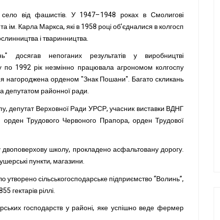
и село від фашистів. У 1947–1948 роках в Смолигові
та ім. Карла Маркса, які в 1958 році об’єдналися в колгосп
слинництва і тваринництва.
" досягав непоганих результатів у виробництві
оку по 1992 рік незмінно працювала агрономом колгоспу
ння нагороджена орденом "Знак Пошани". Багато скликань
ла депутатом районної ради.
пу, депутат Верховної Ради УРСР, учасник виставки ВДНГ
 орден Трудового Червоного Прапора, орден Трудової
ву двоповерхову школу, прокладено асфальтовану дорогу.
ушерські пункти, магазини.
уло утворено сільськогосподарське підприємство “Волинь”,
855 гектарів ріллі.
ських господарств у районі, яке успішно веде фермер