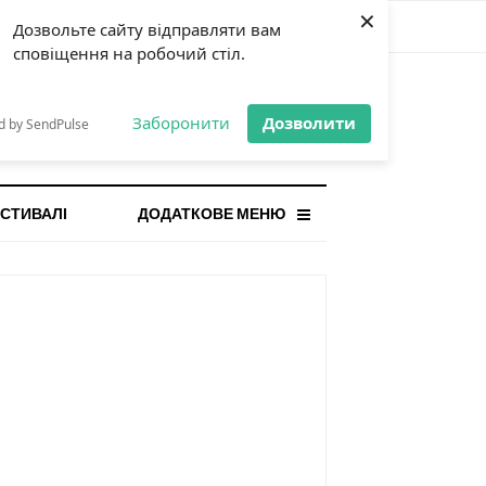
×
Дозвольте сайту відправляти вам
сповіщення на робочий стіл.
СТАННЯ НОВИНА
orilla і відповідальна гра:
Заборонити
Дозволити
d by SendPulse
ому ліміти важливі поруч із
...
СТИВАЛІ
ДОДАТКОВЕ МЕНЮ