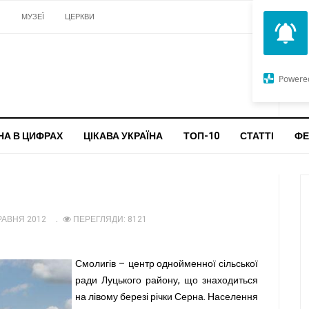
И
МУЗЕЇ
ЦЕРКВИ
О
G
Powere
ч
бо
НА В ЦИФРАХ
ЦІКАВА УКРАЇНА
ТОП-10
СТАТТІ
ФЕ
РАВНЯ 2012
ПЕРЕГЛЯДИ: 8121
Смолигів – центр однойменної сільської
ради Луцького району, що знаходиться
на лівому березі річки Серна. Населення