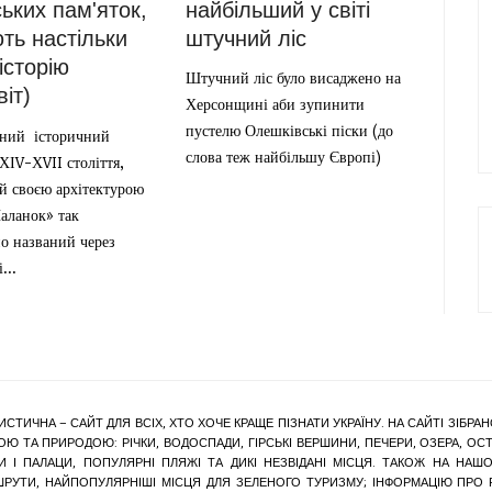
найбільший у світі
ських пам'яток,
штучний ліс
ють настільки
історію
Штучний ліс було висаджено на
іт)
Херсонщині аби зупинити
пустелю Олешківські піски (до
ний історичний
слова теж найбільшу Європі)
ХІV-ХVII століття,
й своєю архітектурою
аланок» так
о названий через
...
ИСТИЧНА – САЙТ ДЛЯ ВСІХ, ХТО ХОЧЕ КРАЩЕ ПІЗНАТИ УКРАЇНУ. НА САЙТІ ЗІБ
Ю ТА ПРИРОДОЮ: РІЧКИ, ВОДОСПАДИ, ГІРСЬКІ ВЕРШИНИ, ПЕЧЕРИ, ОЗЕРА, ОСТР
КИ І ПАЛАЦИ, ПОПУЛЯРНІ ПЛЯЖІ ТА ДИКІ НЕЗВІДАНІ МІСЦЯ. ТАКОЖ НА Н
ШРУТИ, НАЙПОПУЛЯРНІШІ МІСЦЯ ДЛЯ ЗЕЛЕНОГО ТУРИЗМУ; ІНФОРМАЦІЮ ПРО