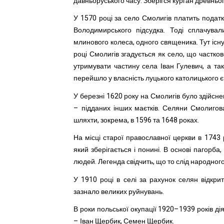
давньоруського часу. Зберігся курган древньо
У 1570 році за село Смолигів платить подат
Володимирського підсудка. Тоді сплачувал
млинового колеса, одного священика. Тут існу
році Смолигів згадується як село, що частк
утримувати частину села Іван Гулевич, а та
перейшло у власність луцького католицького 
У березні 1620 року на Смолигів було здійсне
– підданих інших маєтків. Селяни Смолигов
шляхти, зокрема, в 1596 та 1648 роках.
На місці старої православної церкви в 1743
який зберігається і понині. В основі пагорба
людей. Легенда свідчить, що то слід народного
У 1910 році в селі за рахунок селян відкри
зазнало великих руйнувань.
В роки польської окупації 1920–1939 років дія
– Іван Щербик, Семен Щербик.